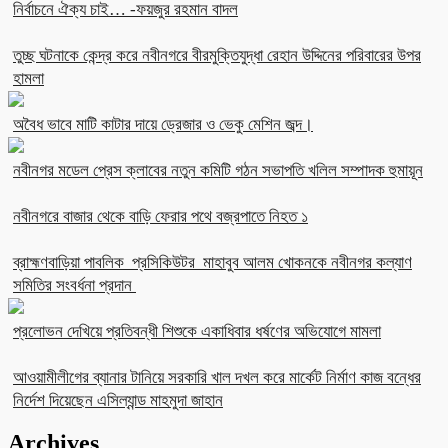
নির্বাচনে ঐক্য চাই… -ফয়জুর রহমান বাদল
তুচ্ছ ঘটনাকে কেন্দ্র করে নবীনগরে বীরমুক্তিযুদ্ধা রেহান উদ্দিনের পরিবারের উপর
হামলা
অবৈধ ভাবে মাটি কাটার দায়ে ড্রেজার ও ভেকু মেশিন জব্দ।
নবীনগর মডেল প্রেস ক্লাবের নতুন কমিটি গঠন সভাপতি খলিল সম্পাদক হুমায়ূন
নবীনগরে বাজার থেকে বাড়ি ফেরার পথে বজ্রপাতে নিহত ১
ব্রাহ্মণবাড়িয়া পাবলিক প্রসিকিউটর মাহাবুব আলম খোকনকে নবীনগর কল্যাণ
সমিতির সংবর্ধনা প্রদান
প্রলোভন দেখিয়ে প্রতিবন্ধী শিশুকে একাধিবার ধর্ষণের অভিযোগে মামলা
আওয়ামীলীগের ব্যানার টানিয়ে সরকারি খাল দখল করে মার্কেট নির্মাণ কাজ বন্ধের
নির্দেশ দিয়েছেন এসিল্যান্ড মাহমুদা জাহান
Archives