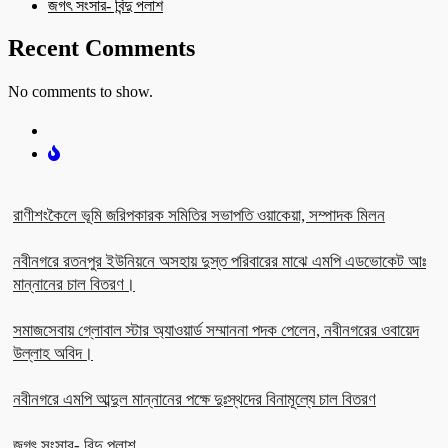
জগৎ সংসার- বিন্দু পলাশ
Recent Comments
No comments to show.
রাণীশংকৈলে ভূমি জরিপকারক সমিতির সভাপতি ওয়াকেয়া, সম্পাদক মিলন
নবীনগরে রতনপুর ইউনিয়নে অসহায় দুস্ত পরিবারের মাঝে এমপি এডভোকেট আঃ
মান্নানের চাল বিতরণ।
সমাজসেবায় গ্লোবাল স্টার অ্যাওয়ার্ড সম্মাননা পদক পেলেন, নবীনগরের ওবায়েদ
উল্লাহ অবিদ।
নবীনগরে এমপি আব্দুল মান্নানের পক্ষে দুঃস্থদের বিনামূল্যে চাল বিতরণ
জগৎ সংসার- বিন্দু পলাশ