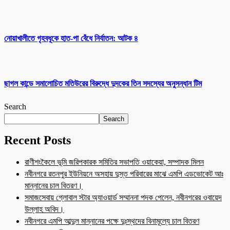
নোয়াখালীতে গৃহবধূকে হাত-পা বেঁধে নির্যাতন: আটক ৪
ছাগল কান্ডে সমালোচিত মতিউরের বিরুদ্ধে দুদকের তিন সদস্যের অনুসন্ধান টিম
Search
Search
Recent Posts
রাণীশংকৈলে ভূমি জরিপকারক সমিতির সভাপতি ওয়াকেয়া, সম্পাদক মিলন
নবীনগরে রতনপুর ইউনিয়নে অসহায় দুস্ত পরিবারের মাঝে এমপি এডভোকেট আঃ
মান্নানের চাল বিতরণ।
সমাজসেবায় গ্লোবাল স্টার অ্যাওয়ার্ড সম্মাননা পদক পেলেন, নবীনগরের ওবায়েদ
উল্লাহ অবিদ।
নবীনগরে এমপি আব্দুল মান্নানের পক্ষে দুঃস্থদের বিনামূল্যে চাল বিতরণ