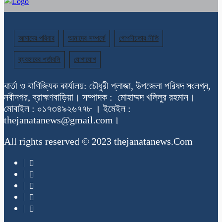
আমাদের পরিবার
আমাদের সম্পর্কে
গোপনীয়তার নীতি
ব্যবহারের শর্তাবলি
যোগাযোগ
বার্তা ও বাণিজ্যিক কার্যালয়: চৌধুরী প্লাজা, উপজেলা পরিষদ সংলগ্ন,
নবীনগর, ব্রাহ্মণবাড়িয়া। সম্পাদক : মোহাম্মদ খলিলুর রহমান।
মোবাইল : ০১৭৩৪৯২৬৭৭৮ । ইমেইল :
thejanatanews@gmail.com।
All rights reserved © 2023 thejanatanews.Com