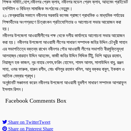
শিক্ষক সমিতি,হোপ,নবীনগর প্রেস ক্লাব, নবীনগর মডেল প্রেস ক্লাব, আহমেদ প্রাইভেট
হসপিটাল ও বিভিন্ন সামাজিক সংগঠনের নেতৃবৃন্দ।
২১ ফেব্রুয়ারির সকালে নবীনগর সরকারি কলেজ প্রাঙ্গণে প্রাথমিক ও মাধ্যমিক পর্যায়ের
শিক্ষার্থীদের অংশগ্রহণে চিত্রাংকন প্রতিযোগিতার ও আলোচনা সভার আয়োজন করা
হয়।
নবীনগর উপজেলা আওয়ামীলীগের পক্ষ থেকে দলীয় কার্যালয়ে আলোচনা সভার আয়োজন
করা হয়। নবীনগর উপজেলা আওয়ামী লীগের সাধারণ সম্পাদক জহির উদ্দিন চৌধুরী সাহান
এর সভাপতিত্বে বক্তব্য রাখেন নবীনগর পৌর আওয়ামী লীগের সভাপতি বীরমুক্তিযুদ্ধা
আলহাজ্ব বোরহান উদ্দিন আহমেদ, কাজী জহির উদ্দিন সিদ্দিক টিটু, ভিপি আব্দুর রহমান,
নিয়াজুল হক কাজল, নূর নাহার বেগম,ফরিদ হোসেন, শামস আলম, সালাউদ্দিন বাবু, রঞ্জন
সাহা, ওমর ফারুক, হারুন রশীদ, মোঃ খলিলুর রহমান খলিল, আবু বক্কর বাবুল, ইকবাল ও
আতিক মেম্বার প্রমূখ।
অনুষ্ঠানটি সঞ্চালনা করেন নবীনগর উপজেলা আওয়ামী যুবলীগ সাধারণ সম্পাদক আশরাফুল
ইসলাম রিপন।
Facebook Comments Box
Share on Twitter
Tweet
Share on Pinterest
Share