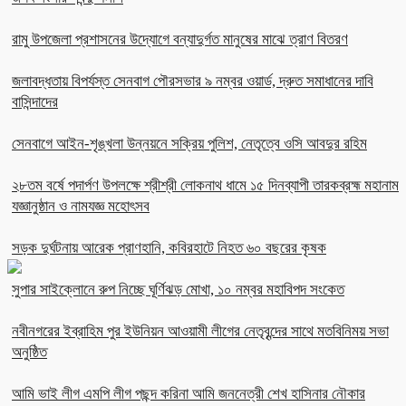
রামু উপজেলা প্রশাসনের উদ্যোগে বন্যাদুর্গত মানুষের মাঝে ত্রাণ বিতরণ
জলাবদ্ধতায় বিপর্যস্ত সেনবাগ পৌরসভার ৯ নম্বর ওয়ার্ড, দ্রুত সমাধানের দাবি
বাসিন্দাদের
সেনবাগে আইন-শৃঙ্খলা উন্নয়নে সক্রিয় পুলিশ, নেতৃত্বে ওসি আবদুর রহিম
২৮তম বর্ষে পদার্পণ উপলক্ষে শ্রীশ্রী লোকনাথ ধামে ১৫ দিনব্যাপী তারকব্রহ্ম মহানাম
যজ্ঞানুষ্ঠান ও নামযজ্ঞ মহোৎসব
সড়ক দুর্ঘটনায় আরেক প্রাণহানি, কবিরহাটে নিহত ৬০ বছরের কৃষক
সুপার সাইক্লোনে রুপ নিচ্ছে ঘূর্ণিঝড় মোখা, ১০ নম্বর মহাবিপদ সংকেত
নবীনগরের ইব্রাহিম পুর ইউনিয়ন আওয়ামী লীগের নেতৃবৃন্দের সাথে মতবিনিময় সভা
অনুষ্ঠিত
আমি ভাই লীগ এমপি লীগ পছন্দ করিনা আমি জননেত্রী শেখ হাসিনার নৌকার