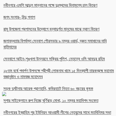
নবীনগরে এমপি আব্দুল মান্নানের পক্ষে দুঃস্থদের বিনামূল্যে চাল বিতরণ
জগৎ সংসার- বিন্দু পলাশ
রামু উপজেলা প্রশাসনের উদ্যোগে বন্যাদুর্গত মানুষের মাঝে ত্রাণ বিতরণ
জলাবদ্ধতায় বিপর্যস্ত সেনবাগ পৌরসভার ৯ নম্বর ওয়ার্ড, দ্রুত সমাধানের দাবি
বাসিন্দাদের
সেনবাগে আইন-শৃঙ্খলা উন্নয়নে সক্রিয় পুলিশ, নেতৃত্বে ওসি আবদুর রহিম
২৮তম বর্ষে পদার্পণ উপলক্ষে শ্রীশ্রী লোকনাথ ধামে ১৫ দিনব্যাপী তারকব্রহ্ম মহানাম
যজ্ঞানুষ্ঠান ও নামযজ্ঞ মহোৎসব
সড়ক দুর্ঘটনায় আরেক প্রাণহানি, কবিরহাটে নিহত ৬০ বছরের কৃষক
সুপার সাইক্লোনে রুপ নিচ্ছে ঘূর্ণিঝড় মোখা, ১০ নম্বর মহাবিপদ সংকেত
নবীনগরের ইব্রাহিম পুর ইউনিয়ন আওয়ামী লীগের নেতৃবৃন্দের সাথে মতবিনিময় সভা