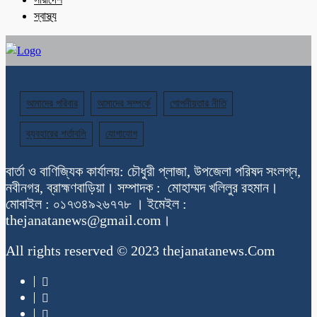
স্বাস্থ্য
আমাদের পরিবার
আমাদের সম্পর্কে
গোপনীয়তার নীতি
ব্যবহারের শর্তাবলি
যোগাযোগ
বার্তা ও বাণিজ্যিক কার্যালয়: চৌধুরী প্লাজা, উপজেলা পরিষদ সংলগ্ন,
নবীনগর, ব্রাহ্মণবাড়িয়া। সম্পাদক : মোহাম্মদ খলিলুর রহমান।
মোবাইল : ০১৭৩৪৯২৬৭৭৮ । ইমেইল :
thejanatanews@gmail.com।
All rights reserved © 2023 thejanatanews.Com