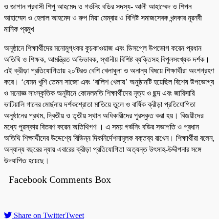
ও জাপান প্রবাসী শিপু আহমেদ ও গর্ভনিং বডির সদস্য- আলী আহাম্মেদ ও শিপন
আহাম্মেদ ও হেলাল আহমেদ ও রুপ মিয়া মেম্বার ও বিশিষ্ট সমাজসেবক খন্দকার নূরনবী
মানিক প্রমুখ
অনুষ্ঠানে শিক্ষার্থীদের মনোমুগ্ধকর কুচকাওয়াজ এবং ডিসপ্লে উপভোগ করেন প্রধান
অতিথি ও শিক্ষক, আমন্ত্রিত অভিভাবক, স্থানীয় বিশিষ্ট ব্যক্তিসহ বিপুলসংখ্যক দর্শক।
এই ক্রীড়া প্রতিযোগিতায় ২০টিরও বেশি খেলাধুলা ও অনান্য বিষয়ে শিক্ষার্থীরা অংশগ্রহণ
করে। ‘যেমন খুশি তেমন সাজো এবং ‘বালিশ খেলায়’ অনুষ্ঠানটি হয়েছিল বিশেষ উপভোগ্য
ও মনোজ্ঞ সাংস্কৃতিক অনুষ্টানে কোমলমতি শিক্ষার্থীদের নৃত্য ও ছন্দ এবং জারিসারি
ভাটিয়ালি গানের মোর্ছনায় দর্শকশ্রোতা মাতিয়ে তুলে ও বার্ষিক ক্রীড়া প্রতিযোগিতা
অনুষ্ঠানের প্রথম, দ্বিতীয় ও তৃতীয় স্থান অধিকারীদের পুরস্কৃত করা হয়। বিজয়ীদের
মধ্যে পুরস্কার বিতরণ করেন অতিথিগণ । এ সময় গর্ভনিং বডির সভাপতি ও প্রধান
অতিথি শিক্ষার্থীদের উদ্দেশ্যে বিভিন্ন দিকনির্দেশনামূলক বক্তব্য রাখেন। শিক্ষার্থীরা বলেন,
অন্যান্য বছরের ন্যায় এবারের ক্রীড়া প্রতিযোগিতা অত্যন্ত উৎসাহ-উদ্দীপনার সঙ্গে
উদযাপিত হয়েছে।
Facebook Comments Box
Share on Twitter
Tweet