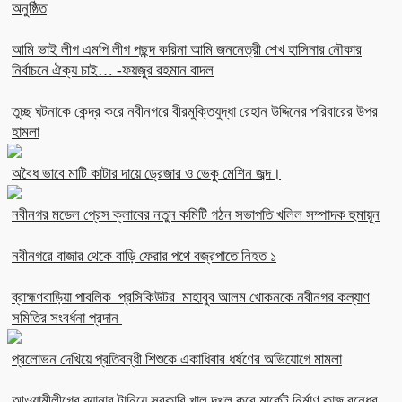
অনুষ্ঠিত
আমি ভাই লীগ এমপি লীগ পছন্দ করিনা আমি জননেত্রী শেখ হাসিনার নৌকার
নির্বাচনে ঐক্য চাই… -ফয়জুর রহমান বাদল
তুচ্ছ ঘটনাকে কেন্দ্র করে নবীনগরে বীরমুক্তিযুদ্ধা রেহান উদ্দিনের পরিবারের উপর
হামলা
অবৈধ ভাবে মাটি কাটার দায়ে ড্রেজার ও ভেকু মেশিন জব্দ।
নবীনগর মডেল প্রেস ক্লাবের নতুন কমিটি গঠন সভাপতি খলিল সম্পাদক হুমায়ূন
নবীনগরে বাজার থেকে বাড়ি ফেরার পথে বজ্রপাতে নিহত ১
ব্রাহ্মণবাড়িয়া পাবলিক প্রসিকিউটর মাহাবুব আলম খোকনকে নবীনগর কল্যাণ
সমিতির সংবর্ধনা প্রদান
প্রলোভন দেখিয়ে প্রতিবন্ধী শিশুকে একাধিবার ধর্ষণের অভিযোগে মামলা
আওয়ামীলীগের ব্যানার টানিয়ে সরকারি খাল দখল করে মার্কেট নির্মাণ কাজ বন্ধের