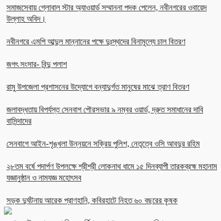
সমাজসেবায় গ্লোবাল স্টার অ্যাওয়ার্ড সম্মাননা পদক পেলেন, নবীনগরের ওবায়েদ
উল্লাহ অবিদ।
নবীনগরে এমপি আব্দুল মান্নানের পক্ষে দুঃস্থদের বিনামূল্যে চাল বিতরণ
জগৎ সংসার- বিন্দু পলাশ
রামু উপজেলা প্রশাসনের উদ্যোগে বন্যাদুর্গত মানুষের মাঝে ত্রাণ বিতরণ
জলাবদ্ধতায় বিপর্যস্ত সেনবাগ পৌরসভার ৯ নম্বর ওয়ার্ড, দ্রুত সমাধানের দাবি
বাসিন্দাদের
সেনবাগে আইন-শৃঙ্খলা উন্নয়নে সক্রিয় পুলিশ, নেতৃত্বে ওসি আবদুর রহিম
২৮তম বর্ষে পদার্পণ উপলক্ষে শ্রীশ্রী লোকনাথ ধামে ১৫ দিনব্যাপী তারকব্রহ্ম মহানাম
যজ্ঞানুষ্ঠান ও নামযজ্ঞ মহোৎসব
সড়ক দুর্ঘটনায় আরেক প্রাণহানি, কবিরহাটে নিহত ৬০ বছরের কৃষক