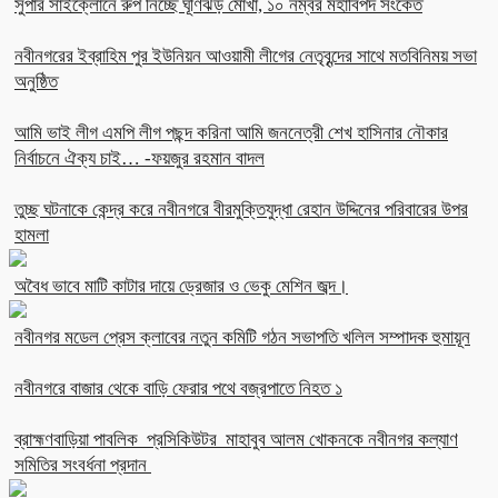
সুপার সাইক্লোনে রুপ নিচ্ছে ঘূর্ণিঝড় মোখা, ১০ নম্বর মহাবিপদ সংকেত
নবীনগরের ইব্রাহিম পুর ইউনিয়ন আওয়ামী লীগের নেতৃবৃন্দের সাথে মতবিনিময় সভা
অনুষ্ঠিত
আমি ভাই লীগ এমপি লীগ পছন্দ করিনা আমি জননেত্রী শেখ হাসিনার নৌকার
নির্বাচনে ঐক্য চাই… -ফয়জুর রহমান বাদল
তুচ্ছ ঘটনাকে কেন্দ্র করে নবীনগরে বীরমুক্তিযুদ্ধা রেহান উদ্দিনের পরিবারের উপর
হামলা
অবৈধ ভাবে মাটি কাটার দায়ে ড্রেজার ও ভেকু মেশিন জব্দ।
নবীনগর মডেল প্রেস ক্লাবের নতুন কমিটি গঠন সভাপতি খলিল সম্পাদক হুমায়ূন
নবীনগরে বাজার থেকে বাড়ি ফেরার পথে বজ্রপাতে নিহত ১
ব্রাহ্মণবাড়িয়া পাবলিক প্রসিকিউটর মাহাবুব আলম খোকনকে নবীনগর কল্যাণ
সমিতির সংবর্ধনা প্রদান