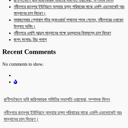
রাণীশংকৈলে ভূমি জরিপকারক সমিতির সভাপতি ওয়াকেয়া, সম্পাদক মিলন
নবীনগরে রতনপুর ইউনিয়নে অসহায় দুস্ত পরিবারের মাঝে এমপি এডভোকেট আঃ
মান্নানের চাল বিতরণ।
সমাজসেবায় গ্লোবাল স্টার অ্যাওয়ার্ড সম্মাননা পদক পেলেন, নবীনগরের ওবায়েদ
উল্লাহ অবিদ।
নবীনগরে এমপি আব্দুল মান্নানের পক্ষে দুঃস্থদের বিনামূল্যে চাল বিতরণ
জগৎ সংসার- বিন্দু পলাশ
Recent Comments
No comments to show.
রাণীশংকৈলে ভূমি জরিপকারক সমিতির সভাপতি ওয়াকেয়া, সম্পাদক মিলন
নবীনগরে রতনপুর ইউনিয়নে অসহায় দুস্ত পরিবারের মাঝে এমপি এডভোকেট আঃ
মান্নানের চাল বিতরণ।