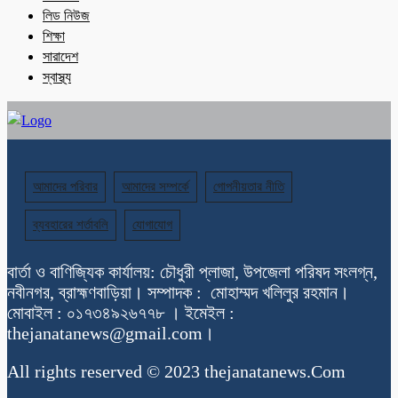
লিড নিউজ
শিক্ষা
সারাদেশ
স্বাস্থ্য
আমাদের পরিবার
আমাদের সম্পর্কে
গোপনীয়তার নীতি
ব্যবহারের শর্তাবলি
যোগাযোগ
বার্তা ও বাণিজ্যিক কার্যালয়: চৌধুরী প্লাজা, উপজেলা পরিষদ সংলগ্ন,
নবীনগর, ব্রাহ্মণবাড়িয়া। সম্পাদক : মোহাম্মদ খলিলুর রহমান।
মোবাইল : ০১৭৩৪৯২৬৭৭৮ । ইমেইল :
thejanatanews@gmail.com।
All rights reserved © 2023 thejanatanews.Com