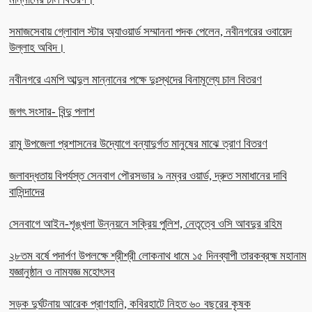
সমাজসেবায় গ্লোবাল স্টার অ্যাওয়ার্ড সম্মাননা পদক পেলেন, নবীনগরের ওবায়েদ
উল্লাহ অবিদ।
নবীনগরে এমপি আব্দুল মান্নানের পক্ষে দুঃস্থদের বিনামূল্যে চাল বিতরণ
জগৎ সংসার- বিন্দু পলাশ
রামু উপজেলা প্রশাসনের উদ্যোগে বন্যাদুর্গত মানুষের মাঝে ত্রাণ বিতরণ
জলাবদ্ধতায় বিপর্যস্ত সেনবাগ পৌরসভার ৯ নম্বর ওয়ার্ড, দ্রুত সমাধানের দাবি
বাসিন্দাদের
সেনবাগে আইন-শৃঙ্খলা উন্নয়নে সক্রিয় পুলিশ, নেতৃত্বে ওসি আবদুর রহিম
২৮তম বর্ষে পদার্পণ উপলক্ষে শ্রীশ্রী লোকনাথ ধামে ১৫ দিনব্যাপী তারকব্রহ্ম মহানাম
যজ্ঞানুষ্ঠান ও নামযজ্ঞ মহোৎসব
সড়ক দুর্ঘটনায় আরেক প্রাণহানি, কবিরহাটে নিহত ৬০ বছরের কৃষক