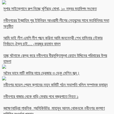
সুপার সাইক্লোনে রুপ নিচ্ছে ঘূর্ণিঝড় মোখা, ১০ নম্বর মহাবিপদ সংকেত
নবীনগরের ইব্রাহিম পুর ইউনিয়ন আওয়ামী লীগের নেতৃবৃন্দের সাথে মতবিনিময় সভা
অনুষ্ঠিত
আমি ভাই লীগ এমপি লীগ পছন্দ করিনা আমি জননেত্রী শেখ হাসিনার নৌকার
নির্বাচনে ঐক্য চাই… -ফয়জুর রহমান বাদল
তুচ্ছ ঘটনাকে কেন্দ্র করে নবীনগরে বীরমুক্তিযুদ্ধা রেহান উদ্দিনের পরিবারের উপর
হামলা
অবৈধ ভাবে মাটি কাটার দায়ে ড্রেজার ও ভেকু মেশিন জব্দ।
নবীনগর মডেল প্রেস ক্লাবের নতুন কমিটি গঠন সভাপতি খলিল সম্পাদক হুমায়ূন
নবীনগরে বাজার থেকে বাড়ি ফেরার পথে বজ্রপাতে নিহত ১
ব্রাহ্মণবাড়িয়া পাবলিক প্রসিকিউটর মাহাবুব আলম খোকনকে নবীনগর কল্যাণ