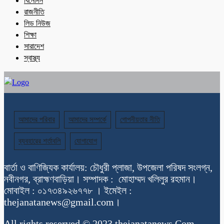
বিনোদন
রাজনীতি
লিড নিউজ
শিক্ষা
সারাদেশ
স্বাস্থ্য
আমাদের পরিবার
আমাদের সম্পর্কে
গোপনীয়তার নীতি
ব্যবহারের শর্তাবলি
যোগাযোগ
বার্তা ও বাণিজ্যিক কার্যালয়: চৌধুরী প্লাজা, উপজেলা পরিষদ সংলগ্ন,
নবীনগর, ব্রাহ্মণবাড়িয়া। সম্পাদক : মোহাম্মদ খলিলুর রহমান।
মোবাইল : ০১৭৩৪৯২৬৭৭৮ । ইমেইল :
thejanatanews@gmail.com।
All rights reserved © 2023 thejanatanews.Com