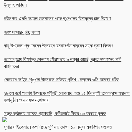
উল্লাহ অবিদ।
নবীনগরে এমপি আব্দুল মান্নানের পক্ষে দুঃস্থদের বিনামূল্যে চাল বিতরণ
জগৎ সংসার- বিন্দু পলাশ
রামু উপজেলা প্রশাসনের উদ্যোগে বন্যাদুর্গত মানুষের মাঝে ত্রাণ বিতরণ
জলাবদ্ধতায় বিপর্যস্ত সেনবাগ পৌরসভার ৯ নম্বর ওয়ার্ড, দ্রুত সমাধানের দাবি
বাসিন্দাদের
সেনবাগে আইন-শৃঙ্খলা উন্নয়নে সক্রিয় পুলিশ, নেতৃত্বে ওসি আবদুর রহিম
২৮তম বর্ষে পদার্পণ উপলক্ষে শ্রীশ্রী লোকনাথ ধামে ১৫ দিনব্যাপী তারকব্রহ্ম মহানাম
যজ্ঞানুষ্ঠান ও নামযজ্ঞ মহোৎসব
সড়ক দুর্ঘটনায় আরেক প্রাণহানি, কবিরহাটে নিহত ৬০ বছরের কৃষক
সুপার সাইক্লোনে রুপ নিচ্ছে ঘূর্ণিঝড় মোখা, ১০ নম্বর মহাবিপদ সংকেত