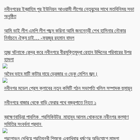
নবীনগরের ইব্রাহিম পুর ইউনিয়ন আওয়ামী লীগের নেতৃবৃন্দের সাথে মতবিনিময় সভা
অনুষ্ঠিত
আমি ভাই লীগ এমপি লীগ পছন্দ করিনা আমি জননেত্রী শেখ হাসিনার নৌকার
নির্বাচনে ঐক্য চাই… -ফয়জুর রহমান বাদল
তুচ্ছ ঘটনাকে কেন্দ্র করে নবীনগরে বীরমুক্তিযুদ্ধা রেহান উদ্দিনের পরিবারের উপর
হামলা
অবৈধ ভাবে মাটি কাটার দায়ে ড্রেজার ও ভেকু মেশিন জব্দ।
নবীনগর মডেল প্রেস ক্লাবের নতুন কমিটি গঠন সভাপতি খলিল সম্পাদক হুমায়ূন
নবীনগরে বাজার থেকে বাড়ি ফেরার পথে বজ্রপাতে নিহত ১
ব্রাহ্মণবাড়িয়া পাবলিক প্রসিকিউটর মাহাবুব আলম খোকনকে নবীনগর কল্যাণ
সমিতির সংবর্ধনা প্রদান
প্রলোভন দেখিয়ে প্রতিবন্ধী শিশুকে একাধিবার ধর্ষণের অভিযোগে মামলা