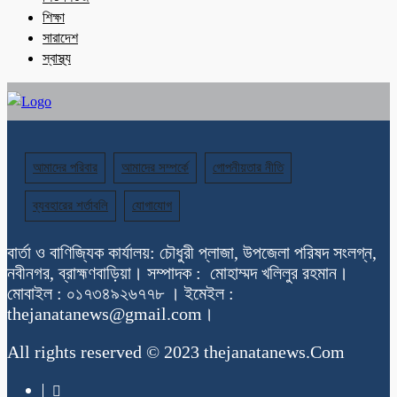
শিক্ষা
সারাদেশ
স্বাস্থ্য
আমাদের পরিবার
আমাদের সম্পর্কে
গোপনীয়তার নীতি
ব্যবহারের শর্তাবলি
যোগাযোগ
বার্তা ও বাণিজ্যিক কার্যালয়: চৌধুরী প্লাজা, উপজেলা পরিষদ সংলগ্ন,
নবীনগর, ব্রাহ্মণবাড়িয়া। সম্পাদক : মোহাম্মদ খলিলুর রহমান।
মোবাইল : ০১৭৩৪৯২৬৭৭৮ । ইমেইল :
thejanatanews@gmail.com।
All rights reserved © 2023 thejanatanews.Com