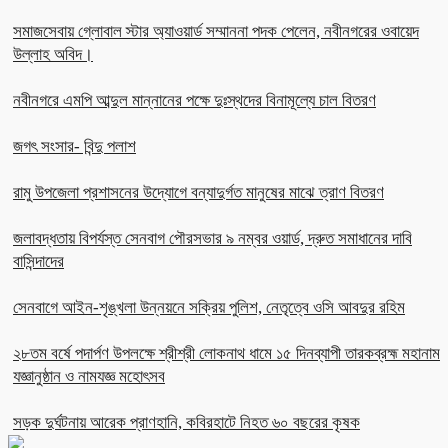
সমাজসেবায় গ্লোবাল স্টার অ্যাওয়ার্ড সম্মাননা পদক পেলেন, নবীনগরের ওবায়েদ
উল্লাহ অবিদ।
নবীনগরে এমপি আব্দুল মান্নানের পক্ষে দুঃস্থদের বিনামূল্যে চাল বিতরণ
জগৎ সংসার- বিন্দু পলাশ
রামু উপজেলা প্রশাসনের উদ্যোগে বন্যাদুর্গত মানুষের মাঝে ত্রাণ বিতরণ
জলাবদ্ধতায় বিপর্যস্ত সেনবাগ পৌরসভার ৯ নম্বর ওয়ার্ড, দ্রুত সমাধানের দাবি
বাসিন্দাদের
সেনবাগে আইন-শৃঙ্খলা উন্নয়নে সক্রিয় পুলিশ, নেতৃত্বে ওসি আবদুর রহিম
২৮তম বর্ষে পদার্পণ উপলক্ষে শ্রীশ্রী লোকনাথ ধামে ১৫ দিনব্যাপী তারকব্রহ্ম মহানাম
যজ্ঞানুষ্ঠান ও নামযজ্ঞ মহোৎসব
সড়ক দুর্ঘটনায় আরেক প্রাণহানি, কবিরহাটে নিহত ৬০ বছরের কৃষক