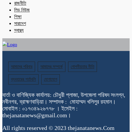
রাজনীতি
লিড নিউজ
শিক্ষা
সারাদেশ
স্বাস্থ্য
আমাদের পরিবার
আমাদের সম্পর্কে
গোপনীয়তার নীতি
ব্যবহারের শর্তাবলি
যোগাযোগ
বার্তা ও বাণিজ্যিক কার্যালয়: চৌধুরী প্লাজা, উপজেলা পরিষদ সংলগ্ন,
নবীনগর, ব্রাহ্মণবাড়িয়া। সম্পাদক : মোহাম্মদ খলিলুর রহমান।
মোবাইল : ০১৭৩৪৯২৬৭৭৮ । ইমেইল :
thejanatanews@gmail.com।
All rights reserved © 2023 thejanatanews.Com