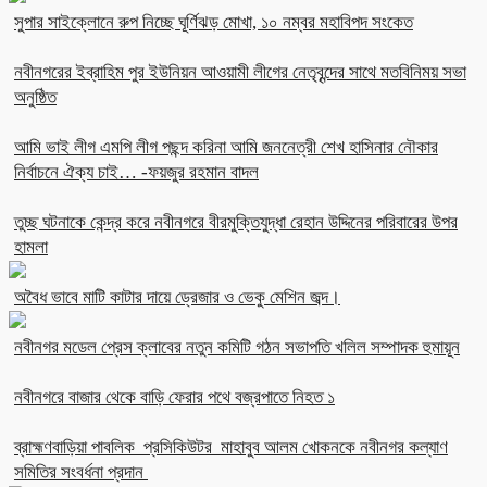
সুপার সাইক্লোনে রুপ নিচ্ছে ঘূর্ণিঝড় মোখা, ১০ নম্বর মহাবিপদ সংকেত
নবীনগরের ইব্রাহিম পুর ইউনিয়ন আওয়ামী লীগের নেতৃবৃন্দের সাথে মতবিনিময় সভা
অনুষ্ঠিত
আমি ভাই লীগ এমপি লীগ পছন্দ করিনা আমি জননেত্রী শেখ হাসিনার নৌকার
নির্বাচনে ঐক্য চাই… -ফয়জুর রহমান বাদল
তুচ্ছ ঘটনাকে কেন্দ্র করে নবীনগরে বীরমুক্তিযুদ্ধা রেহান উদ্দিনের পরিবারের উপর
হামলা
অবৈধ ভাবে মাটি কাটার দায়ে ড্রেজার ও ভেকু মেশিন জব্দ।
নবীনগর মডেল প্রেস ক্লাবের নতুন কমিটি গঠন সভাপতি খলিল সম্পাদক হুমায়ূন
নবীনগরে বাজার থেকে বাড়ি ফেরার পথে বজ্রপাতে নিহত ১
ব্রাহ্মণবাড়িয়া পাবলিক প্রসিকিউটর মাহাবুব আলম খোকনকে নবীনগর কল্যাণ
সমিতির সংবর্ধনা প্রদান