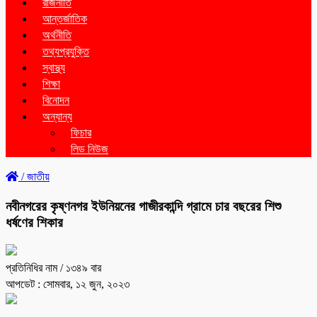
রাজনীতি
আন্তর্জাতিক
অর্থনীতি
তথ্যপ্রযুক্তি
স্বাস্থ্য
শিক্ষা
বিনোদন
অন্যান্য
ফিচার
লিড নিউজ
/
জাতীয়
নবীনগরের কৃষ্ণনগর ইউনিয়নের গাজীরকান্দি গ্রামে চার বছরের শিশু
ধর্ষণের শিকার
প্রতিনিধির নাম
/ ১৩৪৯ বার
আপডেট : সোমবার, ১২ জুন, ২০২৩