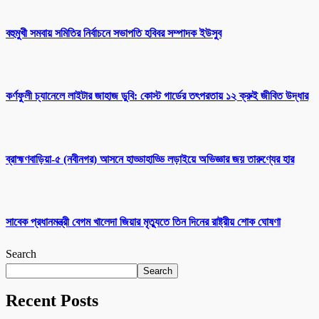
বহুমুখী সমবায় সমিতির নির্বাচনে সভাপতি হবিবর সম্পাদক ইউসুব
কর্ণফুলী চ্যানেলে লাইটার জাহাজ ডুবি: কোস্ট গার্ডের তৎপরতায় ১২ ক্রুই জীবিত উদ্ধার
ব্রাহ্মণবাড়িয়া-৫ (নবীনগর) আসনে হাড্ডাহাড্ডি লড়াইয়ে অভিজ্ঞার জয় তারুণ্যের হার
সাবেক প্রধানমন্ত্রী বেগম খালেদা জিয়ার মৃত্যুতে তিন দিনের রাষ্ট্রীয় শোক ঘোষণা
Search
Search
Recent Posts