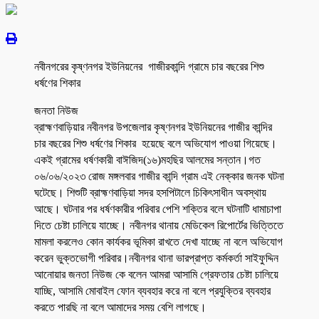
নবীনগরের কৃষ্ণনগর ইউনিয়নের গাজীরকান্দি গ্রামে চার বছরের শিশু
ধর্ষণের শিকার
জনতা নিউজ
ব্রাহ্মণবাড়িয়ার নবীনগর উপজেলার কৃষ্ণনগর ইউনিয়নের গাজীর কান্দির
চার বছরের শিশু ধর্ষণের শিকার হয়েছে বলে অভিযোগ পাওয়া গিয়েছে।
একই গ্রামের ধর্ষণকারী বাঈজিদ(১৬)মহছির আলমের সন্তান।গত
০৬/০৬/২০২৩ রোজ মঙ্গলবার গাজীর কান্দি গ্রাম এই নেক্কার জনক ঘটনা
ঘটেছে। শিশুটি ব্রাহ্মণবাড়িয়া সদর হসপিটালে চিকিৎসাধীন অবস্থায়
আছে। ঘটনার পর ধর্ষণকারীর পরিবার পেশি শক্তির বলে ঘটনাটি ধামাচাপা
দিতে চেষ্টা চালিয়ে যাচ্ছে। নবীনগর থানায় মেডিকেল রিপোর্টের ভিত্তিতে
মামলা করলেও কোন কার্যকর ভূমিকা রাখতে দেখা যাচ্ছে না বলে অভিযোগ
করেন ভুক্তভোগী পরিবার।নবীনগর থানা ভারপ্রাপ্ত কর্মকর্তা সাইফুদ্দিন
আনোয়ার জনতা নিউজ কে বলেন আমরা আসামি গ্রেফতার চেষ্টা চালিয়ে
যাচ্ছি, আসামি মোবাইল ফোন ব্যবহার করে না বলে প্রযুক্তির ব্যবহার
করতে পারছি না বলে আমাদের সময় বেশি লাগছে।