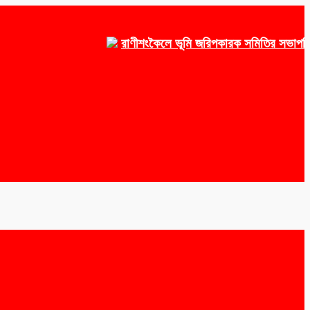
রাণীশংকৈলে ভূমি জরিপকারক সমিতির সভাপতি ওয়াক