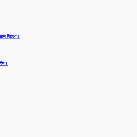
 চাল বিতরণ।
অবিদ।