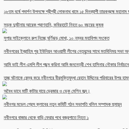
২৮তম বর্ষে পদার্পণ উপলক্ষে শ্রীশ্রী লোকনাথ ধামে ১৫ দিনব্যাপী তারকব্রহ্ম মহানাম য
সড়ক দুর্ঘটনায় আরেক প্রাণহানি, কবিরহাটে নিহত ৬০ বছরের কৃষক
সুপার সাইক্লোনে রুপ নিচ্ছে ঘূর্ণিঝড় মোখা, ১০ নম্বর মহাবিপদ সংকেত
নবীনগরের ইব্রাহিম পুর ইউনিয়ন আওয়ামী লীগের নেতৃবৃন্দের সাথে মতবিনিময় সভা অনু
আমি ভাই লীগ এমপি লীগ পছন্দ করিনা আমি জননেত্রী শেখ হাসিনার নৌকার নির্বা
তুচ্ছ ঘটনাকে কেন্দ্র করে নবীনগরে বীরমুক্তিযুদ্ধা রেহান উদ্দিনের পরিবারের উপর হাম
অবৈধ ভাবে মাটি কাটার দায়ে ড্রেজার ও ভেকু মেশিন জব্দ।
নবীনগর মডেল প্রেস ক্লাবের নতুন কমিটি গঠন সভাপতি খলিল সম্পাদক হুমায়ূন
নবীনগরে বাজার থেকে বাড়ি ফেরার পথে বজ্রপাতে নিহত ১