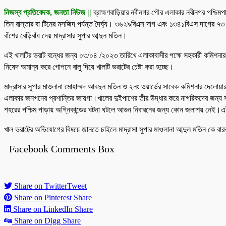
নিজস্ব প্রতিবেদক, জনতা নিউজ ||
ব্রাহ্মণবাড়িয়ার নবীনগর পৌর এলাকার নবীনগর পশ্চিম
তিন রাস্তার বা টিনের মসজিদ পর্যন্ত দৈর্ঘ্য। ৩৬২৯বিএস দাগ এবং ১৩৪১বিএস দাগের ৭৩ 
বাঁশের বেড়িবাঁধ দেয় মাদ্রাসার সুপার আব্দুল মতিন।
এই খালটির ভরাট বন্ধের জন্য ০৩/০৪ /২০২৩ তারিখে এলাকাবাসীর পক্ষে সহকারী কমিশনার ভ
নিষেদ অমান্য করে গোপনে বালু দিয়ে খালটি ভরাটের চেষ্টা করা হচ্ছে।
মাদ্রাসার সুপার মাওলানা মোহাম্মদ আবদুল মতিন ও ২নং ওয়ার্ডের সাবেক কমিশনার দেলোয়ার
এলাকার জনগনের প্রশান্তির জায়গা।খালের দুইপাশের তীর উদ্ধার করে নাগরিকদের জন্য সক
শহরের পশ্চিম পাড়ায় অগ্নিকান্ডের ঘটনা ঘটলে আগুন নিবারনের জন্য কোন জলাশয় নেই।এ
খাল ভরাটের অভিযোগের বিষয়ে জানতে চাইলে মাদ্রাসা সুপার মাওলানা আব্দুল মতিন কে ব
Facebook Comments Box
Share on Twitter
Tweet
Share on Pinterest
Share
Share on LinkedIn
Share
Share on Digg
Share