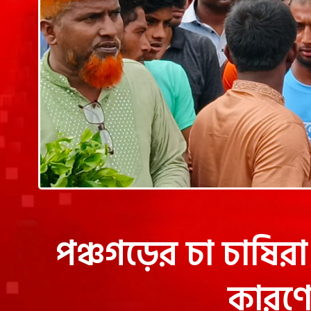
পঞ্চগড়ের চা চাষিরা 
কারণে