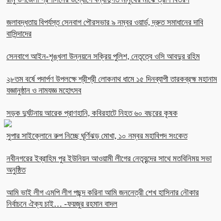
জলাবদ্ধতায় বিপর্যস্ত সেনবাগ পৌরসভার ৯ নম্বর ওয়ার্ড, দ্রুত সমাধানের দাবি
বাসিন্দাদের
সেনবাগে আইন-শৃঙ্খলা উন্নয়নে সক্রিয় পুলিশ, নেতৃত্বে ওসি আবদুর রহিম
২৮তম বর্ষে পদার্পণ উপলক্ষে শ্রীশ্রী লোকনাথ ধামে ১৫ দিনব্যাপী তারকব্রহ্ম মহানাম
যজ্ঞানুষ্ঠান ও নামযজ্ঞ মহোৎসব
সড়ক দুর্ঘটনায় আরেক প্রাণহানি, কবিরহাটে নিহত ৬০ বছরের কৃষক
সুপার সাইক্লোনে রুপ নিচ্ছে ঘূর্ণিঝড় মোখা, ১০ নম্বর মহাবিপদ সংকেত
নবীনগরের ইব্রাহিম পুর ইউনিয়ন আওয়ামী লীগের নেতৃবৃন্দের সাথে মতবিনিময় সভা
অনুষ্ঠিত
আমি ভাই লীগ এমপি লীগ পছন্দ করিনা আমি জননেত্রী শেখ হাসিনার নৌকার
নির্বাচনে ঐক্য চাই… -ফয়জুর রহমান বাদল