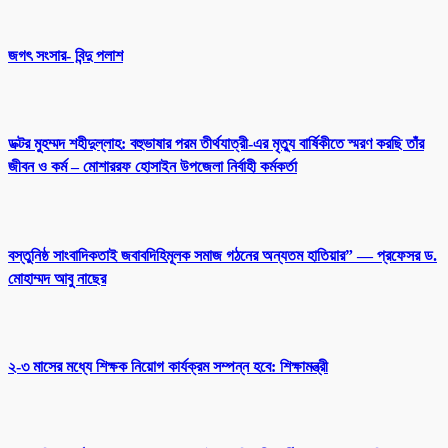
জগৎ সংসার- বিন্দু পলাশ
ডক্টর মুহম্মদ শহীদুল্লাহ: বহুভাষার পরম তীর্থযাত্রী-এর মৃত্যু বার্ষিকীতে স্মরণ করছি তাঁর
জীবন ও কর্ম – মোশাররফ হোসাইন উপজেলা নির্বাহী কর্মকর্তা
বস্তুনিষ্ঠ সাংবাদিকতাই জবাবদিহিমূলক সমাজ গঠনের অন্যতম হাতিয়ার” — প্রফেসর ড.
মোহাম্মদ আবু নাছের
২-৩ মাসের মধ্যে শিক্ষক নিয়োগ কার্যক্রম সম্পন্ন হবে: শিক্ষামন্ত্রী