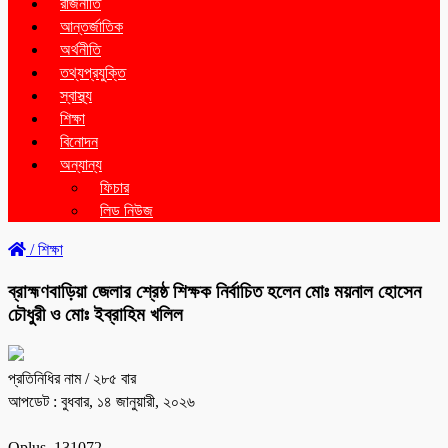
রাজনীতি
আন্তর্জাতিক
অর্থনীতি
তথ্যপ্রযুক্তি
স্বাস্থ্য
শিক্ষা
বিনোদন
অন্যান্য
ফিচার
লিড নিউজ
/
শিক্ষা
ব্রাহ্মণবাড়িয়া জেলার শ্রেষ্ঠ শিক্ষক নির্বাচিত হলেন মোঃ ময়নাল হোসেন
চৌধুরী ও মোঃ ইব্রাহিম খলিল
প্রতিনিধির নাম
/ ২৮৫ বার
আপডেট : বুধবার, ১৪ জানুয়ারী, ২০২৬
Oplus_131072