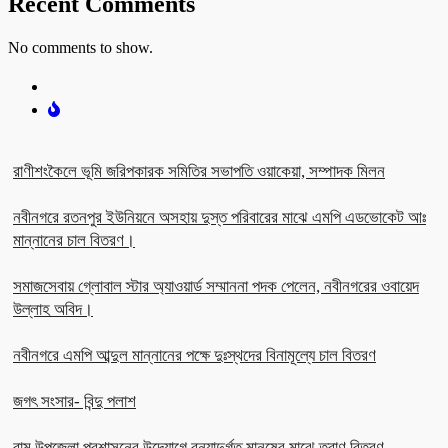
Recent Comments
No comments to show.
রাণীশংকৈলে ভূমি জরিপকারক সমিতির সভাপতি ওয়াকেয়া, সম্পাদক মিলন
নবীনগরে রতনপুর ইউনিয়নে অসহায় দুস্ত পরিবারের মাঝে এমপি এডভোকেট আঃ
মান্নানের চাল বিতরণ।
সমাজসেবায় গ্লোবাল স্টার অ্যাওয়ার্ড সম্মাননা পদক পেলেন, নবীনগরের ওবায়েদ
উল্লাহ অবিদ।
নবীনগরে এমপি আব্দুল মান্নানের পক্ষে দুঃস্থদের বিনামূল্যে চাল বিতরণ
জগৎ সংসার- বিন্দু পলাশ
রামু উপজেলা প্রশাসনের উদ্যোগে বন্যাদুর্গত মানুষের মাঝে ত্রাণ বিতরণ