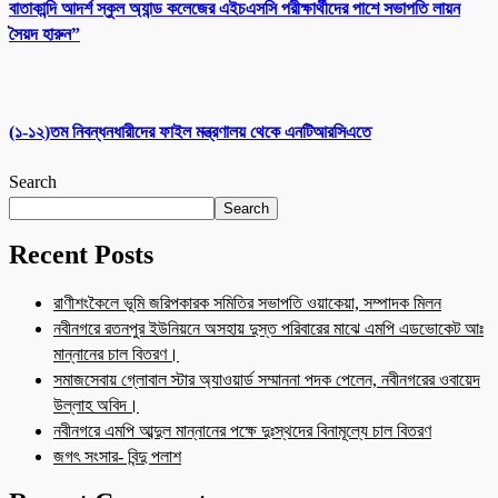
বাতাকান্দি আদর্শ স্কুল অ্যান্ড কলেজের এইচএসসি পরীক্ষার্থীদের পাশে সভাপতি লায়ন
সৈয়দ হারুন”
(১-১২)তম নিবন্ধনধারীদের ফাইল মন্ত্রণালয় থেকে এনটিআরসিএতে
Search
Search
Recent Posts
রাণীশংকৈলে ভূমি জরিপকারক সমিতির সভাপতি ওয়াকেয়া, সম্পাদক মিলন
নবীনগরে রতনপুর ইউনিয়নে অসহায় দুস্ত পরিবারের মাঝে এমপি এডভোকেট আঃ
মান্নানের চাল বিতরণ।
সমাজসেবায় গ্লোবাল স্টার অ্যাওয়ার্ড সম্মাননা পদক পেলেন, নবীনগরের ওবায়েদ
উল্লাহ অবিদ।
নবীনগরে এমপি আব্দুল মান্নানের পক্ষে দুঃস্থদের বিনামূল্যে চাল বিতরণ
জগৎ সংসার- বিন্দু পলাশ