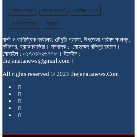
আমাদের পরিবার
আমাদের সম্পর্কে
গোপনীয়তার নীতি
ব্যবহারের শর্তাবলি
যোগাযোগ
বার্তা ও বাণিজ্যিক কার্যালয়: চৌধুরী প্লাজা, উপজেলা পরিষদ সংলগ্ন,
নবীনগর, ব্রাহ্মণবাড়িয়া। সম্পাদক : মোহাম্মদ খলিলুর রহমান।
মোবাইল : ০১৭৩৪৯২৬৭৭৮ । ইমেইল :
thejanatanews@gmail.com।
All rights reserved © 2023 thejanatanews.Com