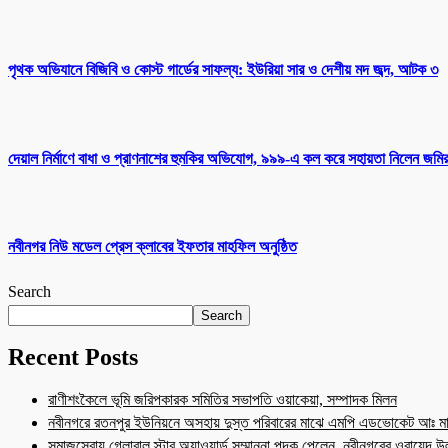
পৃথক অভিযানে বিজিবি ও কোস্ট গার্ডের সাফল্য: ইউরিয়া সার ও দেশীয় মদ জব্দ, আটক ৩
দেয়াল নির্মাণে বাধা ও প্রাণনাশের হুমকির অভিযোগ, ৯৯৯-এ কল করে সহায়তা নিলেন জমি
নবীনগর নিউ মডেল প্রেস ক্লাবের ইফতার মাহফিল অনুষ্ঠিত
Search
Search
Recent Posts
রাণীশংকৈলে ভূমি জরিপকারক সমিতির সভাপতি ওয়াকেয়া, সম্পাদক মিলন
নবীনগরে রতনপুর ইউনিয়নে অসহায় দুস্ত পরিবারের মাঝে এমপি এডভোকেট আঃ মা
সমাজসেবায় গ্লোবাল স্টার অ্যাওয়ার্ড সম্মাননা পদক পেলেন, নবীনগরের ওবায়েদ 