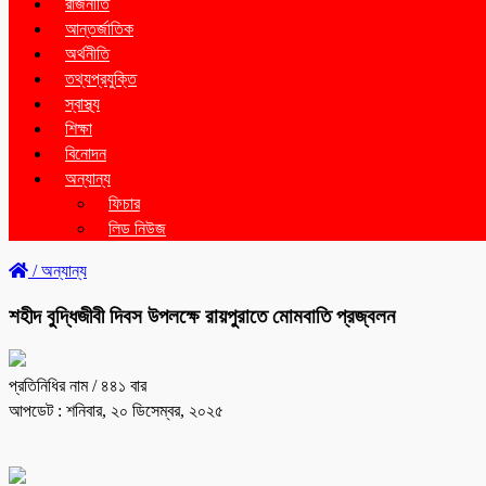
রাজনীতি
আন্তর্জাতিক
অর্থনীতি
তথ্যপ্রযুক্তি
স্বাস্থ্য
শিক্ষা
বিনোদন
অন্যান্য
ফিচার
লিড নিউজ
/
অন্যান্য
শহীদ বুদ্ধিজীবী দিবস উপলক্ষে রায়পুরাতে মোমবাতি প্রজ্বলন
প্রতিনিধির নাম
/ ৪৪১ বার
আপডেট : শনিবার, ২০ ডিসেম্বর, ২০২৫