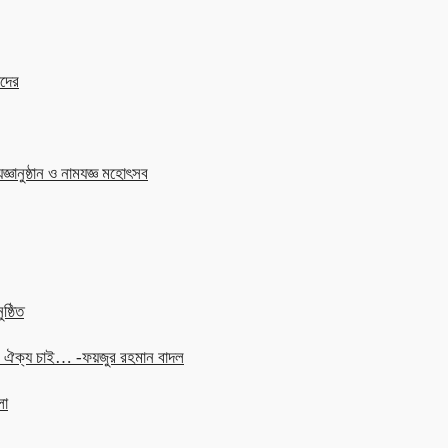
াদের
জ্ঞানুষ্ঠান ও নামযজ্ঞ মহোৎসব
ষ্ঠিত
চনে ঐক্য চাই… -ফয়জুর রহমান বাদল
লা