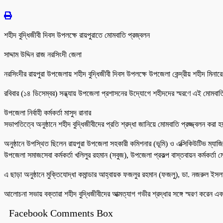
শহীদ বুদ্ধিজীবী দিবস উপলক্ষে রায়পুরাতে মোমবাতি প্রজ্বলন
সাদ্দাম উদ্দিন রাজ নরসিংদী জেলা
নরসিংদীর রায়পুরা উপজেলায় শহীদ বুদ্ধিজীবী দিবস উপলক্ষে উপজেলা কেন্দ্রীয় শহীদ মিনা
রবিবার (১৪ ডিসেম্বর) সন্ধ্যায় উপজেলা প্রশাসনের উদ্যোগে শহীদদের স্মরণে এই মোমবা
উপজেলা নির্বাহী কর্মকর্তা মাসুদ রানার
সভাপতিত্বে অনুষ্ঠানে শহীদ বুদ্ধিজীবীদের প্রতি শ্রদ্ধা জানিয়ে মোমবাতি প্রজ্জ্বলন ক
অনুষ্ঠানে উপস্থিত ছিলেন রায়পুরা উপজেলা সহকারী কমিশনার (ভূমি) ও এক্সিকিউটিভ ম্যাজি
উপজেলা সমাজসেবা কর্মকর্তা খলিলুর রহমান (সবুজ), উপজেলা প্রকল্প বাস্তবায়ন কর্মকর্তা মো
এ ছাড়া অনুষ্ঠানে মুক্তিযোদ্ধা কমান্ডার আহ্বায়ক ফজলুর রহমান (ফজলু), ডা. নজরুল ইসলা
আলোচনা সভায় বক্তারা শহীদ বুদ্ধিজীবীদের আত্মত্যাগ গভীর শ্রদ্ধার সঙ্গে স্মরণ করেন 
Facebook Comments Box