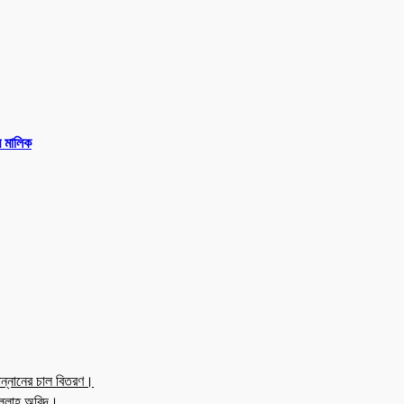
র মালিক
ন্নানের চাল বিতরণ।
উল্লাহ অবিদ।