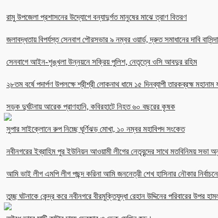
রামু উপজেলা প্রশাসনের উদ্যোগে বন্যাদুর্গত মানুষের মাঝে ত্রাণ বিতরণ
জলাবদ্ধতায় বিপর্যস্ত সেনবাগ পৌরসভার ৯ নম্বর ওয়ার্ড, দ্রুত সমাধানের দাবি বাসিন্দ
সেনবাগে আইন-শৃঙ্খলা উন্নয়নে সক্রিয় পুলিশ, নেতৃত্বে ওসি আবদুর রহিম
২৮তম বর্ষে পদার্পণ উপলক্ষে শ্রীশ্রী লোকনাথ ধামে ১৫ দিনব্যাপী তারকব্রহ্ম মহানাম য
সড়ক দুর্ঘটনায় আরেক প্রাণহানি, কবিরহাটে নিহত ৬০ বছরের কৃষক
সুপার সাইক্লোনে রুপ নিচ্ছে ঘূর্ণিঝড় মোখা, ১০ নম্বর মহাবিপদ সংকেত
নবীনগরের ইব্রাহিম পুর ইউনিয়ন আওয়ামী লীগের নেতৃবৃন্দের সাথে মতবিনিময় সভা অনু
আমি ভাই লীগ এমপি লীগ পছন্দ করিনা আমি জননেত্রী শেখ হাসিনার নৌকার নির্বা
তুচ্ছ ঘটনাকে কেন্দ্র করে নবীনগরে বীরমুক্তিযুদ্ধা রেহান উদ্দিনের পরিবারের উপর হাম