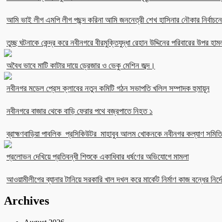
আমি ভাই লীগ এমপি লীগ পছন্দ করিনা আমি জননেত্রী শেখ হাসিনার নৌকার নির্বা
তুচ্ছ ঘটনাকে কেন্দ্র করে নবীনগরে বীরমুক্তিযুদ্ধা রেহান উদ্দিনের পরিবারের উপর হাম
অবৈধ ভাবে মাটি কাটার দায়ে ড্রেজার ও ভেকু মেশিন জব্দ।
নবীনগর মডেল প্রেস ক্লাবের নতুন কমিটি গঠন সভাপতি খলিল সম্পাদক হুমায়ূন
নবীনগরে বাজার থেকে বাড়ি ফেরার পথে বজ্রপাতে নিহত ১
ব্রাহ্মণবাড়িয়া পাবলিক প্রসিকিউটর মাহাবুব আলম খোকনকে নবীনগর কল্যাণ সমিতির
প্রলোভন দেখিয়ে প্রতিবন্ধী শিশুকে একাধিবার ধর্ষণের অভিযোগে মামলা
আওয়ামীলীগের ব্যানার টানিয়ে সরকারি খাল দখল করে মার্কেট নির্মাণ কাজ বন্ধের নির্দে
Archives