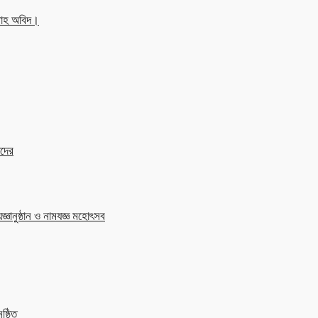
্লাহ অবিদ।
াদের
জ্ঞানুষ্ঠান ও নামযজ্ঞ মহোৎসব
ষ্ঠিত