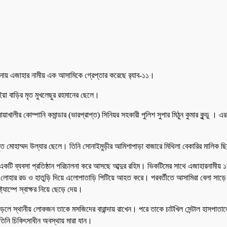
 ঘটনায় এজাহার নামীয় এক আসামিকে গ্রেপ্তার করেছে র‍্যাব-১১।
য়া বাড়ির মৃত মুখলেছুর রহমানের ছেলে।
, নোয়াখালীর কোম্পানি কমান্ডার (ভারপ্রাপ্ত) সিনিয়র সহকারী পুলিশ সুপার মিঠুন কুমার কুন
 মৃত মোহাম্মদ উল্যার ছেলে। তিনি সোনাইমুড়ীর আমিশাপাড়া বাজারে মিথিলা বেকারির মালিক 
 একটি ব্যবসা প্রতিষ্ঠান পরিচালনা করে আসছে আব্দুর রহিম। ভিকটিমের সাথে এজাহারনামীয়
ে লোহার রড ও হাতুড়ি দিয়ে এলোপাতাড়ি পিটিয়ে আহত করে। পরবর্তীতে আসামিরা বেলা সাড়ে ১
্যাম্পে স্বাক্ষর নিয়ে ছেড়ে দেয়।
ে স্থানীয় লোকজন তাকে মসজিদের বারান্দায় রাখেন। পরে তাকে চাটখিল সেন্টাল হাসপাতালে
তিনি চিকিৎসাধীন অবস্থায় মারা যান।