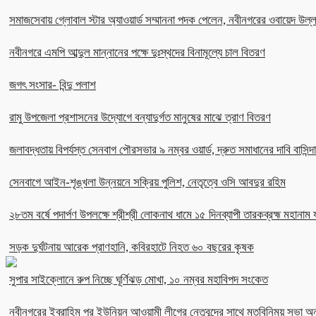
সমাজসেবায় গ্লোবাল স্টার অ্যাওয়ার্ড সম্মাননা পদক পেলেন, নবীনগরের ওবায়েদ উল
নবীনগরে এমপি আব্দুল মান্নানের পক্ষে দুঃস্থদের বিনামূল্যে চাল বিতরণ
জগৎ সংসার- বিন্দু পলাশ
রামু উপজেলা প্রশাসনের উদ্যোগে বন্যাদুর্গত মানুষের মাঝে ত্রাণ বিতরণ
জলাবদ্ধতায় বিপর্যস্ত সেনবাগ পৌরসভার ৯ নম্বর ওয়ার্ড, দ্রুত সমাধানের দাবি বাসিন্দ
সেনবাগে আইন-শৃঙ্খলা উন্নয়নে সক্রিয় পুলিশ, নেতৃত্বে ওসি আবদুর রহিম
২৮তম বর্ষে পদার্পণ উপলক্ষে শ্রীশ্রী লোকনাথ ধামে ১৫ দিনব্যাপী তারকব্রহ্ম মহানাম য
সড়ক দুর্ঘটনায় আরেক প্রাণহানি, কবিরহাটে নিহত ৬০ বছরের কৃষক
সুপার সাইক্লোনে রুপ নিচ্ছে ঘূর্ণিঝড় মোখা, ১০ নম্বর মহাবিপদ সংকেত
নবীনগরের ইব্রাহিম পুর ইউনিয়ন আওয়ামী লীগের নেতৃবৃন্দের সাথে মতবিনিময় সভা অনু