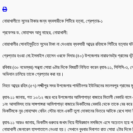
নোয়াখালীতে সুদের টাকার জন্য ব্যবসায়ীকে পিটিয়ে হত্যা, গ্রেপ্তার-১
প্রফেসর ড. মোহাম্মদ আবু নাছের, নোয়াখালী:
নোয়াখালীর সোনাইমুড়ীতে সুদের টাকা না দেওয়ায় ব্যবসায়ী আব্দুর রহিমকে পিটিয়ে হত্যার
গ্রেপ্তার হওয়া মো.ইসমাইল হোসেন ওরফে দিদার (৪০) উপজেলার নারায়ণভট্র গ্রামের ভূঁই
রবিবার (৩০ নভেম্বর) সন্ধ্যা সোয়া ৬টার দিকে বিষয়টি নিশ্চিত করেন র‍্যাব-১১, সিপিসি-৩
অভিযান চালিয়ে তাকে গ্রেপ্তার করা হয়।
নিহত আব্দুর রহিম (৫৭) লক্ষ্মীপুর সদর উপজেলার পার্বতীনগর ইউনিয়নের মতলবপুর গ্রামের
র‍্যাব-১১ জানায়, গত ১০/১২ বছর ধরে উপজেলার আমিশাপাড়া বাজারে মিতালী বেকারি নামে
১নং আসামিসহ তার সাঙ্গপাঙ্গরা আমিশাপাড়া বাজারে ভিকটিমের বেকারি থেকে তাকে বের কর
ভিকটিমকে নুর মোহাম্মাদ বেডিং স্টোর নামে একটি তুলা দোকানের ভিতরে আটকে রেখে সাদা ষ্ট
র‍্যাব-১১ আরও জানায়, ভিকটিম গুরুতর জখম নিয়ে দীঘিরজান মসজিদে এসে অচেতন হয়ে পড়ল
নোয়াখালী জেনারেল হাসপাতালে নেওয়া হয়। সেখানে বুধবার দিবাগত রাত সোয়া ২টার দিকে 