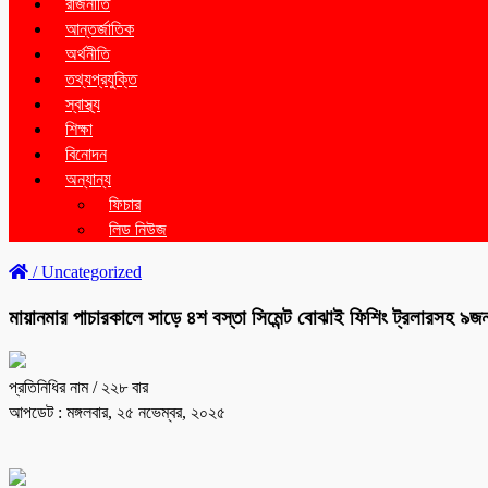
রাজনীতি
আন্তর্জাতিক
অর্থনীতি
তথ্যপ্রযুক্তি
স্বাস্থ্য
শিক্ষা
বিনোদন
অন্যান্য
ফিচার
লিড নিউজ
/
Uncategorized
মায়ানমার পাচারকালে সাড়ে ৪শ বস্তা সিমেন্ট বোঝাই ফিশিং ট্রলারসহ 
প্রতিনিধির নাম
/ ২২৮ বার
আপডেট : মঙ্গলবার, ২৫ নভেম্বর, ২০২৫