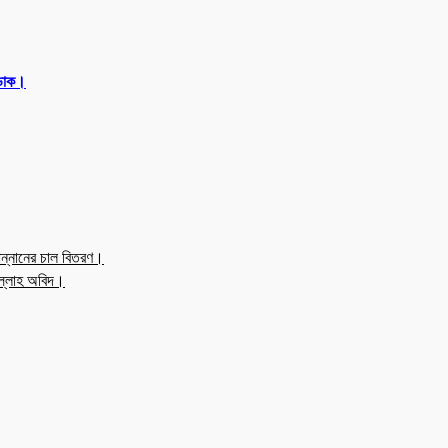
 ডাক।
ন্নানের চাল বিতরণ।
উল্লাহ অবিদ।