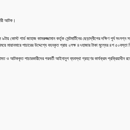
রকারী আটক।
৯টায় কোস্ট গার্ড জাহাজ কামরুজ্জামান কর্তৃক সেন্টমার্টিনের ছেড়াদ্বীপের দক্ষিণ পূর্ব 
নিময়ে মায়ানমারে পাচারের উদ্দেশ্যে বহনকৃত প্রায় ২লক্ষ ৪৭হাজার টাকা মূল্যের ৪শ ৫০বস্
আলামত ও আটককৃত পাচারকারীদের পরবর্তী আইনানুগ ব্যবস্থা গ্রহণের কার্যক্রম প্রক্রিয়াধীন