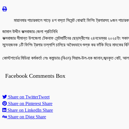
মায়ানমার পাচারকালে সাড়ে ৪শ বস্তা সিমেন্ট বোঝাই ফিশিং ট্রলারসহ ৯জন পাচা
‎জামাল উদ্দীন কক্সবাজার জেলা প্রতিনিধি
কক্সবাজার ‎সীমান্ত উপজেলা টেকনাফ সেন্টমার্টিনের ছেড়াদ্বীপের ২৪নভেম্বর ২০২৫ইং সকাল 
সন্দেহজনক ১টি ফিশিং ট্রলার তল্লাশি চালিয়ে অবৈধভাবে শুল্ক কর ফাঁকি দিয়ে মাদকের বি
‎কোস্টগার্ডের মিডিয়া কর্মকর্তা লেঃ কমান্ডার (বিএন) সিয়াম-উল-হক জানান,জব্দকৃত বোট, 
Facebook Comments Box
Share on Twitter
Tweet
Share on Pinterest
Share
Share on LinkedIn
Share
Share on Digg
Share