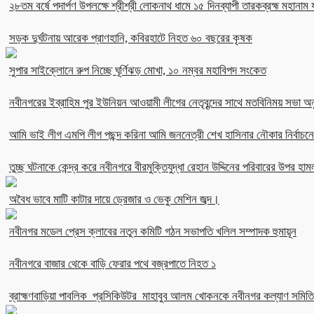
২৮তম বর্ষে পদার্পণ উপলক্ষে শ্রীশ্রী লোকনাথ ধামে ১৫ দিনব্যাপী তারকব্রহ্ম মহানাম য
সড়ক দুর্ঘটনায় আরেক প্রাণহানি, কবিরহাটে নিহত ৬০ বছরের কৃষক
সুপার সাইক্লোনে রুপ নিচ্ছে ঘূর্ণিঝড় মোখা, ১০ নম্বর মহাবিপদ সংকেত
নবীনগরের ইব্রাহিম পুর ইউনিয়ন আওয়ামী লীগের নেতৃবৃন্দের সাথে মতবিনিময় সভা অনু
আমি ভাই লীগ এমপি লীগ পছন্দ করিনা আমি জননেত্রী শেখ হাসিনার নৌকার নির্বা
তুচ্ছ ঘটনাকে কেন্দ্র করে নবীনগরে বীরমুক্তিযুদ্ধা রেহান উদ্দিনের পরিবারের উপর হাম
অবৈধ ভাবে মাটি কাটার দায়ে ড্রেজার ও ভেকু মেশিন জব্দ।
নবীনগর মডেল প্রেস ক্লাবের নতুন কমিটি গঠন সভাপতি খলিল সম্পাদক হুমায়ূন
নবীনগরে বাজার থেকে বাড়ি ফেরার পথে বজ্রপাতে নিহত ১
ব্রাহ্মণবাড়িয়া পাবলিক প্রসিকিউটর মাহাবুব আলম খোকনকে নবীনগর কল্যাণ সমিতির