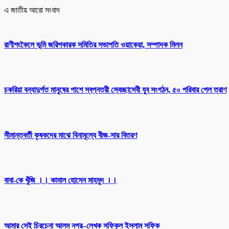
এ জাতীয় আরো সংবাদ
রাণীশংকৈলে ভূমি জরিপকারক সমিতির সভাপতি ওয়াকেয়া, সম্পাদক মিলন
চকরিয়া বন্যাদুর্গত মানুষের পাশে স্বপ্নতরী স্বেচ্ছাসেবী যুব সংগঠন, ৫০ পরিবার পেল ত্রাণ
সীমান্তবর্তী কৃষকদের মাঝে বিনামূল্যে বীজ-সার বিতরণ
বাবা-কে খুঁজি ।। কামাল হোসেন মাহমুদ ।।
আমার সেই চিরচেনা আলম নগর–লেখক সফিকুল ইসলাম সফিক