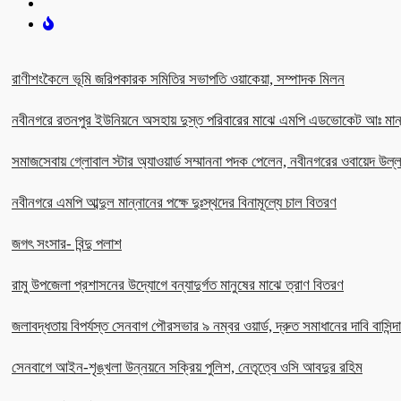
রাণীশংকৈলে ভূমি জরিপকারক সমিতির সভাপতি ওয়াকেয়া, সম্পাদক মিলন
নবীনগরে রতনপুর ইউনিয়নে অসহায় দুস্ত পরিবারের মাঝে এমপি এডভোকেট আঃ মান
সমাজসেবায় গ্লোবাল স্টার অ্যাওয়ার্ড সম্মাননা পদক পেলেন, নবীনগরের ওবায়েদ উল
নবীনগরে এমপি আব্দুল মান্নানের পক্ষে দুঃস্থদের বিনামূল্যে চাল বিতরণ
জগৎ সংসার- বিন্দু পলাশ
রামু উপজেলা প্রশাসনের উদ্যোগে বন্যাদুর্গত মানুষের মাঝে ত্রাণ বিতরণ
জলাবদ্ধতায় বিপর্যস্ত সেনবাগ পৌরসভার ৯ নম্বর ওয়ার্ড, দ্রুত সমাধানের দাবি বাসিন্দ
সেনবাগে আইন-শৃঙ্খলা উন্নয়নে সক্রিয় পুলিশ, নেতৃত্বে ওসি আবদুর রহিম