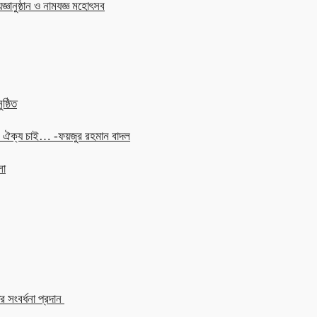
জ্ঞানুষ্ঠান ও নামযজ্ঞ মহোৎসব
ষ্ঠিত
চনে ঐক্য চাই… -ফয়জুর রহমান বাদল
লা
 সংবর্ধনা প্রদান