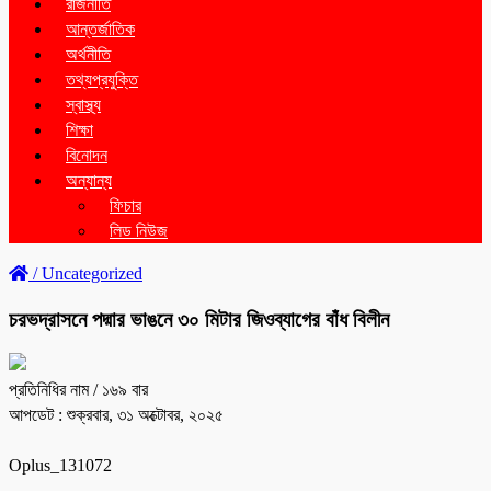
রাজনীতি
আন্তর্জাতিক
অর্থনীতি
তথ্যপ্রযুক্তি
স্বাস্থ্য
শিক্ষা
বিনোদন
অন্যান্য
ফিচার
লিড নিউজ
/
Uncategorized
চরভদ্রাসনে পদ্মার ভাঙনে ৩০ মিটার জিওব্যাগের বাঁধ বিলীন
প্রতিনিধির নাম
/ ১৬৯ বার
আপডেট : শুক্রবার, ৩১ অক্টোবর, ২০২৫
Oplus_131072