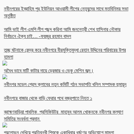
নবীনগরের ইব্রাহিম পুর ইউনিয়ন আওয়ামী লীগের নেতৃবৃন্দের সাথে মতবিনিময় সভা
অনুষ্ঠিত
আমি ভাই লীগ এমপি লীগ পছন্দ করিনা আমি জননেত্রী শেখ হাসিনার নৌকার
নির্বাচনে ঐক্য চাই… -ফয়জুর রহমান বাদল
তুচ্ছ ঘটনাকে কেন্দ্র করে নবীনগরে বীরমুক্তিযুদ্ধা রেহান উদ্দিনের পরিবারের উপর
হামলা
অবৈধ ভাবে মাটি কাটার দায়ে ড্রেজার ও ভেকু মেশিন জব্দ।
নবীনগর মডেল প্রেস ক্লাবের নতুন কমিটি গঠন সভাপতি খলিল সম্পাদক হুমায়ূন
নবীনগরে বাজার থেকে বাড়ি ফেরার পথে বজ্রপাতে নিহত ১
ব্রাহ্মণবাড়িয়া পাবলিক প্রসিকিউটর মাহাবুব আলম খোকনকে নবীনগর কল্যাণ
সমিতির সংবর্ধনা প্রদান
প্রলোভন দেখিয়ে প্রতিবন্ধী শিশুকে একাধিবার ধর্ষণের অভিযোগে মামলা