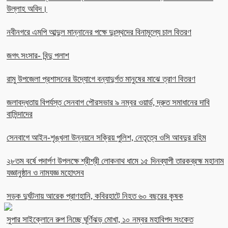
উল্লাহ অবিদ।
নবীনগরে এমপি আব্দুল মান্নানের পক্ষে দুঃস্থদের বিনামূল্যে চাল বিতরণ
জগৎ সংসার- বিন্দু পলাশ
রামু উপজেলা প্রশাসনের উদ্যোগে বন্যাদুর্গত মানুষের মাঝে ত্রাণ বিতরণ
জলাবদ্ধতায় বিপর্যস্ত সেনবাগ পৌরসভার ৯ নম্বর ওয়ার্ড, দ্রুত সমাধানের দাবি
বাসিন্দাদের
সেনবাগে আইন-শৃঙ্খলা উন্নয়নে সক্রিয় পুলিশ, নেতৃত্বে ওসি আবদুর রহিম
২৮তম বর্ষে পদার্পণ উপলক্ষে শ্রীশ্রী লোকনাথ ধামে ১৫ দিনব্যাপী তারকব্রহ্ম মহানাম
যজ্ঞানুষ্ঠান ও নামযজ্ঞ মহোৎসব
সড়ক দুর্ঘটনায় আরেক প্রাণহানি, কবিরহাটে নিহত ৬০ বছরের কৃষক
সুপার সাইক্লোনে রুপ নিচ্ছে ঘূর্ণিঝড় মোখা, ১০ নম্বর মহাবিপদ সংকেত