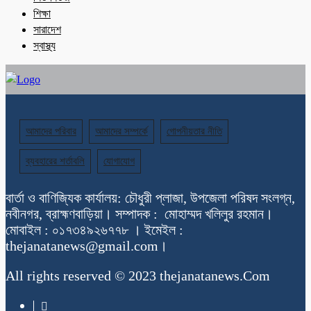
শিক্ষা
সারাদেশ
স্বাস্থ্য
আমাদের পরিবার
আমাদের সম্পর্কে
গোপনীয়তার নীতি
ব্যবহারের শর্তাবলি
যোগাযোগ
বার্তা ও বাণিজ্যিক কার্যালয়: চৌধুরী প্লাজা, উপজেলা পরিষদ সংলগ্ন,
নবীনগর, ব্রাহ্মণবাড়িয়া। সম্পাদক : মোহাম্মদ খলিলুর রহমান।
মোবাইল : ০১৭৩৪৯২৬৭৭৮ । ইমেইল :
thejanatanews@gmail.com।
All rights reserved © 2023 thejanatanews.Com