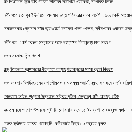
রাণীশংকৈলে ভূমি জরিপকারক সমিতির সভাপতি ওয়াকেয়া, সম্পাদক মিলন
নবীনগরে রতনপুর ইউনিয়নে অসহায় দুস্ত পরিবারের মাঝে এমপি এডভোকেট আঃ মান
সমাজসেবায় গ্লোবাল স্টার অ্যাওয়ার্ড সম্মাননা পদক পেলেন, নবীনগরের ওবায়েদ উল
নবীনগরে এমপি আব্দুল মান্নানের পক্ষে দুঃস্থদের বিনামূল্যে চাল বিতরণ
জগৎ সংসার- বিন্দু পলাশ
রামু উপজেলা প্রশাসনের উদ্যোগে বন্যাদুর্গত মানুষের মাঝে ত্রাণ বিতরণ
জলাবদ্ধতায় বিপর্যস্ত সেনবাগ পৌরসভার ৯ নম্বর ওয়ার্ড, দ্রুত সমাধানের দাবি বাসিন্দ
সেনবাগে আইন-শৃঙ্খলা উন্নয়নে সক্রিয় পুলিশ, নেতৃত্বে ওসি আবদুর রহিম
২৮তম বর্ষে পদার্পণ উপলক্ষে শ্রীশ্রী লোকনাথ ধামে ১৫ দিনব্যাপী তারকব্রহ্ম মহানাম য
সড়ক দুর্ঘটনায় আরেক প্রাণহানি, কবিরহাটে নিহত ৬০ বছরের কৃষক