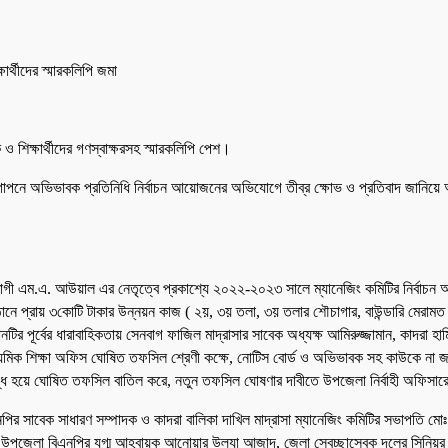
ার্থীদের স্মারকলিপি জমা
 শিক্ষার্থীদের গণস্বাক্ষরসহ স্মারকলিপি পেশ।
গোপনে অভিভাবক প্রতিনিধি নির্বাচন আয়োজনের অভিযোগে তীব্র ক্ষোভ ও প্রতিবাদ জানিয়ে অ
ষানুরাগী এম.এ. আউয়াল এর নেতৃত্বে প্রকাশ্যে ২০২২-২০২৩ সালে ম্যানেজিং কমিটির নির্বা
্ঠানে প্রায় ৩কোটি টাকার উন্নয়ন কাজ ( ২য়, ৩য় তলা, ৩য় তলার শৌচাগার, বাউন্ডারি মেরাম
র্বের ধারাবাহিকতায় সেনবাগ ফাজিল মাদ্রাসার সাবেক অধ্যক্ষ আমিরুজ্জামান, কাদরা হামিদিয়
যমিক শিক্ষা অফিস ঘোষিত তফসিল শ্রেণী কক্ষে, নোটিস বোর্ড ও অভিভাবক সহ কাউকে না জা
বিক্ষুদ্ধ হয়ে ঘোষিত তফসিল বাতিল করে, নতুন তফসিল ঘোষণার দাবীতে উপজেলা নির্বাহী অফিসা
াবেক সাধারণ সম্পাদক ও কাদরা বালিকা দাখিল মাদ্রাসা ম্যানেজিং কমিটির সভাপতি মোঃ ফারুক
না, উপজেলা বিএনপির যুগ্ম আহ্বায়ক আনোয়ার উল্যা আজাদ, জেলা স্বেচ্ছাসেবক দলের সিন