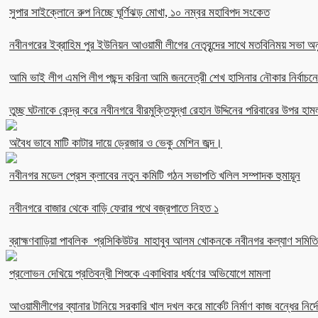
সুপার সাইক্লোনে রুপ নিচ্ছে ঘূর্ণিঝড় মোখা, ১০ নম্বর মহাবিপদ সংকেত
নবীনগরের ইব্রাহিম পুর ইউনিয়ন আওয়ামী লীগের নেতৃবৃন্দের সাথে মতবিনিময় সভা অনু
আমি ভাই লীগ এমপি লীগ পছন্দ করিনা আমি জননেত্রী শেখ হাসিনার নৌকার নির্বা
তুচ্ছ ঘটনাকে কেন্দ্র করে নবীনগরে বীরমুক্তিযুদ্ধা রেহান উদ্দিনের পরিবারের উপর হাম
অবৈধ ভাবে মাটি কাটার দায়ে ড্রেজার ও ভেকু মেশিন জব্দ।
নবীনগর মডেল প্রেস ক্লাবের নতুন কমিটি গঠন সভাপতি খলিল সম্পাদক হুমায়ূন
নবীনগরে বাজার থেকে বাড়ি ফেরার পথে বজ্রপাতে নিহত ১
ব্রাহ্মণবাড়িয়া পাবলিক প্রসিকিউটর মাহাবুব আলম খোকনকে নবীনগর কল্যাণ সমিতির
প্রলোভন দেখিয়ে প্রতিবন্ধী শিশুকে একাধিবার ধর্ষণের অভিযোগে মামলা
আওয়ামীলীগের ব্যানার টানিয়ে সরকারি খাল দখল করে মার্কেট নির্মাণ কাজ বন্ধের নির্দে