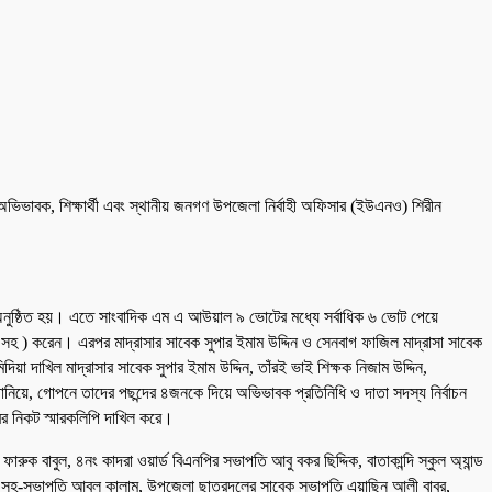
ভিভাবক, শিক্ষার্থী এবং স্থানীয় জনগণ উপজেলা নির্বাহী অফিসার (ইউএনও) শিরীন
চন অনুষ্ঠিত হয়। এতে সাংবাদিক এম এ আউয়াল ৯ ভোটের মধ্যে সর্বাধিক ৬ ভোট পেয়ে
ত সহ ) করেন। এরপর মাদ্রাসার সাবেক সুপার ইমাম উদ্দিন ও সেনবাগ ফাজিল মাদ্রাসা সাবেক
া দাখিল মাদ্রাসার সাবেক সুপার ইমাম উদ্দিন, তাঁরই ভাই শিক্ষক নিজাম উদ্দিন,
নিয়ে, গোপনে তাদের পছন্দের ৪জনকে দিয়ে অভিভাবক প্রতিনিধি ও দাতা সদস্য নির্বাচন
রের নিকট স্মারকলিপি দাখিল করে।
 বাবুল, ৪নং কাদরা ওয়ার্ড বিএনপির সভাপতি আবু বকর ছিদ্দিক, বাতাকান্দি স্কুল অ্যান্ড
িয়র সহ-সভাপতি আবুল কালাম, উপজেলা ছাত্রদলের সাবেক সভাপতি এয়াছিন আলী বাবর,