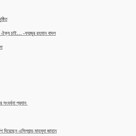
ষ্ঠিত
চনে ঐক্য চাই… -ফয়জুর রহমান বাদল
লা
 সংবর্ধনা প্রদান
শ দিয়েছেন এসিল্যান্ড মাহমুদা জাহান