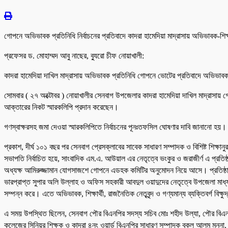
গোপনে অভিভাবক প্রতিনিধি নির্বাচনের প্রতিবাদে কাদরা হামেদিয়া মাদ্রাসায় অভিভাবক-শিক্ষ
প্রফেসর ড. মোহাম্মদ আবু নাছের, ব্যুরো চীফ নোয়াখালী:
কাদরা হামেদিয়া দাখিল মাদ্রাসায় অভিভাবক প্রতিনিধি গোপনে ভোটের প্রতিবাদে অভিভাবক ও
সোমবার ( ২৭ অক্টোবর ) নোয়াখালীর সেনবাগ উপজেলার কাদরা হামেদিয়া দাখিল মাদ্রাসায় 
আক্তারের নিকট স্মারকলিপি প্রদান করেছেন।
গণস্বাক্ষরসহ জমা দেওয়া স্মারকলিপিতে নির্বাচনের পূনঃতফসিল ঘোষণার দাবি জানানো হয়।
প্রকাশ, দীর্ঘ ১০১ বছর পর সেনবাগ প্রেসক্লাবের সাবেক সাধারণ সম্পাদক ও বিশিষ্ট শিক্
সভাপতি নির্বাচিত হয়ে, সাংবাদিক এম.এ. আউয়াল এর নেতৃত্বে ভংকুর ও জরাজীর্ণ এ প্রতিষ
অধ্যক্ষ আমিরুজ্জামান যোগসাজশে গোপনে এডহক কমিটির অনুমোদন নিয়ে আসে। প্রতিষ্ঠানটির পূ
ভারপ্রাপ্ত সুপার অলি উল্লাহ ও অফিস সহকারী আবদুল ওয়াদুদের নেতৃত্বে উপজেলা মাধ্
সম্পন্ন করে। এতে অভিভাবক, শিক্ষার্থী, রাজনৈতিক নেতৃবৃন্দ ও গণ্যমান্য ব্যক্তিবর্গ 
এ সময় উপস্থিত ছিলেন, সেনবাগ পৌর বিএনপির সদস্য সচিব মোঃ শহীদ উল্যা, পৌর বিএনপির স
কলেজের সিনিয়র শিক্ষক ও কাদরা ৪নং ওয়ার্ড বিএনপির সাধারণ সম্পাদক বকুল আলম মুন্