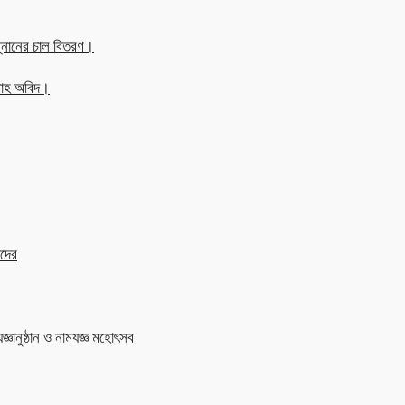
্নানের চাল বিতরণ।
্লাহ অবিদ।
াদের
জ্ঞানুষ্ঠান ও নামযজ্ঞ মহোৎসব