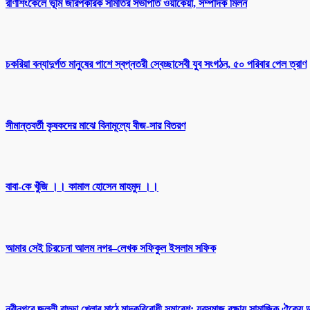
রাণীশংকৈলে ভূমি জরিপকারক সমিতির সভাপতি ওয়াকেয়া, সম্পাদক মিলন
চকরিয়া বন্যাদুর্গত মানুষের পাশে স্বপ্নতরী স্বেচ্ছাসেবী যুব সংগঠন, ৫০ পরিবার পেল ত্রাণ
সীমান্তবর্তী কৃষকদের মাঝে বিনামূল্যে বীজ-সার বিতরণ
বাবা-কে খুঁজি ।। কামাল হোসেন মাহমুদ ।।
আমার সেই চিরচেনা আলম নগর–লেখক সফিকুল ইসলাম সফিক
নবীনগরে জল্লী বাড্ডা খেলার মাঠে মাদকবিরোধী সমাবেশ: যুবসমাজ রক্ষায় সামাজিক ঐক্যে