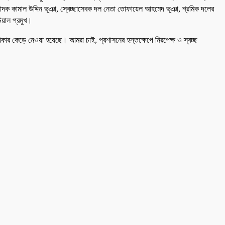
সম্পাদক কামাল উদ্দিন ভূঞা, স্বেচ্ছাসেবক দল নেতা তোফায়েল আহমেদ ভূঞা, শ্রমিক দলের
উয়াল প্রমুখ।
অধিকার কেড়ে নেওয়া হয়েছে। আমরা চাই, প্রশাসনের হস্তক্ষেপে নিরপেক্ষ ও স্বচ্ছ