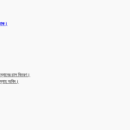
 ডাক।
ন্নানের চাল বিতরণ।
উল্লাহ অবিদ।