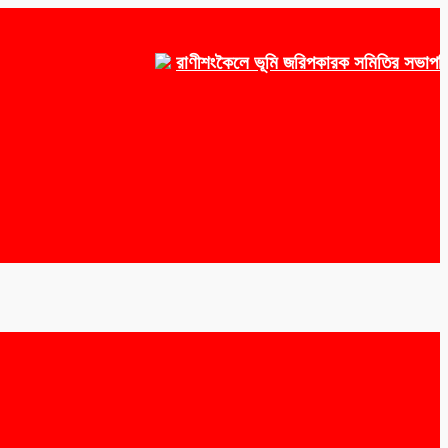
রাণীশংকৈলে ভূমি জরিপকারক সমিতির সভাপতি ওয়াকে