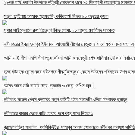
২৮তম বর্ষে পদার্পণ উপলক্ষে শ্রীশ্রী লোকনাথ ধামে ১৫ দিনব্যাপী তারকব্রহ্ম মহানাম য
সড়ক দুর্ঘটনায় আরেক প্রাণহানি, কবিরহাটে নিহত ৬০ বছরের কৃষক
সুপার সাইক্লোনে রুপ নিচ্ছে ঘূর্ণিঝড় মোখা, ১০ নম্বর মহাবিপদ সংকেত
নবীনগরের ইব্রাহিম পুর ইউনিয়ন আওয়ামী লীগের নেতৃবৃন্দের সাথে মতবিনিময় সভা অনু
আমি ভাই লীগ এমপি লীগ পছন্দ করিনা আমি জননেত্রী শেখ হাসিনার নৌকার নির্বা
তুচ্ছ ঘটনাকে কেন্দ্র করে নবীনগরে বীরমুক্তিযুদ্ধা রেহান উদ্দিনের পরিবারের উপর হাম
অবৈধ ভাবে মাটি কাটার দায়ে ড্রেজার ও ভেকু মেশিন জব্দ।
নবীনগর মডেল প্রেস ক্লাবের নতুন কমিটি গঠন সভাপতি খলিল সম্পাদক হুমায়ূন
নবীনগরে বাজার থেকে বাড়ি ফেরার পথে বজ্রপাতে নিহত ১
ব্রাহ্মণবাড়িয়া পাবলিক প্রসিকিউটর মাহাবুব আলম খোকনকে নবীনগর কল্যাণ সমিতির