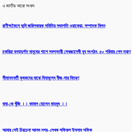
এ জাতীয় আরো সংবাদ
রাণীশংকৈলে ভূমি জরিপকারক সমিতির সভাপতি ওয়াকেয়া, সম্পাদক মিলন
চকরিয়া বন্যাদুর্গত মানুষের পাশে স্বপ্নতরী স্বেচ্ছাসেবী যুব সংগঠন, ৫০ পরিবার পেল ত্রাণ
সীমান্তবর্তী কৃষকদের মাঝে বিনামূল্যে বীজ-সার বিতরণ
বাবা-কে খুঁজি ।। কামাল হোসেন মাহমুদ ।।
আমার সেই চিরচেনা আলম নগর–লেখক সফিকুল ইসলাম সফিক