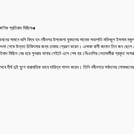
ষণিক প্রতিবাদ মিছিলঃ♦
াস ভবনের সামনে গুলি বিদ্ধ হন নবীনগর উপজেলা যুবদলের সাবেক সভাপতি মফিজুল ইসলাম 
িকিৎসা শেষে উন্নত চিকিৎসার জন্য ঢাকায় প্রেরণ করেন। এলাকা বাসী জানান তিন জন ছেলে
তিবাদ মিছিল বের হয়ে পূনরায় থানার গেইটে এসে শেষ হয়।বিএনপির নেতাকর্মীরা প্রকৃত অপরা
ে দীর্ঘ দুই যুগে ধারাবাহিক ভাবে দায়িত্ব পালন করেন। তিনি নবীনগরে সর্বদলের লোকজনের