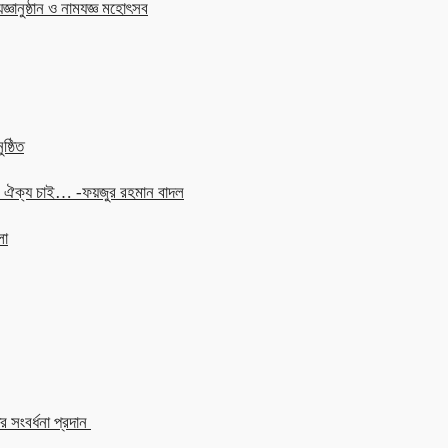
জ্ঞানুষ্ঠান ও নামযজ্ঞ মহোৎসব
ষ্ঠিত
চনে ঐক্য চাই… -ফয়জুর রহমান বাদল
লা
 সংবর্ধনা প্রদান