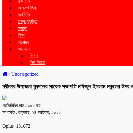
রাজনীতি
আন্তর্জাতিক
অর্থনীতি
তথ্যপ্রযুক্তি
স্বাস্থ্য
শিক্ষা
বিনোদন
অন্যান্য
ফিচার
লিড নিউজ
/
Uncategorized
নবীনগর উপজেলা যুবদলের সাবেক সভাপতি মফিজুল ইসলাম মকুলের উপর গুল
প্রতিনিধির নাম
/ ৩০০ বার
আপডেট : শুক্রবার, ২৪ অক্টোবর, ২০২৫
Oplus_131072