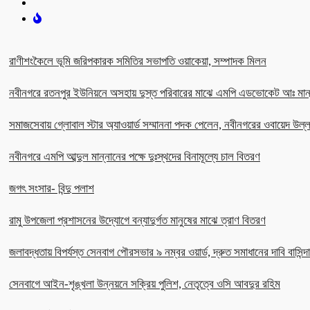
রাণীশংকৈলে ভূমি জরিপকারক সমিতির সভাপতি ওয়াকেয়া, সম্পাদক মিলন
নবীনগরে রতনপুর ইউনিয়নে অসহায় দুস্ত পরিবারের মাঝে এমপি এডভোকেট আঃ মান
সমাজসেবায় গ্লোবাল স্টার অ্যাওয়ার্ড সম্মাননা পদক পেলেন, নবীনগরের ওবায়েদ উল
নবীনগরে এমপি আব্দুল মান্নানের পক্ষে দুঃস্থদের বিনামূল্যে চাল বিতরণ
জগৎ সংসার- বিন্দু পলাশ
রামু উপজেলা প্রশাসনের উদ্যোগে বন্যাদুর্গত মানুষের মাঝে ত্রাণ বিতরণ
জলাবদ্ধতায় বিপর্যস্ত সেনবাগ পৌরসভার ৯ নম্বর ওয়ার্ড, দ্রুত সমাধানের দাবি বাসিন্দ
সেনবাগে আইন-শৃঙ্খলা উন্নয়নে সক্রিয় পুলিশ, নেতৃত্বে ওসি আবদুর রহিম