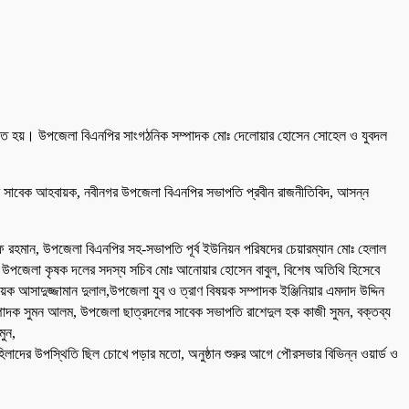
া অনুষ্ঠিত হয়। উপজেলা বিএনপির সাংগঠনিক সম্পাদক মোঃ দেলোয়ার হোসেন সোহেল ও যুবদল
পির সাবেক আহবায়ক, নবীনগর উপজেলা বিএনপির সভাপতি প্রবীন রাজনীতিবিদ, আসন্ন
শরাফ রহমান, উপজেলা বিএনপির সহ-সভাপতি পূর্ব ইউনিয়ন পরিষদের চেয়ারম্যান মোঃ হেলাল
জিব, উপজেলা কৃষক দলের সদস্য সচিব মোঃ আনোয়ার হোসেন বাবুল, বিশেষ অতিথি হিসেবে
সাদুজ্জামান দুলাল,উপজেলা যুব ও ত্রাণ বিষয়ক সম্পাদক ইঞ্জিনিয়ার এমদাদ উদ্দিন
ম্পাদক সুমন আলম, উপজেলা ছাত্রদলের সাবেক সভাপতি রাশেদুল হক কাজী সুমন, বক্তব্য
মুন,
াদের উপস্থিতি ছিল চোখে পড়ার মতো, অনুষ্ঠান শুরুর আগে পৌরসভার বিভিন্ন ওয়ার্ড ও