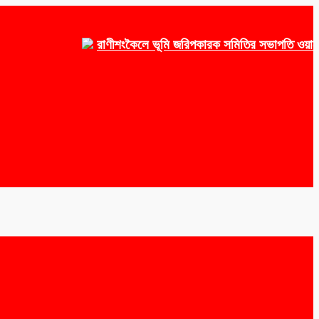
রাণীশংকৈলে ভূমি জরিপকারক সমিতির সভাপতি ওয়াকেয়া, স