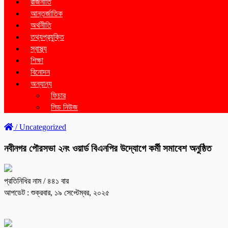
রাজনীতি
আন্তর্জাতিক
অর্থনীতি
তথ্যপ্রযুক্তি
স্বাস্থ্য
শিক্ষা
বিনোদন
অন্যান্য
ফিচার
লিড নিউজ
/
Uncategorized
নবীনগর পৌরসভা ২নং ওয়ার্ড বিএনপির উদ্যোগে কর্মী সমাবেশ অনুষ্ঠিত
প্রতিনিধির নাম
/ ৪৪১ বার
আপডেট : শুক্রবার, ১৯ সেপ্টেম্বর, ২০২৫