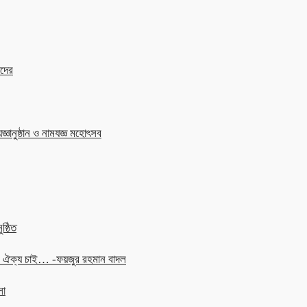
াদের
জ্ঞানুষ্ঠান ও নামযজ্ঞ মহোৎসব
ষ্ঠিত
চনে ঐক্য চাই… -ফয়জুর রহমান বাদল
লা