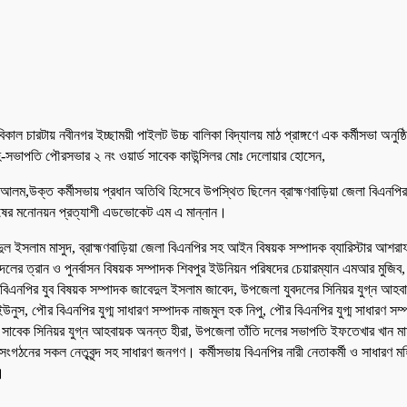
ার বিকাল চারটায় নবীনগর ইচ্ছাময়ী পাইলট উচ্চ বালিকা বিদ্যালয় মাঠ প্রাঙ্গণে এক কর্মীসভ
সভাপতি পৌরসভার ২ নং ওয়ার্ড সাবেক কাউন্সিলর মোঃ দেলোয়ার হোসেন,
আলম,উক্ত কর্মীসভায় প্রধান অতিথি হিসেবে উপস্থিত ছিলেন ব্রাহ্মণবাড়িয়া জেলা বিএন
র শীষের মনোনয়ন প্রত্যাশী এডভোকেট এম এ মান্নান।
াসুদুল ইসলাম মাসুদ, ব্রাহ্মণবাড়িয়া জেলা বিএনপির সহ আইন বিষয়ক সম্পাদক ব্যারিস্টার আ
ুবদলের ত্রান ও পুনর্বাসন বিষয়ক সম্পাদক শিবপুর ইউনিয়ন পরিষদের চেয়ারম্যান এমআর মু
র যুব বিষয়ক সম্পাদক জাবেদুল ইসলাম জাবেদ, উপজেলা যুবদলের সিনিয়র যুগ্ন আহবায়ক আ
ুস, পৌর বিএনপির যুগ্ম সাধারণ সম্পাদক নাজমুল হক নিপু, পৌর বিএনপির যুগ্ম সাধারণ স
সাবেক সিনিয়র যুগ্ন আহবায়ক অনন্ত হীরা, উপজেলা তাঁতি দলের সভাপতি ইফতেখার খান মা
ের সকল নেতৃবৃন্দ সহ সাধারণ জনগণ। কর্মীসভায় বিএনপির নারী নেতাকর্মী ও সাধারণ মহিল
।