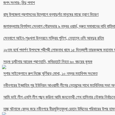
জগৎ সংসার- বিন্দু পলাশ
রামু উপজেলা প্রশাসনের উদ্যোগে বন্যাদুর্গত মানুষের মাঝে ত্রাণ বিতরণ
জলাবদ্ধতায় বিপর্যস্ত সেনবাগ পৌরসভার ৯ নম্বর ওয়ার্ড, দ্রুত সমাধানের দাবি বাসিন্দ
সেনবাগে আইন-শৃঙ্খলা উন্নয়নে সক্রিয় পুলিশ, নেতৃত্বে ওসি আবদুর রহিম
২৮তম বর্ষে পদার্পণ উপলক্ষে শ্রীশ্রী লোকনাথ ধামে ১৫ দিনব্যাপী তারকব্রহ্ম মহানাম য
সড়ক দুর্ঘটনায় আরেক প্রাণহানি, কবিরহাটে নিহত ৬০ বছরের কৃষক
সুপার সাইক্লোনে রুপ নিচ্ছে ঘূর্ণিঝড় মোখা, ১০ নম্বর মহাবিপদ সংকেত
নবীনগরের ইব্রাহিম পুর ইউনিয়ন আওয়ামী লীগের নেতৃবৃন্দের সাথে মতবিনিময় সভা অনু
আমি ভাই লীগ এমপি লীগ পছন্দ করিনা আমি জননেত্রী শেখ হাসিনার নৌকার নির্বা
তুচ্ছ ঘটনাকে কেন্দ্র করে নবীনগরে বীরমুক্তিযুদ্ধা রেহান উদ্দিনের পরিবারের উপর হাম