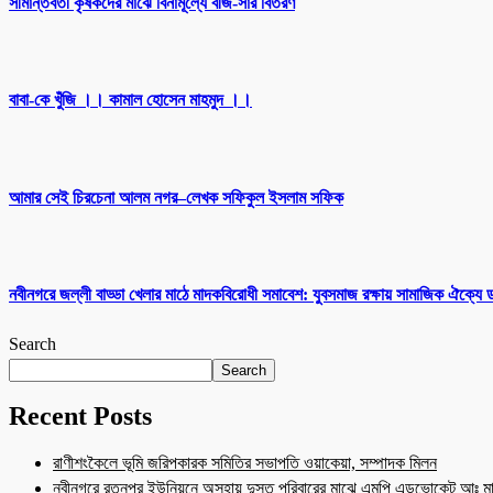
সীমান্তবর্তী কৃষকদের মাঝে বিনামূল্যে বীজ-সার বিতরণ
বাবা-কে খুঁজি ।। কামাল হোসেন মাহমুদ ।।
আমার সেই চিরচেনা আলম নগর–লেখক সফিকুল ইসলাম সফিক
নবীনগরে জল্লী বাড্ডা খেলার মাঠে মাদকবিরোধী সমাবেশ: যুবসমাজ রক্ষায় সামাজিক ঐক্যে
Search
Search
Recent Posts
রাণীশংকৈলে ভূমি জরিপকারক সমিতির সভাপতি ওয়াকেয়া, সম্পাদক মিলন
নবীনগরে রতনপুর ইউনিয়নে অসহায় দুস্ত পরিবারের মাঝে এমপি এডভোকেট আঃ মা