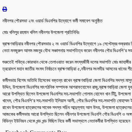
নবীনগর পৌরসভা ২নং ওয়ার্ড বিএনপির উদ্যোগে কর্মী সমাবেশ অনুষ্ঠিত
মোঃ খলিলুর রহমান খলিল নবীনগর উপজেলা প্রতিনিধিঃ
ব্রাহ্মণবাড়িয়ার নবীনগর পৌরসভার ২ নং ওয়ার্ড বিএনপির উদ্যোগে ১৯ সেপ্টেম্বর শুক্রব
নেতা মনজুরুল আলম মজনুর যৌথ সঞ্চালনায় সভাপতিত্ব করেন নবীনগর পৌর বিএনপি’র সহ-
শুরুতেই পবিত্র কোরআন থেকে তেলাওয়াত করেন মৎস্যজীবী দলের সভাপতি মোঃ জাহাঙ্গীর 
ত্রয়োদশ মহান জাতীয় সংসদ নির্বাচনে ব্রাহ্মণবাড়িয়া ৫,নবীনগর সংসদীয় আসনের ধানে
কর্মীসভায় বিশেষ অতিথি হিসেবেথ বক্তব্য রাখেন ব্রাহ্মণবাড়িয়া জেলা বিএনপির সদস্য ম
উদ্দিন, উপজেলা বিএনপির সাংগঠনিক সম্পাদক আশরাফহোসেন রাজু,ব্রাহ্মণবাড়িয়া জেলা য
আরো উপস্থিত ছিলেন উপজেলা বিএনপির সহ-সভাপতি গোলাম হোসেন খান টিটু, উপজেলা বিএনপি
খাদেম, পৌর বিএনপি’র সহ-সভাপতি ইলিয়াস আলী, পৌর বিএনপির সহ-সভাপতি মোহাম্মদ ইউন
রাখেন উপজেলা ছাত্রদলের সাবেক সদস্য সচিব আব্দুল্লাহ আল উদয়, উপজেলা ছাত্রদলের 
আজকের কর্মীসভায় আরো উপস্থিত ছিলেন নবীনগর উপজেলা বিএনপি পৌর বিএনপি ও অঙ্গসংগঠন
বিভিন্ন ইউনিয়ন থেকে খন্ড খন্ড মিছিল নিয়ে কর্মী সভাস্থলে নেতাকর্মীরা উপস্থিত হয়েছেন