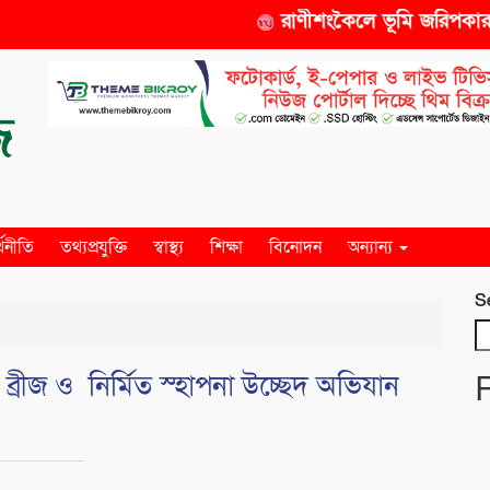
রাণীশংকৈলে ভূমি জরিপকারক স
্থনীতি
তথ্যপ্রযুক্তি
স্বাস্থ্য
শিক্ষা
বিনোদন
অন্যান্য
S
ীজ ও নির্মিত স্হাপনা উচ্ছেদ অভিযান ‎