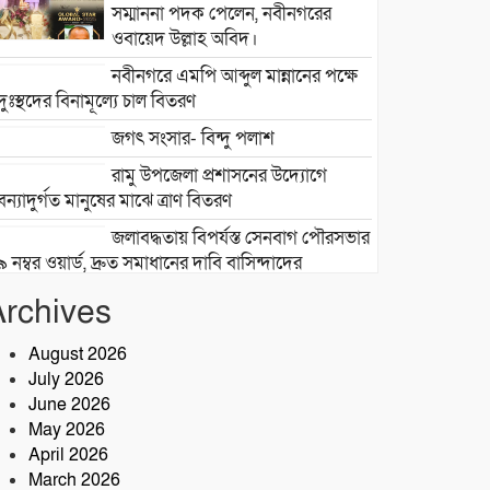
সম্মাননা পদক পেলেন, নবীনগরের
ওবায়েদ উল্লাহ অবিদ।
নবীনগরে এমপি আব্দুল মান্নানের পক্ষে
দুঃস্থদের বিনামূল্যে চাল বিতরণ
জগৎ সংসার- বিন্দু পলাশ
রামু উপজেলা প্রশাসনের উদ্যোগে
বন্যাদুর্গত মানুষের মাঝে ত্রাণ বিতরণ
জলাবদ্ধতায় বিপর্যস্ত সেনবাগ পৌরসভার
৯ নম্বর ওয়ার্ড, দ্রুত সমাধানের দাবি বাসিন্দাদের
সেনবাগে আইন-শৃঙ্খলা উন্নয়নে সক্রিয়
Archives
পুলিশ, নেতৃত্বে ওসি আবদুর রহিম
August 2026
২৮তম বর্ষে পদার্পণ উপলক্ষে শ্রীশ্রী
July 2026
লোকনাথ ধামে ১৫ দিনব্যাপী তারকব্রহ্ম
June 2026
মহানাম যজ্ঞানুষ্ঠান ও নামযজ্ঞ মহোৎসব
May 2026
April 2026
সড়ক দুর্ঘটনায় আরেক প্রাণহানি,
March 2026
কবিরহাটে নিহত ৬০ বছরের কৃষক