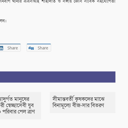
 সেনবাগ থানার এএসআই শাহাদাত ও সঙ্গীয় ফোর্স সার্বিক সহযোগিতা
লেন।
Share
Share
াদুর্গত মানুষের
সীমান্তবর্তী কৃষকদের মাঝে
রী স্বেচ্ছাসেবী যুব
বিনামূল্যে বীজ-সার বিতরণ
 পরিবার পেল ত্রাণ