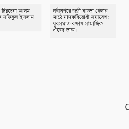
 চিরচেনা আলম
নবীনগরে জল্লী বাড্ডা খেলার
 সফিকুল ইসলাম
মাঠে মাদকবিরোধী সমাবেশ:
যুবসমাজ রক্ষায় সামাজিক
ঐক্যে ডাক।