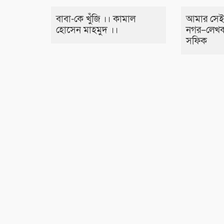
বাবা-কে খুঁজি ।। কামাল
আমার সেই
হোসেন মাহমুদ ।।
নগর–লেখক
সফিক