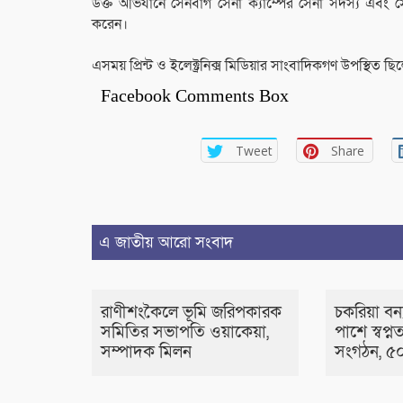
‎উক্ত অভিযানে সেনবাগ সেনা ক্যাম্পের সেনা সদস্য এবং
করেন।
‎এসময় প্রিন্ট ও ইলেক্ট্রনিক্স মিডিয়ার সাংবাদিকগণ উপস্থিত ছি
Facebook Comments Box
Tweet
Share
এ জাতীয় আরো সংবাদ
রাণীশংকৈলে ভূমি জরিপকারক
চকরিয়া বন্য
সমিতির সভাপতি ওয়াকেয়া,
পাশে স্বপ্নত
সম্পাদক মিলন
সংগঠন, ৫০