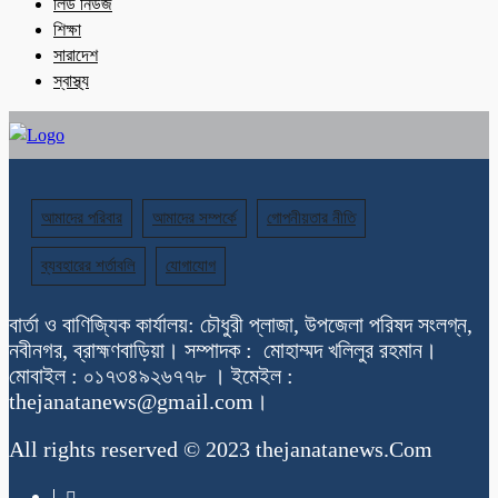
লিড নিউজ
শিক্ষা
সারাদেশ
স্বাস্থ্য
আমাদের পরিবার
আমাদের সম্পর্কে
গোপনীয়তার নীতি
ব্যবহারের শর্তাবলি
যোগাযোগ
বার্তা ও বাণিজ্যিক কার্যালয়: চৌধুরী প্লাজা, উপজেলা পরিষদ সংলগ্ন,
নবীনগর, ব্রাহ্মণবাড়িয়া। সম্পাদক : মোহাম্মদ খলিলুর রহমান।
মোবাইল : ০১৭৩৪৯২৬৭৭৮ । ইমেইল :
thejanatanews@gmail.com।
All rights reserved © 2023 thejanatanews.Com