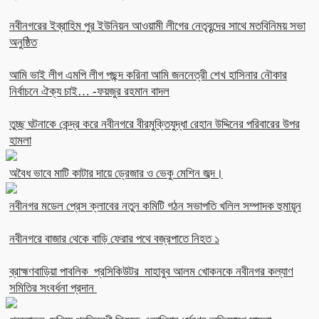
নবীনগরের ইব্রাহিম পুর ইউনিয়ন আওয়ামী লীগের নেতৃবৃন্দের সাথে মতবিনিময় সভা
অনুষ্ঠিত
আমি ভাই লীগ এমপি লীগ পছন্দ করিনা আমি জননেত্রী শেখ হাসিনার নৌকার
নির্বাচনে ঐক্য চাই… -ফয়জুর রহমান বাদল
তুচ্ছ ঘটনাকে কেন্দ্র করে নবীনগরে বীরমুক্তিযুদ্ধা রেহান উদ্দিনের পরিবারের উপর
হামলা
অবৈধ ভাবে মাটি কাটার দায়ে ড্রেজার ও ভেকু মেশিন জব্দ।
নবীনগর মডেল প্রেস ক্লাবের নতুন কমিটি গঠন সভাপতি খলিল সম্পাদক হুমায়ূন
নবীনগরে বাজার থেকে বাড়ি ফেরার পথে বজ্রপাতে নিহত ১
ব্রাহ্মণবাড়িয়া পাবলিক প্রসিকিউটর মাহাবুব আলম খোকনকে নবীনগর কল্যাণ
সমিতির সংবর্ধনা প্রদান