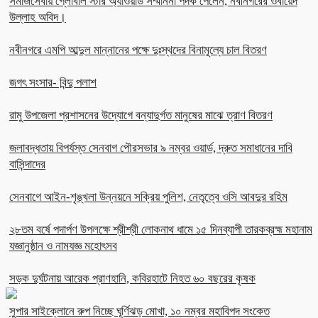
সমাজসেবায় গ্লোবাল স্টার অ্যাওয়ার্ড সম্মাননা পদক পেলেন, নবীনগরের ওবায়েদ
উল্লাহ অবিদ।
নবীনগরে এমপি আব্দুল মান্নানের পক্ষে দুঃস্থদের বিনামূল্যে চাল বিতরণ
জগৎ সংসার- বিন্দু পলাশ
রামু উপজেলা প্রশাসনের উদ্যোগে বন্যাদুর্গত মানুষের মাঝে ত্রাণ বিতরণ
জলাবদ্ধতায় বিপর্যস্ত সেনবাগ পৌরসভার ৯ নম্বর ওয়ার্ড, দ্রুত সমাধানের দাবি
বাসিন্দাদের
সেনবাগে আইন-শৃঙ্খলা উন্নয়নে সক্রিয় পুলিশ, নেতৃত্বে ওসি আবদুর রহিম
২৮তম বর্ষে পদার্পণ উপলক্ষে শ্রীশ্রী লোকনাথ ধামে ১৫ দিনব্যাপী তারকব্রহ্ম মহানাম
যজ্ঞানুষ্ঠান ও নামযজ্ঞ মহোৎসব
সড়ক দুর্ঘটনায় আরেক প্রাণহানি, কবিরহাটে নিহত ৬০ বছরের কৃষক
সুপার সাইক্লোনে রুপ নিচ্ছে ঘূর্ণিঝড় মোখা, ১০ নম্বর মহাবিপদ সংকেত