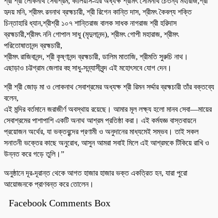
শ্রী শ্রী লোকনাথ সেবাশ্রম, কালিয়াস-এর অধ্যক্ষ শ্রীমৎ সোমনাথ চৈতন্য মহারাজ,শ্রী
হৃদয় মনি, শ্রীমৎ রননাথ ব্রহ্মচারী, শ্রী রিগেন কান্তি দাস, শ্রীমৎ কৈবল্য শক্তি
চিন্তাহারি ধ্যান,শ্রীশ্রী ১০৭ শান্তিরাজ বালক সাধক নাগরাজ শ্রী হরিদাস
ব্রহ্মচারী,শ্রীমৎ ননি গোপাল সাধু (মৃদুলানন্দ), শ্রীমৎ গোপী মহারাজ, শ্রীমৎ
পরিতোষাতানন্দ ব্রহ্মচারী,
শ্রীমৎ রাজিবানন্দ, শ্রী কৃষ্ণানন্দ ব্রহ্মচারী, ডালিম মাতাজি, শ্রীমতি সুরুচি নাথ।
এছাড়াও চট্টগ্রাম জেলার বহু সাধু-সন্ন্যাসীবৃন্দ এই মহোৎসবে যোগ দেন।
শ্রী শ্রী জোড় মা ও লোকনাথ সেবাশ্রমের অধ্যক্ষ শ্রী রিমন সর্দ্দার ব্রহ্মচারী তাঁর বক্তব্যে
বলেন,
এই মন্দির বর্তমানে জরাজীর্ণ অবস্থায় রয়েছে। আমার মূল লক্ষ্য হলো মানব সেবা—মায়ের
সেবাশ্রমের পাশাপাশি একটি অনাথ আশ্রম প্রতিষ্ঠা করা। এই কর্মযজ্ঞ বাস্তবায়নে
প্রয়োজন অর্থের, যা ভক্তবৃন্দের প্রণামী ও অনুদানের মাধ্যমেই সম্ভব। তাই সকল
সনাতনী ভক্তের কাছে অনুরোধ, আসুন আমরা সবাই মিলে এই আশ্রমকে টিকিয়ে রাখি ও
উন্নত করে গড়ে তুলি।”
অনুষ্ঠানে দূর-দূরান্ত থেকে আগত হাজার হাজার ভক্ত একত্রিত হন, যারা পুরো
আয়োজনকে প্রাণবন্ত করে তোলেন।
Facebook Comments Box