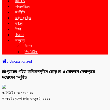
রাজনীতি
আন্তর্জাতিক
অর্থনীতি
তথ্যপ্রযুক্তি
স্বাস্থ্য
শিক্ষা
বিনোদন
অন্যান্য
ফিচার
লিড নিউজ
/
Uncategorized
চট্টগ্রামের পটিয়া হাবিলাসদ্বীপে জোড় মা ও লোকনাথ সেবাশ্রমে
মহোৎসব অনুষ্ঠিত
প্রতিনিধির নাম
/ ১৯৭ বার
আপডেট : বৃহস্পতিবার, ৩ জুলাই, ২০২৫