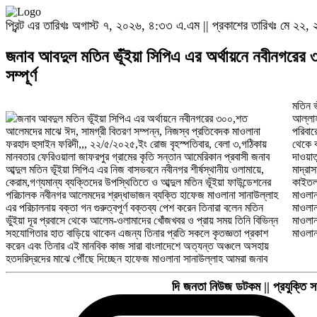
প্রিন্ট এর তারিখঃ অগাস্ট ৭, ২০২৬, ৪:৩৩ এ.এম || প্রকাশের তারিখঃ মে ২২
জনাব আবদুল মতিন ভূঁইয়া সিপিএ এর অর্থায়নে নবীনগরে
সম্পূর্ণ
মতিন ভ
জনাব আবদুল মতিন ভূঁইয়া সিপিএ এর অর্থায়নে নবীনগরের ৩০০,শত
আল্লাহ তাআলার কাছে শুকরিয়া আদায় করছি উনার নেক হায়াত কামনা করছি
আলেমদের মাঝে ঈদ, সামগ্রী বিতরণ সম্পন্ন, নিজস্ব প্রতিবেদক মাওলানা
পরিবারের যারা কবরে চলে গেছেন সকলের জন্য দোয়া কামনা করছি উপস্থিত
ফরহাদ হুসাইন ফরিদী,,, ২২/৫/২০২৫,ইং রোজ বৃহস্পতিবার, বেলা ৩,গঠিকায়
থেকে বক্তব্য প্রদান করেন,, হাফেজ মাওলানা মকবুল সাহেব সাধারণ সম্পাদক
মানবতার ফেরিওয়ালা জাফরপুর গ্রামের কৃতি সন্তান আমেরিকান প্রবাসী জনাব
দাওয়াতুল হক পরিষদ নবীনগর মওলানা মুজ্জাম্মেল হক শিক্ষক কাসেমুল উলুম
আব্দুল মতিন ভূঁইয়া সিপিএ এর নিজ বাসভবনে নবীনগর শীর্ষস্থানীয় ওলামায়ে,
মাদ্রাসা নবীনগর মাওলানা ওমর ফারুক মেরকুটা,, মাওলানা নাজির হুসাইন
কেরাম,গণ্যমান্য ব্যক্তিদের উপস্থিতিতে ও আব্দুল মতিন ভূঁইয়া ফাউন্ডেশনের
কাইতলা, মাওলানা আবুল হাসান বিদ্যাকুট মাওলানা আব্দুর রৌফ,নবীনগর,
পরিচালক নবীনগর আলেমদের শ্রদ্ধাভাজন ব্যক্তি হাফেজ মাওলানা সানাউল্লাহ
মাওলানা জাহিদুল ইসলাম সাধারণ সম্পাদক হেফাজতে ইসলাম নবীনগর পৌর শাখা
এর পরিচালনায় বক্তা গন গুরুত্বপূর্ণ বক্তব্য পেশ করেন তিনারা বলেন মতিন
মাওলানা ছাদেকুল ইসলাম নবীনগর, মাওলানা মহসিনুল করিম হারুনী, বড়াইল,,
ভুঁইয়া দূর প্রবাসে থেকে আলেম-ওলামাদের খোঁজখবর ও প্রায় সময় তিনি বিভিন্ন
মাওলানা রাকিবুল ইসলাম তাজ, টিয়ারা, মাওলানা মুখতার আহমদ আমিনী নবীনগর,,
সহযোগিতার হাত বাড়িয়ে থাকেন এজন্য তিনার প্রতি সকলে কৃতজ্ঞতা প্রকাশ
করেন এবং তিনার এই মানবিক কাজ সারা বাংলাদেশে অত্যন্ত অঞ্চলে অসহায়
হতদরিদ্রদের মাঝে পৌঁছে দিচ্ছেন হাফেজ মাওলানা সানাউল্লাহ আমরা জনাব
দি জনতা নিউজ ডটকম || প্রযুক্তি স