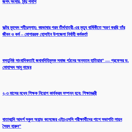
জগৎ সংসার- বিন্দু পলাশ
ডক্টর মুহম্মদ শহীদুল্লাহ: বহুভাষার পরম তীর্থযাত্রী-এর মৃত্যু বার্ষিকীতে স্মরণ করছি তাঁর
জীবন ও কর্ম – মোশাররফ হোসাইন উপজেলা নির্বাহী কর্মকর্তা
বস্তুনিষ্ঠ সাংবাদিকতাই জবাবদিহিমূলক সমাজ গঠনের অন্যতম হাতিয়ার” — প্রফেসর ড.
মোহাম্মদ আবু নাছের
২-৩ মাসের মধ্যে শিক্ষক নিয়োগ কার্যক্রম সম্পন্ন হবে: শিক্ষামন্ত্রী
বাতাকান্দি আদর্শ স্কুল অ্যান্ড কলেজের এইচএসসি পরীক্ষার্থীদের পাশে সভাপতি লায়ন
সৈয়দ হারুন”