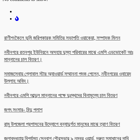
রাণীশংকৈলে ভূমি জরিপকারক সমিতির সভাপতি ওয়াকেয়া, সম্পাদক মিলন
নবীনগরে রতনপুর ইউনিয়নে অসহায় দুস্ত পরিবারের মাঝে এমপি এডভোকেট আঃ
মান্নানের চাল বিতরণ।
সমাজসেবায় গ্লোবাল স্টার অ্যাওয়ার্ড সম্মাননা পদক পেলেন, নবীনগরের ওবায়েদ
উল্লাহ অবিদ।
নবীনগরে এমপি আব্দুল মান্নানের পক্ষে দুঃস্থদের বিনামূল্যে চাল বিতরণ
জগৎ সংসার- বিন্দু পলাশ
রামু উপজেলা প্রশাসনের উদ্যোগে বন্যাদুর্গত মানুষের মাঝে ত্রাণ বিতরণ
জলাবদ্ধতায় বিপর্যস্ত সেনবাগ পৌরসভার ৯ নম্বর ওয়ার্ড, দ্রুত সমাধানের দাবি