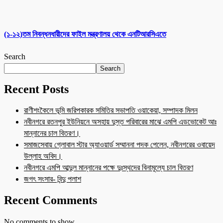
(১-১২)তম নিবন্ধনধারীদের ফাইল মন্ত্রণালয় থেকে এনটিআরসিএতে
Search
Search
Recent Posts
রাণীশংকৈলে ভূমি জরিপকারক সমিতির সভাপতি ওয়াকেয়া, সম্পাদক মিলন
নবীনগরে রতনপুর ইউনিয়নে অসহায় দুস্ত পরিবারের মাঝে এমপি এডভোকেট আঃ
মান্নানের চাল বিতরণ।
সমাজসেবায় গ্লোবাল স্টার অ্যাওয়ার্ড সম্মাননা পদক পেলেন, নবীনগরের ওবায়েদ
উল্লাহ অবিদ।
নবীনগরে এমপি আব্দুল মান্নানের পক্ষে দুঃস্থদের বিনামূল্যে চাল বিতরণ
জগৎ সংসার- বিন্দু পলাশ
Recent Comments
No comments to show.