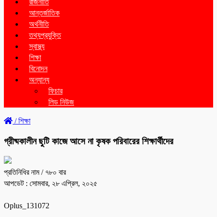
রাজনীতি
আন্তর্জাতিক
অর্থনীতি
তথ্যপ্রযুক্তি
স্বাস্থ্য
শিক্ষা
বিনোদন
অন্যান্য
ফিচার
লিড নিউজ
/
শিক্ষা
গ্রীষ্মকালীন ছুটি কাজে আসে না কৃষক পরিবারের শিক্ষার্থীদের
প্রতিনিধির নাম
/ ৭৮০ বার
আপডেট : সোমবার, ২৮ এপ্রিল, ২০২৫
Oplus_131072