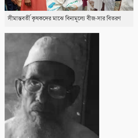
সীমান্তবর্তী কৃষকদের মাঝে বিনামূল্যে বীজ-সার বিতরণ