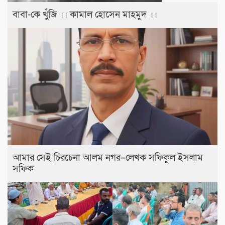
বাবা-কে খুঁজি ।। কামাল হোসেন মাহমুদ ।।
আমার সেই চিরচেনা আলম নগর–লেখক সফিকুল ইসলাম
সফিক