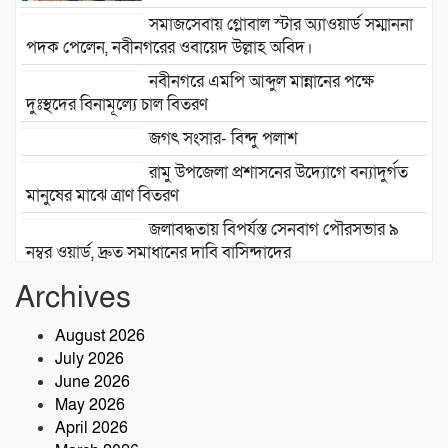
সমাজসেবায় গ্লোবাল স্টার অ্যাওয়ার্ড সম্মাননা
পদক পেলেন, নবীনগরের ওবায়েদ উল্লাহ অবিদ।
নবীনগরে এমপি আব্দুল মান্নানের পক্ষে
দুঃস্থদের বিনামূল্যে চাল বিতরণ
জগৎ সংসার- বিন্দু পলাশ
রামু উপজেলা প্রশাসনের উদ্যোগে বন্যাদুর্গত
মানুষের মাঝে ত্রাণ বিতরণ
জলাবদ্ধতায় বিপর্যস্ত সেনবাগ পৌরসভার ৯
নম্বর ওয়ার্ড, দ্রুত সমাধানের দাবি বাসিন্দাদের
সেনবাগে আইন-শৃঙ্খলা উন্নয়নে সক্রিয় পুলিশ,
Archives
নেতৃত্বে ওসি আবদুর রহিম
August 2026
July 2026
২৮তম বর্ষে পদার্পণ উপলক্ষে শ্রীশ্রী লোকনাথ
June 2026
ধামে ১৫ দিনব্যাপী তারকব্রহ্ম মহানাম
May 2026
যজ্ঞানুষ্ঠান ও নামযজ্ঞ মহোৎসব
April 2026
সড়ক দুর্ঘটনায় আরেক প্রাণহানি, কবিরহাটে