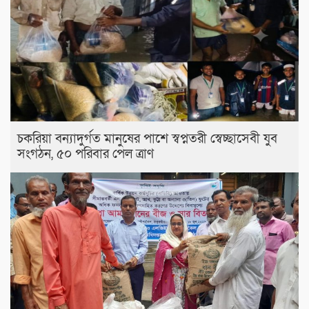
চকরিয়া বন্যাদুর্গত মানুষের পাশে স্বপ্নতরী স্বেচ্ছাসেবী যুব
সংগঠন, ৫০ পরিবার পেল ত্রাণ