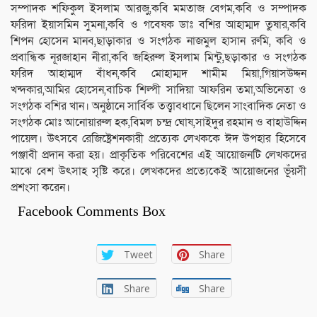
সম্পাদক শফিকুল ইসলাম আরজু,কবি মমতাজ বেগম,কবি ও সম্পাদক
ফরিদা ইয়াসমিন সুমনা,কবি ও গবেষক ডাঃ বশির আহাম্মদ তুষার,কবি
শিপন হোসেন মানব,ছাড়াকার ও সংগঠক নাজমুল হাসান রুমি, কবি ও
প্রবান্ধিক নূরজাহান নীরা,কবি জহিরুল ইসলাম মিন্টু,ছড়াকার ও সংগঠক
ফরিদ আহাম্মদ বাঁধন,কবি মোহাম্মদ শামীম মিয়া,গিয়াসউদ্দন
খন্দকার,আমির হোসেন,বাচিক শিল্পী সাদিয়া আফরিন তমা,অভিনেতা ও
সংগঠক বশির খান। অনুষ্ঠানে সার্বিক তত্ত্বাবধানে ছিলেন সাংবাদিক নেতা ও
সংগঠক মোঃ আনোয়ারুল হক,বিমল চন্দ্র ঘোষ,সাইদুর রহমান ও বাহাউদ্দিন
পায়েল। উৎসবে রেজিষ্ট্রেশনকারী প্রত্যেক লেখককে ঈদ উপহার হিসেবে
পঞ্জাবী প্রদান করা হয়। প্রাকৃতিক পরিবেশের এই আয়োজনটি লেখকদের
মাঝে বেশ উৎসাহ সৃষ্টি করে। লেখকদের প্রত্যেকেই আয়োজনের ভূঁয়সী
প্রশংসা করেন।
Facebook Comments Box
Tweet
Share
Share
Share