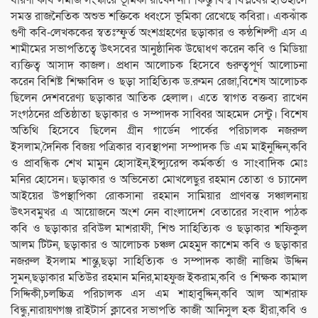
সমস্ত রাজনৈতিক অশুভ শক্তিকে ধ্বংসে ভূমিকা রেখেছে কবিরা। একঝাঁক
গুণী কবি-লেখককের স্বতঃস্ফুর্ত অংশগ্রহণের ছড়াকার ও কন্ঠশিল্পী এস এ
শামীমের সভাপতিত্বে উৎসবের আনুষ্ঠানিক উদ্বোধণ করেন কবি ও মিডিয়া
ব্যক্তিত্ব আসাদ কাজল। প্রধান আলোচক হিসেবে গুরুত্বপূর্ণ আলোচনা
করেন বিশিষ্ট শিক্ষাবিদ ও ছড়া সাহিত্যিক ড.রুমন রেজা,বিশেষ আলোচক
ছিলেন দেশবরেণ্য ছড়াকার আতিক হেলাল। এতে স্বাগত বক্তব্য রাখেন
সংগঠনের প্রতিষ্ঠাতা ছড়াকার ও সম্পাদক সাব্বির আহমেদ সেন্টু। বিশেষ
অতিথি হিসেবে ছিলেন গ্রীন গার্ডেন পার্কের পরিচালক নজরুল
ইসলাম,দৈনিক বিজয় পত্রিকার ব্যবস্থাপনা সম্পাদক ডি এম মাইনুদ্দিন,কবি
ও প্রাবন্ধিক শেখ মামুন হোসাইন,ইন্স্যুরেন্স কর্মকর্তা ও সাংবাদিক মোঃ
মনির হোসেন। ছড়াকার ও অভিনেতা মোখলেছুর রহমান তোতা ও চ্যানেল
আইয়ের উপস্থাপিকা রোকসানা রহমান সামিয়ার প্রাণবন্ত সঞ্চালনায়
উৎসবমুখর এ আয়োজনে অংশ নেন বাংলাদেশ বেতারের সংবাদ পাঠক
কবি ও ছড়াকার রবিউল মাশরাফী, শিশু সাহিত্যিক ও ছড়াকার শফিকুল
আলম টিটন, ছড়াকার ও আলোচক চঞ্চল মেহমুদ কাশেম কবি ও ছড়াকার
নজরুল ইসলাম শান্তু,ছড়া সাহিত্যিক ও সম্পাদক কাজী নাজিম উদ্দিন
সুমন,ছড়াকার মতিউর রহমান মনির,মাহফুজ ইকরাম,কবি ও শিক্ষক কামাল
সিদ্দিকী,চলচ্চিত্র পরিচালক এস এম শাহাবুদ্দিন,কবি আল আশরাফ
বিন্ধু,নারায়ণগঞ্জ রাইটার্স ক্লাবের সভাপতি কাজী আনিসুল হক হীরা,কবি ও