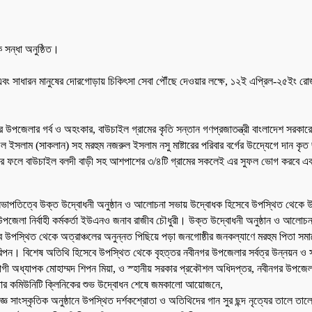
 সন্ধা অনুষ্ঠিত।
 এবং সাধারন মানুষের দোরগোড়ায় চিকিৎসা সেবা পৌঁছে দেওয়ার লক্ষে, ১২ই এপ্রিল-২৫ইং র
নবীনগর উপজেলার গর্ব ও অহংকার, বাউচাইল গ্রামের কৃতি সন্তান গণপ্রজাতন্ত্রী বাংলাদেশ সর
ল ইসলাম (সাকলান) সহ মরহুম নজরুল ইসলাম নসু মাষ্টারের পরিবার বর্গের উদ্যেেগে দান কৃত জ
ার ফলে বাউচাইল বলদী বাড়ী সহ আশপাশের ৩/৪টি গ্রামের সকলেই এর সুফল ভোগ করবে এবং স্বা
র সভাপতিত্বে উক্ত উদ্বোধনী অনুষ্ঠান ও আলোচনা সভায় উদ্বোধক হিসেবে উপস্থিত থেকে 
পজেলা নির্বাহী কর্মকর্তা ইউএনও জনাব রাজীব চৌধুরী। উক্ত উদ্বোধনী অনুষ্ঠান ও আলোচনা
বে উপস্থিত থেকে অত্রাঞ্চলের অনুন্নত পিছিয়ে পড়া জনগোষ্ঠীর জনকল্যাণে মরহুম পিতা সমাজ
 রিপন। বিশেষ অতিথি হিসেবে উপস্থিত থেকে বৃহত্তর নবীনগর উপজেলার সর্বত্র উন্নয়ন ও সম
যোগী অধ্যাপক মোহাম্মদ শিপন মিয়া, ও স্হানীয় সরকার প্রকৌশল অধিদপ্তর, নবীনগর উপজেলার 
ষ্টার কমিউনিটি ক্লিনিকের শুভ উদ্বোধন শেষে জমকালো আয়োজনে,
 সাংস্কৃতিক অনুষ্ঠানে উপস্থিত দর্শকশ্রোতা ও অতিথিদের গান সুর ছন্দ নৃত্যের তালে তালে ম