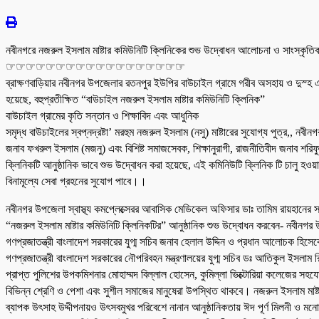
নবীনগরে নজরুল ইসলাম মাষ্টার কমিউনিটি ক্লিনিকের শুভ উদ্বোধন আলোচনা ও সাংস্কৃতিক
☞☞☞☞☞☞☞☞☞☞☞☞☞☞☞☞☞☞
ব্রাক্ষণবাড়িয়ার নবীনগর উপজেলার রতনপুর ইউপির বাউচাইল গ্রামে গরীব অসহায় ও দুস্হ
হয়েছে, বহুপ্রতীক্ষিত “বাউচাইল নজরুল ইসলাম মাষ্টার কমিউনিটি ক্লিনিক”
বাউচাইল গ্রামের কৃতি সন্তান ও শিক্ষাবিদ এবং আধুনিক
সমৃদ্ধ বাউচাইলের স্বপ্নদ্রষ্টা’ মরহুম নজরুল ইসলাম (নসু) মাষ্টারের সুযোগ্য পুত্র,, 
জনাব ফখরুল ইসলাম (মজনু) এবং বিশিষ্ট সমাজসেবক, শিক্ষানুরাগী, রাজনীতিবীদ জনাব শরিফু
ক্লিনিকটি আনুষ্ঠানিক ভাবে শুভ উদ্বোধন করা হয়েছে, এই কমিনিউটি ক্লিনিক টি চালু হওয়
বিনামূল্যে সেবা গ্রহনের সুযোগ পাবে।।
নবীনগর উপজেলা স্বাস্থ্য কমপ্লেক্সেরর আবাসিক মেডিকেল অফিসার ডাঃ তামিম রায়হানে
“নজরুল ইসলাম মাষ্টার কমিউনিটি ক্লিনিকটির” আনুষ্ঠানিক শুভ উদ্বোধন করবেন- নবীনগর উ
গণপ্রজাতন্ত্রী বাংলাদেশ সরকারের যুগ্ম সচিব জনাব হেলাল উদ্দিন ও প্রধান আলোচক হিসে
গণপ্রজাতন্ত্রী বাংলাদেশ সরকারের নৌপরিবহন মন্ত্রণালয়ের যুগ্ম সচিব ডঃ আতিকুল ইসলাম
প্রাপ্ত পুলিশের উপকমিশনার মোহাম্মদ বিল্লাল হোসেন, কুমিল্লা ভিক্টোরিয়া কলেজের সহ
বিভিন্ন শ্রেণি ও পেশা এবং সুশীল সমাজের মানুষেরা উপস্থিত থাকবে। নজরুল ইসলাম মা
ব্যাপক উৎসাহ উদ্দীপনায়ও উৎসবমুখর পরিবেশে নানান আনুষ্ঠানিকতায় ঈদ পূর্ণ মিলনী ও মনোজ্ঞ