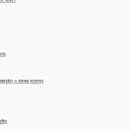
্লাহ অবিদ।
াদের
জ্ঞানুষ্ঠান ও নামযজ্ঞ মহোৎসব
ষ্ঠিত