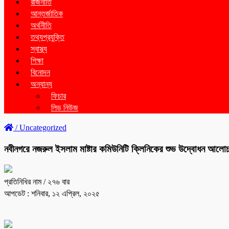
রাজনীতি
আন্তর্জাতিক
অর্থনীতি
তথ্যপ্রযুক্তি
স্বাস্থ্য
শিক্ষা
বিনোদন
অন্যান্য
ফিচার
লিড নিউজ
/
Uncategorized
নবীনগরে নজরুল ইসলাম মাষ্টার কমিউনিটি ক্লিনিকের শুভ উদ্বোধন আলোচনা
প্রতিনিধির নাম
/ ২৭৬ বার
আপডেট : শনিবার, ১২ এপ্রিল, ২০২৫