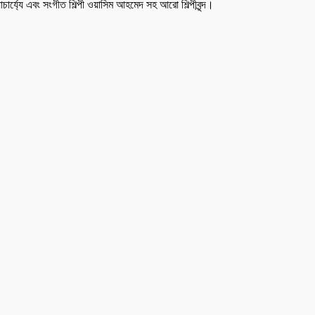
াচার্য্যে এবং সংগীত শিল্পী ওয়াসিম আহমেদ সহ আরো শিল্পীবৃন্দ।