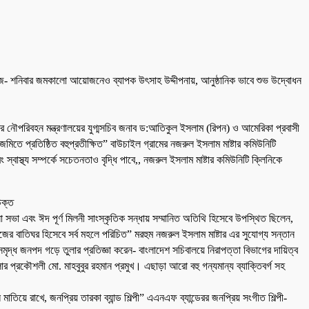
োজ- শনিবার জমকালো আয়োজনেও ব্যাপক উৎসাহ উদ্দীপনায়, আনুষ্ঠানিক ভাবে শুভ উদ্বোধন
কারের নৌপরিবহন মন্ত্রণালয়ের যুগ্মসচিব জনাব ড:আতিকুল ইসলাম (রিপন) ও আমেরিকা প্রবাসী
মিতে প্রতিষ্ঠিত বহুপ্রতীক্ষিত” বাউচাইল গ্রামের নজরুল ইসলাম মাষ্টার কমিউনিটি
স্থ্য সম্পর্কে সচেতনতাও বৃদ্ধি পাবে,, নজরুল ইসলাম মাষ্টার কমিউনিটি ক্লিনিকে
উক্ত
 সভা এবং ঈদ পূর্ণ মিলনী সাংস্কৃতিক সন্ধায় সম্মানিত অতিথি হিসেবে উপস্থিত ছিলেন,
ের বাতিঘর হিসেবে সর্ব মহলে পরিচিত” মরহুম নজরুল ইসলাম মাষ্টার এর সুযোগ্য সন্তান
ৃদ্ধ জনপদ গড়ে তুলার প্রতিজ্ঞা করেন- বাংলাদেশ সচিবালয়ে নিরাপত্তা বিভাগের দায়িত্ব
প্রকৌশলী মো. মাহবুবুর রহমান প্রমুখ। এছাড়া আরো বহু গন্যমান্য ব্যাক্তিবর্গ সহ
াতিয়ে রাখে, জনপ্রিয় তারকা ব্যান্ড শিল্পী” এএনএফ ব্যান্ডেরর জনপ্রিয় সংগীত শিল্পী-