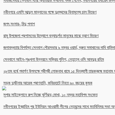
সমাজসেবায় গ্লোবাল স্টার অ্যাওয়ার্ড সম্মাননা পদক পেলেন, নবীনগরের ওবায়েদ উল
নবীনগরে এমপি আব্দুল মান্নানের পক্ষে দুঃস্থদের বিনামূল্যে চাল বিতরণ
জগৎ সংসার- বিন্দু পলাশ
রামু উপজেলা প্রশাসনের উদ্যোগে বন্যাদুর্গত মানুষের মাঝে ত্রাণ বিতরণ
জলাবদ্ধতায় বিপর্যস্ত সেনবাগ পৌরসভার ৯ নম্বর ওয়ার্ড, দ্রুত সমাধানের দাবি বাসিন্দ
সেনবাগে আইন-শৃঙ্খলা উন্নয়নে সক্রিয় পুলিশ, নেতৃত্বে ওসি আবদুর রহিম
২৮তম বর্ষে পদার্পণ উপলক্ষে শ্রীশ্রী লোকনাথ ধামে ১৫ দিনব্যাপী তারকব্রহ্ম মহানাম য
সড়ক দুর্ঘটনায় আরেক প্রাণহানি, কবিরহাটে নিহত ৬০ বছরের কৃষক
সুপার সাইক্লোনে রুপ নিচ্ছে ঘূর্ণিঝড় মোখা, ১০ নম্বর মহাবিপদ সংকেত
নবীনগরের ইব্রাহিম পুর ইউনিয়ন আওয়ামী লীগের নেতৃবৃন্দের সাথে মতবিনিময় সভা অনু