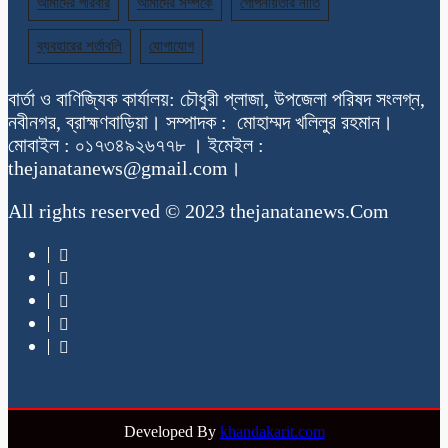
আমাদের পরিবার
আমাদের সম্পর্কে
গোপনীয়তার নীতি
ব্যবহারের শর্তাবলি
যোগাযোগ
বার্তা ও বাণিজ্যিক কার্যালয়: চৌধুরী প্লাজা, উপজেলা পরিষদ সংলগ্ন,
নবীনগর, ব্রাহ্মণবাড়িয়া। সম্পাদক : মোহাম্মদ খলিলুর রহমান।
মোবাইল : ০১৭৩৪৯২৬৭৭৮ । ইমেইল :
thejanatanews@gmail.com।
All rights reserved © 2023 thejanatanews.Com
Developed By
khandakarit.com