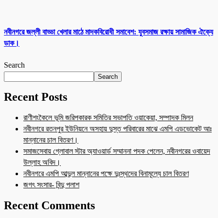
নবীনগরে জল্লী বাড্ডা খেলার মাঠে মাদকবিরোধী সমাবেশ: যুবসমাজ রক্ষায় সামাজিক ঐক্যে
ডাক।
Search
Search
Recent Posts
রাণীশংকৈলে ভূমি জরিপকারক সমিতির সভাপতি ওয়াকেয়া, সম্পাদক মিলন
নবীনগরে রতনপুর ইউনিয়নে অসহায় দুস্ত পরিবারের মাঝে এমপি এডভোকেট আঃ
মান্নানের চাল বিতরণ।
সমাজসেবায় গ্লোবাল স্টার অ্যাওয়ার্ড সম্মাননা পদক পেলেন, নবীনগরের ওবায়েদ
উল্লাহ অবিদ।
নবীনগরে এমপি আব্দুল মান্নানের পক্ষে দুঃস্থদের বিনামূল্যে চাল বিতরণ
জগৎ সংসার- বিন্দু পলাশ
Recent Comments