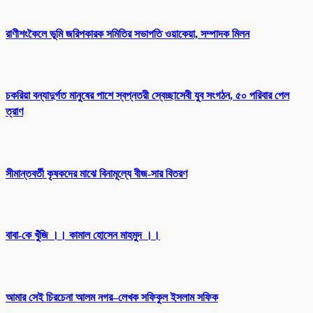
রাণীশংকৈলে ভূমি জরিপকারক সমিতির সভাপতি ওয়াকেয়া, সম্পাদক মিলন
চকরিয়া বন্যাদুর্গত মানুষের পাশে স্বপ্নতরী স্বেচ্ছাসেবী যুব সংগঠন, ৫০ পরিবার পেল
ত্রাণ
সীমান্তবর্তী কৃষকদের মাঝে বিনামূল্যে বীজ-সার বিতরণ
বাবা-কে খুঁজি ।। কামাল হোসেন মাহমুদ ।।
আমার সেই চিরচেনা আলম নগর–লেখক সফিকুল ইসলাম সফিক