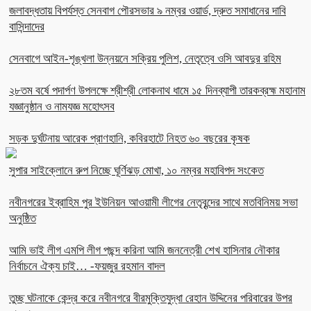
জলাবদ্ধতায় বিপর্যস্ত সেনবাগ পৌরসভার ৯ নম্বর ওয়ার্ড, দ্রুত সমাধানের দাবি
বাসিন্দাদের
সেনবাগে আইন-শৃঙ্খলা উন্নয়নে সক্রিয় পুলিশ, নেতৃত্বে ওসি আবদুর রহিম
২৮তম বর্ষে পদার্পণ উপলক্ষে শ্রীশ্রী লোকনাথ ধামে ১৫ দিনব্যাপী তারকব্রহ্ম মহানাম
যজ্ঞানুষ্ঠান ও নামযজ্ঞ মহোৎসব
সড়ক দুর্ঘটনায় আরেক প্রাণহানি, কবিরহাটে নিহত ৬০ বছরের কৃষক
সুপার সাইক্লোনে রুপ নিচ্ছে ঘূর্ণিঝড় মোখা, ১০ নম্বর মহাবিপদ সংকেত
নবীনগরের ইব্রাহিম পুর ইউনিয়ন আওয়ামী লীগের নেতৃবৃন্দের সাথে মতবিনিময় সভা
অনুষ্ঠিত
আমি ভাই লীগ এমপি লীগ পছন্দ করিনা আমি জননেত্রী শেখ হাসিনার নৌকার
নির্বাচনে ঐক্য চাই… -ফয়জুর রহমান বাদল
তুচ্ছ ঘটনাকে কেন্দ্র করে নবীনগরে বীরমুক্তিযুদ্ধা রেহান উদ্দিনের পরিবারের উপর