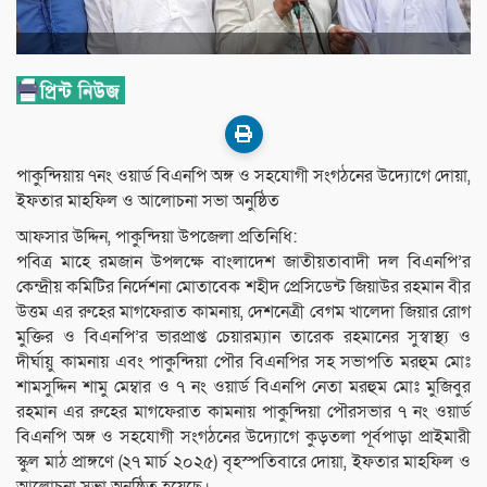
পাকুন্দিয়ায় ৭নং ওয়ার্ড বিএনপি অঙ্গ ও সহযোগী সংগঠনের উদ্যোগে দোয়া,
ইফতার মাহফিল ও আলোচনা সভা অনুষ্ঠিত
আফসার উদ্দিন, পাকুন্দিয়া উপজেলা প্রতিনিধি:
পবিত্র মাহে রমজান উপলক্ষে বাংলাদেশ জাতীয়তাবাদী দল বিএনপি’র
কেন্দ্রীয় কমিটির নির্দেশনা মোতাবেক শহীদ প্রেসিডেন্ট জিয়াউর রহমান বীর
উত্তম এর রুহের মাগফেরাত কামনায়, দেশনেত্রী বেগম খালেদা জিয়ার রোগ
মুক্তির ও বিএনপি’র ভারপ্রাপ্ত চেয়ারম্যান তারেক রহমানের সুস্বাস্থ্য ও
দীর্ঘায়ু কামনায় এবং পাকুন্দিয়া পৌর বিএনপির সহ সভাপতি মরহুম মোঃ
শামসুদ্দিন শামু মেম্বার ও ৭ নং ওয়ার্ড বিএনপি নেতা মরহুম মোঃ মুজিবুর
রহমান এর রুহের মাগফেরাত কামনায় পাকুন্দিয়া পৌরসভার ৭ নং ওয়ার্ড
বিএনপি অঙ্গ ও সহযোগী সংগঠনের উদ্যোগে কুড়তলা পূর্বপাড়া প্রাইমারী
স্কুল মাঠ প্রাঙ্গণে (২৭ মার্চ ২০২৫) বৃহস্পতিবারে দোয়া, ইফতার মাহফিল ও
আলোচনা সভা অনুষ্ঠিত হয়েছে।