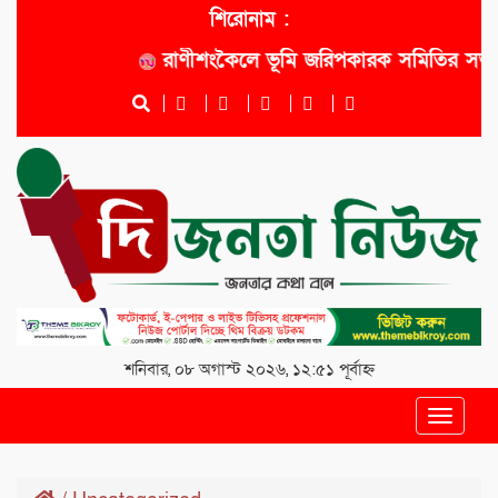
শিরোনাম :
রাণীশংকৈলে ভূমি জরিপকারক সমিতির সভাপতি
শনিবার, ০৮ অগাস্ট ২০২৬, ১২:৫১ পূর্বাহ্ন
Toggle
navigat