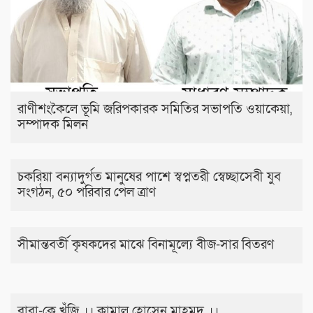
রাণীশংকৈলে ভূমি জরিপকারক সমিতির সভাপতি ওয়াকেয়া,
সম্পাদক মিলন
চকরিয়া বন্যাদুর্গত মানুষের পাশে স্বপ্নতরী স্বেচ্ছাসেবী যুব
সংগঠন, ৫০ পরিবার পেল ত্রাণ
সীমান্তবর্তী কৃষকদের মাঝে বিনামূল্যে বীজ-সার বিতরণ
বাবা-কে খুঁজি ।। কামাল হোসেন মাহমুদ ।।