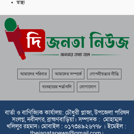
স্বাস্থ্য
আমাদের পরিবার
আমাদের সম্পর্কে
গোপনীয়তার নীতি
ব্যবহারের শর্তাবলি
যোগাযোগ
বার্তা ও বাণিজ্যিক কার্যালয়: চৌধুরী প্লাজা, উপজেলা পরিষদ
সংলগ্ন, নবীনগর, ব্রাহ্মণবাড়িয়া। সম্পাদক : মোহাম্মদ
খলিলুর রহমান। মোবাইল : ০১৭৩৪৯২৬৭৭৮ । ইমেইল :
thejanatanews@gmail.com।