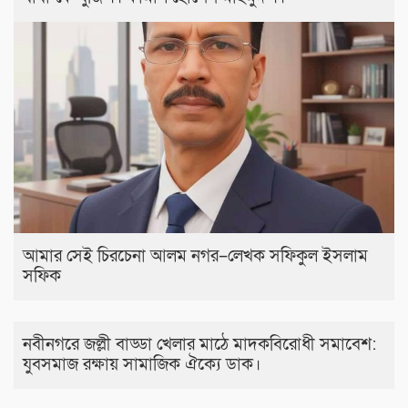
আমার সেই চিরচেনা আলম নগর–লেখক সফিকুল ইসলাম
সফিক
নবীনগরে জল্লী বাড্ডা খেলার মাঠে মাদকবিরোধী সমাবেশ:
যুবসমাজ রক্ষায় সামাজিক ঐক্যে ডাক।