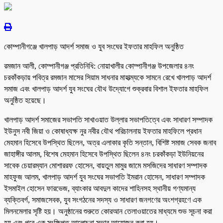
কোম্পানীগঞ্জে খালপাড় আদর্শ সমাজ ও যুব সংঘের ইফতার মাহফিল অনুষ্ঠিত
রমজান আলী, কোম্পানীগঞ্জ প্রতিনিধি: নোয়াখালীর কোম্পানীগঞ্জ উপজেলার ৪নং
চরকাঁকড়ায় পবিত্র রমজান মাসের সিয়াম সাধনার মাহাত্ম্যকে সামনে রেখে খালপাড় আদর্শ
সমাজ এবং খালপাড় আদর্শ যুব সংঘের যৌথ উদ্যোগে শুক্রবার বিশাল ইফতার মাহফিল
অনুষ্ঠিত হয়েছে।
খালপাড় আদর্শ সমাজের সভাপতি সাখাওয়াত উল্লার সভাপতিত্বে এবং সাধারণ সম্পাদক
ইউনুস নবী জিয়া ও কোষাধ্যক্ষ নুর নবীর যৌথ পরিচালনায় ইফতার মাহফিলে প্রধান
মেহমান হিসেবে উপস্থিত ছিলেন, অত্র এলাকার কৃতি সন্তান, বিশিষ্ট সমাজ সেবক জনাব
জাহাঙ্গীর আলম, বিশেষ মেহমান হিসেবে উপস্থিত ছিলেন ৪নং চরকাঁকড়া ইউনিয়নের
সাবেক চেয়ারম্যান মোশাররফ হোসেন, বায়তুল মামুর জামে মসজিদের সাধারণ সম্পাদক
মাহফুজ আলম, খালপাড় আদর্শ যুব সংঘের সভাপতি ইমরান হোসেন, সাধারণ সম্পাদক
ইসমাইল হোসেন ফারভেজ, ব্যাংকার আবদুল কাদের শাহিনসহ স্থানীয় গণ্যমান্য
ব্যক্তিবর্গ, সমাজসেবক, যুব সংগঠনের সদস্য ও সাধারণ জনগণের অংশগ্রহণে এক
মিলনমেলার সৃষ্টি হয়। অনুষ্ঠানের শুরুতে কোরআন তেলাওয়াতের মাধ্যমে শুভ সূচনা করা
হয় এবং পরে এক সংক্ষিপ্ত আলোচনা সভার আয়োজন করা হয়।