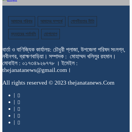
আমাদের পরিবার
আমাদের সম্পর্কে
গোপনীয়তার নীতি
ব্যবহারের শর্তাবলি
যোগাযোগ
বার্তা ও বাণিজ্যিক কার্যালয়: চৌধুরী প্লাজা, উপজেলা পরিষদ সংলগ্ন,
নবীনগর, ব্রাহ্মণবাড়িয়া। সম্পাদক : মোহাম্মদ খলিলুর রহমান।
মোবাইল : ০১৭৩৪৯২৬৭৭৮ । ইমেইল :
thejanatanews@gmail.com।
All rights reserved © 2023 thejanatanews.Com