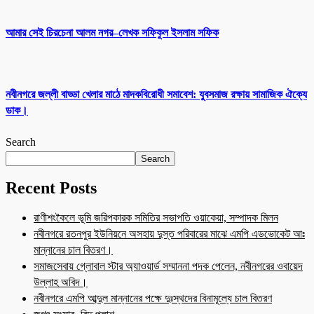
আমার সেই চিরচেনা আলম নগর–লেখক সফিকুল ইসলাম সফিক
নবীনগরে জল্লী বাড্ডা খেলার মাঠে মাদকবিরোধী সমাবেশ: যুবসমাজ রক্ষায় সামাজিক ঐক্যে
ডাক।
Search
Search
Recent Posts
রাণীশংকৈলে ভূমি জরিপকারক সমিতির সভাপতি ওয়াকেয়া, সম্পাদক মিলন
নবীনগরে রতনপুর ইউনিয়নে অসহায় দুস্ত পরিবারের মাঝে এমপি এডভোকেট আঃ
মান্নানের চাল বিতরণ।
সমাজসেবায় গ্লোবাল স্টার অ্যাওয়ার্ড সম্মাননা পদক পেলেন, নবীনগরের ওবায়েদ
উল্লাহ অবিদ।
নবীনগরে এমপি আব্দুল মান্নানের পক্ষে দুঃস্থদের বিনামূল্যে চাল বিতরণ