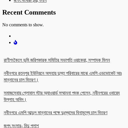
জগৎ সংসার- বিন্দু পলাশ
Recent Comments
No comments to show.
রাণীশংকৈলে ভূমি জরিপকারক সমিতির সভাপতি ওয়াকেয়া, সম্পাদক মিলন
নবীনগরে রতনপুর ইউনিয়নে অসহায় দুস্ত পরিবারের মাঝে এমপি এডভোকেট আঃ
মান্নানের চাল বিতরণ।
সমাজসেবায় গ্লোবাল স্টার অ্যাওয়ার্ড সম্মাননা পদক পেলেন, নবীনগরের ওবায়েদ
উল্লাহ অবিদ।
নবীনগরে এমপি আব্দুল মান্নানের পক্ষে দুঃস্থদের বিনামূল্যে চাল বিতরণ
জগৎ সংসার- বিন্দু পলাশ