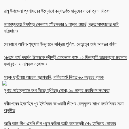
রামু উপজেলা প্রশাসনের উদ্যোগে বন্যাদুর্গত মানুষের মাঝে ত্রাণ বিতরণ
জলাবদ্ধতায় বিপর্যস্ত সেনবাগ পৌরসভার ৯ নম্বর ওয়ার্ড, দ্রুত সমাধানের দাবি
বাসিন্দাদের
সেনবাগে আইন-শৃঙ্খলা উন্নয়নে সক্রিয় পুলিশ, নেতৃত্বে ওসি আবদুর রহিম
২৮তম বর্ষে পদার্পণ উপলক্ষে শ্রীশ্রী লোকনাথ ধামে ১৫ দিনব্যাপী তারকব্রহ্ম মহানাম
যজ্ঞানুষ্ঠান ও নামযজ্ঞ মহোৎসব
সড়ক দুর্ঘটনায় আরেক প্রাণহানি, কবিরহাটে নিহত ৬০ বছরের কৃষক
সুপার সাইক্লোনে রুপ নিচ্ছে ঘূর্ণিঝড় মোখা, ১০ নম্বর মহাবিপদ সংকেত
নবীনগরের ইব্রাহিম পুর ইউনিয়ন আওয়ামী লীগের নেতৃবৃন্দের সাথে মতবিনিময় সভা
অনুষ্ঠিত
আমি ভাই লীগ এমপি লীগ পছন্দ করিনা আমি জননেত্রী শেখ হাসিনার নৌকার