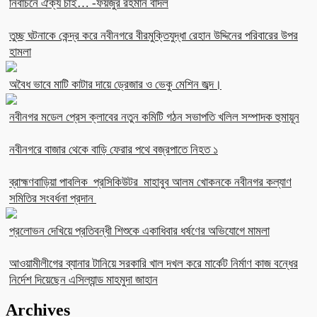
নির্বাচনে ঐক্য চাই… -ফয়জুর রহমান বাদল
তুচ্ছ ঘটনাকে কেন্দ্র করে নবীনগরে বীরমুক্তিযুদ্ধা রেহান উদ্দিনের পরিবারের উপর
হামলা
অবৈধ ভাবে মাটি কাটার দায়ে ড্রেজার ও ভেকু মেশিন জব্দ।
নবীনগর মডেল প্রেস ক্লাবের নতুন কমিটি গঠন সভাপতি খলিল সম্পাদক হুমায়ূন
নবীনগরে বাজার থেকে বাড়ি ফেরার পথে বজ্রপাতে নিহত ১
ব্রাহ্মণবাড়িয়া পাবলিক প্রসিকিউটর মাহাবুব আলম খোকনকে নবীনগর কল্যাণ
সমিতির সংবর্ধনা প্রদান
প্রলোভন দেখিয়ে প্রতিবন্ধী শিশুকে একাধিবার ধর্ষণের অভিযোগে মামলা
আওয়ামীলীগের ব্যানার টানিয়ে সরকারি খাল দখল করে মার্কেট নির্মাণ কাজ বন্ধের
নির্দেশ দিয়েছেন এসিল্যান্ড মাহমুদা জাহান
Archives