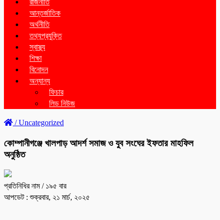
রাজনীতি
আন্তর্জাতিক
অর্থনীতি
তথ্যপ্রযুক্তি
স্বাস্থ্য
শিক্ষা
বিনোদন
অন্যান্য
ফিচার
লিড নিউজ
/
Uncategorized
কোম্পানীগঞ্জে খালপাড় আদর্শ সমাজ ও যুব সংঘের ইফতার মাহফিল
অনুষ্ঠিত
প্রতিনিধির নাম
/ ১৯৫ বার
আপডেট : শুক্রবার, ২১ মার্চ, ২০২৫