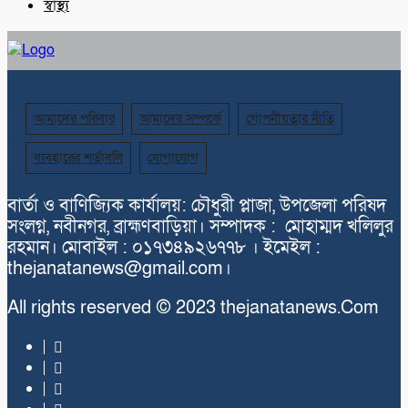
স্বাস্থ্য
আমাদের পরিবার
আমাদের সম্পর্কে
গোপনীয়তার নীতি
ব্যবহারের শর্তাবলি
যোগাযোগ
বার্তা ও বাণিজ্যিক কার্যালয়: চৌধুরী প্লাজা, উপজেলা পরিষদ
সংলগ্ন, নবীনগর, ব্রাহ্মণবাড়িয়া। সম্পাদক : মোহাম্মদ খলিলুর
রহমান। মোবাইল : ০১৭৩৪৯২৬৭৭৮ । ইমেইল :
thejanatanews@gmail.com।
All rights reserved © 2023 thejanatanews.Com