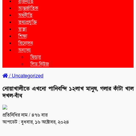
রাজনীতি
আন্তর্জাতিক
অর্থনীতি
তথ্যপ্রযুক্তি
স্বাস্থ্য
শিক্ষা
বিনোদন
অন্যান্য
ফিচার
লিড নিউজ
/
Uncategorized
নোয়াখালীতে এখনো পানিবন্দি ১২লাখ মানুষ, গলার কাঁটা খাল
দখল-বাঁধ
প্রতিনিধির নাম
/ ৪৭৬ বার
আপডেট : বুধবার, ১৬ অক্টোবর, ২০২৪