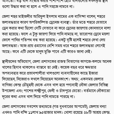
আসতো। বড় খাল সংস্কার করার পাশাপাশি ছোট খালগুলোর দখলকৃত স্থান
গুলো উদ্ধার করা না হলে এ পানি সহজে নামবে না।
জেলা শহর মাইজদীর আরিফুল ইসলাম নামের এক বাসিন্দা বলেন, শহরে
জলাবদ্ধতার কারণ অপরিকল্পিত ড্রেনেজ ব্যবস্থা। তাঁর মতে শহরে যেভাবে
ড্রেন করার কথা ছিলো সেটি সেভাবে না করে ড্রেনের জায়গায় কোনভাবে নালা
করা হয়েছে। ফলে এ টুকু জায়গা দিয়ে পানি নামছে না, তারোপর ড্রেনে ময়লা
ফেলে পানির গতিপথ বন্ধ করা হয়েছে। একটু বৃষ্টি হলেই শহরে দেখা দেয়
জলাবদ্ধতা। আজ প্রায় ৩মাসের বেশি সময় ধরে শহরে জলাবদ্ধতা লেগেই
আছে। কবে এটি থেকে মানুষ মুক্তি পাবে এটি কারও জানা নেই।
স্থানীয়দের অভিযোগ, জেলা প্রশাসকের রাজস্ব বিভাগের কাগজে-কলমে অনেক
খালের হিসাব থাকলেও বাস্তবে তা নেই। কয়েক বছর ধরে ক্ষমতার
অপব্যবহার করে প্রভাবশালীরা খালগুলো ব্যবসায়ীদের কাছে ইজারা
দিয়েছেন, নিজেরাও দখলে নিয়েছেন অনেকাংশ। অথচ; একসময় জেলার
বাণিজ্য কেন্দ্র চৌমুহনী থেকে এসব খাল হয়ে পণ্যবাহী নৌকা জেলার বিভিন্ন
উপজেলা এবং পাশের লক্ষ্মীপুর, ফেনী ও চাঁদপুরে যেতো। বর্তমানে নৌকাতো
দূরের কথা এসব খাল দিয়ে পানি নামতে পারছে না।
জেলা প্রশাসকের সবশেষ তথ্যমতে (গত বুধবারের আপডেট), জেলায় বন্যা
এখনও পানি বন্দি ১১লাখ ৯৫হাজার মানুষ। খোলা রয়েছে ২৮টি আশ্রয় কেন্দ্র,