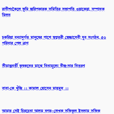
রাণীশংকৈলে ভূমি জরিপকারক সমিতির সভাপতি ওয়াকেয়া, সম্পাদক
মিলন
চকরিয়া বন্যাদুর্গত মানুষের পাশে স্বপ্নতরী স্বেচ্ছাসেবী যুব সংগঠন, ৫০
পরিবার পেল ত্রাণ
সীমান্তবর্তী কৃষকদের মাঝে বিনামূল্যে বীজ-সার বিতরণ
বাবা-কে খুঁজি ।। কামাল হোসেন মাহমুদ ।।
আমার সেই চিরচেনা আলম নগর–লেখক সফিকুল ইসলাম সফিক