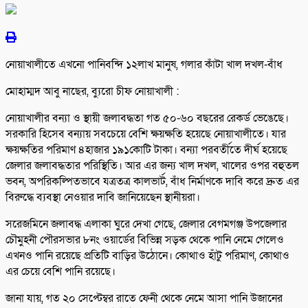
নোয়াখালীতে এখনো পানিবন্দি ১২লাখ মানুষ, গলার কাঁটা খাল দখল-বাঁধ
মোহাম্মদ আবু নাছের, ব্যুরো চীফ নোয়াখালী :
নোয়াখালীর বন্যা ও স্থায়ী জলাবদ্ধতা গত ৫০-৬০ বছরের রেকর্ড ভেঙেছে।
সরকারি হিসেব বন্যায় সবচেয়ে বেশি ক্ষয়ক্ষতি হয়েছে নোয়াখালীতে। যার
ক্ষয়ক্ষতির পরিমাণ ৪হাজার ১৯১কোটি টাকা। বন্যা পরবর্তীতে দীর্ঘ হয়েছে
জেলার জলাবদ্ধতার পরিস্থিতি। আর এর জন্য খাল দখল, খালের ওপর বহুতল
ভবন, অপরিকল্পিতভাবে যত্রতত্র কালভার্ট, বাঁধ নির্মাণকে দাবি করে দ্রুত এর
বিরুদ্ধে ব্যবস্থা নেওয়ার দাবি জানিয়েছেন স্থানীয়রা।
সরেজমিনে জলাবদ্ধ এলাকা ঘুরে দেখা গেছে, জেলার বেগমগঞ্জ উপজেলার
চৌমুহনী পৌরসভার ৮নং ওয়ার্ডের বিভিন্ন সড়ক থেকে পানি নেমে গেলেও
এখনও পানি রয়েছে প্রতিটি বাড়ির উঠোনে। কোথাও হাঁটু পরিমাণ, কোথাও
এর চেয়ে বেশি পানি রয়েছে।
জানা যায়, গত ২০ সেপ্টেম্বর রাতে ফেনী থেকে নেমে আসা পানি উজানের