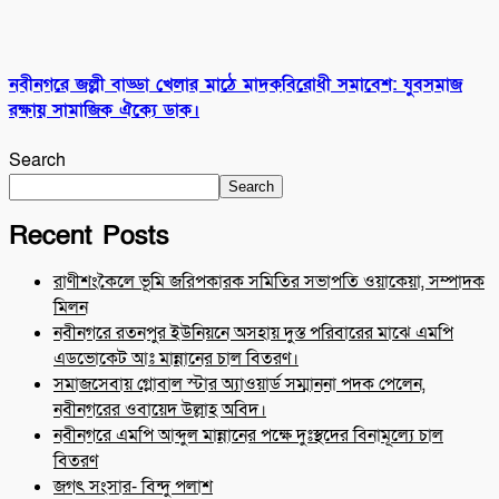
নবীনগরে জল্লী বাড্ডা খেলার মাঠে মাদকবিরোধী সমাবেশ: যুবসমাজ
রক্ষায় সামাজিক ঐক্যে ডাক।
Search
Search
Recent Posts
রাণীশংকৈলে ভূমি জরিপকারক সমিতির সভাপতি ওয়াকেয়া, সম্পাদক
মিলন
নবীনগরে রতনপুর ইউনিয়নে অসহায় দুস্ত পরিবারের মাঝে এমপি
এডভোকেট আঃ মান্নানের চাল বিতরণ।
সমাজসেবায় গ্লোবাল স্টার অ্যাওয়ার্ড সম্মাননা পদক পেলেন,
নবীনগরের ওবায়েদ উল্লাহ অবিদ।
নবীনগরে এমপি আব্দুল মান্নানের পক্ষে দুঃস্থদের বিনামূল্যে চাল
বিতরণ
জগৎ সংসার- বিন্দু পলাশ