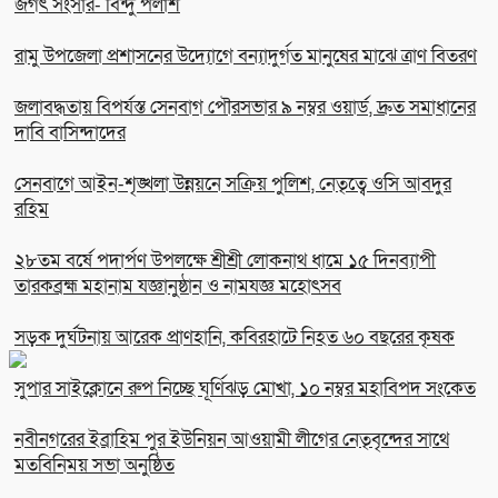
জগৎ সংসার- বিন্দু পলাশ
রামু উপজেলা প্রশাসনের উদ্যোগে বন্যাদুর্গত মানুষের মাঝে ত্রাণ বিতরণ
জলাবদ্ধতায় বিপর্যস্ত সেনবাগ পৌরসভার ৯ নম্বর ওয়ার্ড, দ্রুত সমাধানের
দাবি বাসিন্দাদের
সেনবাগে আইন-শৃঙ্খলা উন্নয়নে সক্রিয় পুলিশ, নেতৃত্বে ওসি আবদুর
রহিম
২৮তম বর্ষে পদার্পণ উপলক্ষে শ্রীশ্রী লোকনাথ ধামে ১৫ দিনব্যাপী
তারকব্রহ্ম মহানাম যজ্ঞানুষ্ঠান ও নামযজ্ঞ মহোৎসব
সড়ক দুর্ঘটনায় আরেক প্রাণহানি, কবিরহাটে নিহত ৬০ বছরের কৃষক
সুপার সাইক্লোনে রুপ নিচ্ছে ঘূর্ণিঝড় মোখা, ১০ নম্বর মহাবিপদ সংকেত
নবীনগরের ইব্রাহিম পুর ইউনিয়ন আওয়ামী লীগের নেতৃবৃন্দের সাথে
মতবিনিময় সভা অনুষ্ঠিত