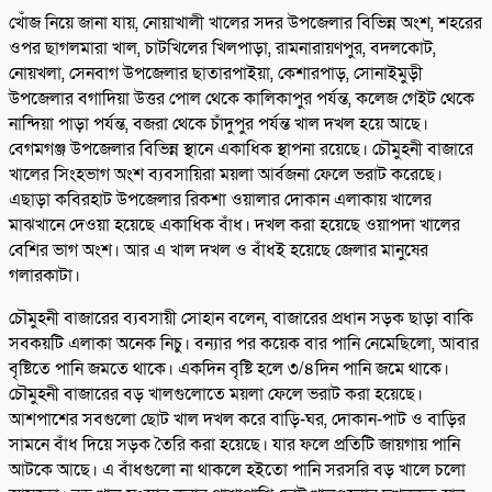
খোঁজ নিয়ে জানা যায়, নোয়াখালী খালের সদর উপজেলার বিভিন্ন অংশ, শহরের
ওপর ছাগলমারা খাল, চাটখিলের খিলপাড়া, রামনারায়ণপুর, বদলকোট,
নোয়খলা, সেনবাগ উপজেলার ছাতারপাইয়া, কেশারপাড়, সোনাইমুড়ী
উপজেলার বগাদিয়া উত্তর পোল থেকে কালিকাপুর পর্যন্ত, কলেজ গেইট থেকে
নান্দিয়া পাড়া পর্যন্ত, বজরা থেকে চাঁদুপুর পর্যন্ত খাল দখল হয়ে আছে।
বেগমগঞ্জ উপজেলার বিভিন্ন স্থানে একাধিক স্থাপনা রয়েছে। চৌমুহনী বাজারে
খালের সিংহভাগ অংশ ব্যবসায়িরা ময়লা আর্বজনা ফেলে ভরাট করেছে।
এছাড়া কবিরহাট উপজেলার রিকশা ওয়ালার দোকান এলাকায় খালের
মাঝখানে দেওয়া হয়েছে একাধিক বাঁধ। দখল করা হয়েছে ওয়াপদা খালের
বেশির ভাগ অংশ। আর এ খাল দখল ও বাঁধই হয়েছে জেলার মানুষের
গলারকাটা।
চৌমুহনী বাজারের ব্যবসায়ী সোহান বলেন, বাজারের প্রধান সড়ক ছাড়া বাকি
সবকয়টি এলাকা অনেক নিচু। বন্যার পর কয়েক বার পানি নেমেছিলো, আবার
বৃষ্টিতে পানি জমতে থাকে। একদিন বৃষ্টি হলে ৩/৪দিন পানি জমে থাকে।
চৌমুহনী বাজারের বড় খালগুলোতে ময়লা ফেলে ভরাট করা হয়েছে।
আশপাশের সবগুলো ছোট খাল দখল করে বাড়ি-ঘর, দোকান-পাট ও বাড়ির
সামনে বাঁধ দিয়ে সড়ক তৈরি করা হয়েছে। যার ফলে প্রতিটি জায়গায় পানি
আটকে আছে। এ বাঁধগুলো না থাকলে হইতো পানি সরসরি বড় খালে চলো