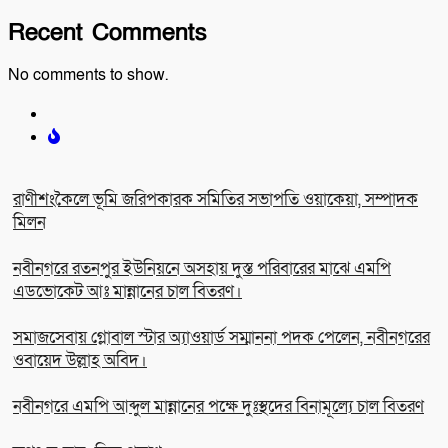
Recent Comments
No comments to show.
রাণীশংকৈলে ভূমি জরিপকারক সমিতির সভাপতি ওয়াকেয়া, সম্পাদক
মিলন
নবীনগরে রতনপুর ইউনিয়নে অসহায় দুস্ত পরিবারের মাঝে এমপি
এডভোকেট আঃ মান্নানের চাল বিতরণ।
সমাজসেবায় গ্লোবাল স্টার অ্যাওয়ার্ড সম্মাননা পদক পেলেন, নবীনগরের
ওবায়েদ উল্লাহ অবিদ।
নবীনগরে এমপি আব্দুল মান্নানের পক্ষে দুঃস্থদের বিনামূল্যে চাল বিতরণ