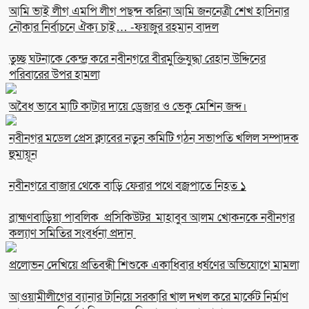
আমি ভাই লীগ এমপি লীগ পছন্দ করিনা আমি জননেত্রী শেখ হাসিনার
নৌকার নির্বাচনে ঐক্য চাই… -ফয়জুর রহমান বাদল
তুচ্ছ ঘটনাকে কেন্দ্র করে নবীনগরে বীরমুক্তিযুদ্ধা রেহান উদ্দিনের
পরিবারের উপর হামলা
অবৈধ ভাবে মাটি কাটার দায়ে ড্রেজার ও ভেকু মেশিন জব্দ।
নবীনগর মডেল প্রেস ক্লাবের নতুন কমিটি গঠন সভাপতি খলিল সম্পাদক
হুমায়ূন
নবীনগরে বাজার থেকে বাড়ি ফেরার পথে বজ্রপাতে নিহত ১
ব্রাহ্মণবাড়িয়া পাবলিক প্রসিকিউটর মাহাবুব আলম খোকনকে নবীনগর
কল্যাণ সমিতির সংবর্ধনা প্রদান
প্রলোভন দেখিয়ে প্রতিবন্ধী শিশুকে একাধিবার ধর্ষণের অভিযোগে মামলা
আওয়ামীলীগের ব্যানার টানিয়ে সরকারি খাল দখল করে মার্কেট নির্মাণ