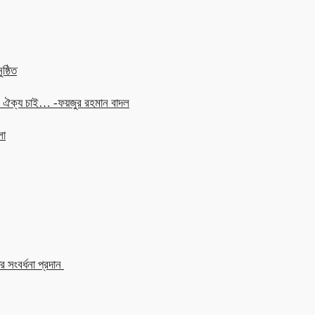
ষ্ঠিত
চনে ঐক্য চাই… -ফয়জুর রহমান বাদল
লা
 সংবর্ধনা প্রদান