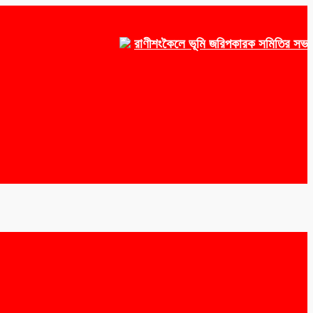
রাণীশংকৈলে ভূমি জরিপকারক সমিতির সভাপতি ওয়