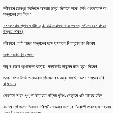
নবীনগরে রতনপুর ইউনিয়নে অসহায় দুস্ত পরিবারের মাঝে এমপি এডভোকেট আঃ
মান্নানের চাল বিতরণ।
সমাজসেবায় গ্লোবাল স্টার অ্যাওয়ার্ড সম্মাননা পদক পেলেন, নবীনগরের ওবায়েদ
উল্লাহ অবিদ।
নবীনগরে এমপি আব্দুল মান্নানের পক্ষে দুঃস্থদের বিনামূল্যে চাল বিতরণ
জগৎ সংসার- বিন্দু পলাশ
রামু উপজেলা প্রশাসনের উদ্যোগে বন্যাদুর্গত মানুষের মাঝে ত্রাণ বিতরণ
জলাবদ্ধতায় বিপর্যস্ত সেনবাগ পৌরসভার ৯ নম্বর ওয়ার্ড, দ্রুত সমাধানের দাবি
বাসিন্দাদের
সেনবাগে আইন-শৃঙ্খলা উন্নয়নে সক্রিয় পুলিশ, নেতৃত্বে ওসি আবদুর রহিম
২৮তম বর্ষে পদার্পণ উপলক্ষে শ্রীশ্রী লোকনাথ ধামে ১৫ দিনব্যাপী তারকব্রহ্ম মহানাম
যজ্ঞানুষ্ঠান ও নামযজ্ঞ মহোৎসব