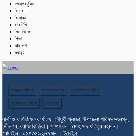
তথ্যপ্রযুক্তি
ফিচার
বিনোদন
রাজনীতি
লিড নিউজ
শিক্ষা
সারাদেশ
স্বাস্থ্য
আমাদের পরিবার
আমাদের সম্পর্কে
গোপনীয়তার নীতি
ব্যবহারের শর্তাবলি
যোগাযোগ
বার্তা ও বাণিজ্যিক কার্যালয়: চৌধুরী প্লাজা, উপজেলা পরিষদ সংলগ্ন,
নবীনগর, ব্রাহ্মণবাড়িয়া। সম্পাদক : মোহাম্মদ খলিলুর রহমান।
মোবাইল : ০১৭৩৪৯২৬৭৭৮ । ইমেইল :