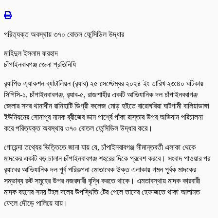
পরিত্যক্ত অবস্থায় ৩৭০ বোতল ফেন্সিডিল উদ্ধার
মাহিদুল ইসলাম ফরহাদ
চাঁপাইনবাবগঞ্জ জেলা প্রতিনিধি
র‌্যাপিড এ্যাকশন ব্যাটালিয়ন (র‌্যাব) ২৫ সেপ্টেম্বর ২০২৪ ইং তারিখ ২৩:৪০ ঘটিকায়
সিপিসি-১, চাঁপাইনবাবগঞ্জ, র‌্যাব-৫, রাজশাহীর একটি আভিযানিক দল চাঁপাইনববাগঞ্জ
জেলার সদর থানাধীন রানিহাটি ডিগ্রী কলেজ মোড় হইতে বারোঘরিয়া ঘাটগামী বালিয়াডাঙ্গা
ইউনিয়নের সোনাপুর নামক ব্রীজের ডান পার্শ্বে পাঁকা রাস্তার উপর অভিযান পরিচালনা
করে পরিত্যক্ত অবস্থায় ৩৭০ বোতল ফেন্সিডিল উদ্ধার করে।
গোয়েন্দা তথ্যের ভিত্তিতে জানা যায় যে, চাঁপাইনবাবগঞ্জ সীমান্তবর্তী এলাকা থেকে
মাদকের একটি বড় চালান চাঁপাইনবাবগঞ্জ শহরের দিকে প্রবেশ করবে। সংবাদ পাওয়ার পর
র‌্যাবের আভিযানিক দল পূর্ব পরিকল্পনা মোতাবেক উক্ত এলাকায় গমন পূর্বক মাদকের
সম্ভাব্য রুট সমূহের উপর নজরদারী বৃদ্ধি করতে থাকে। এমতাবস্থায় মাদক কারবারী
মাদক বহনের সময় টহল দলের উপস্থিতি টের পেলে তাদের হেফাজতে থাকা আলামত
ফেলে দৌড়ে পালিয়ে যায়।