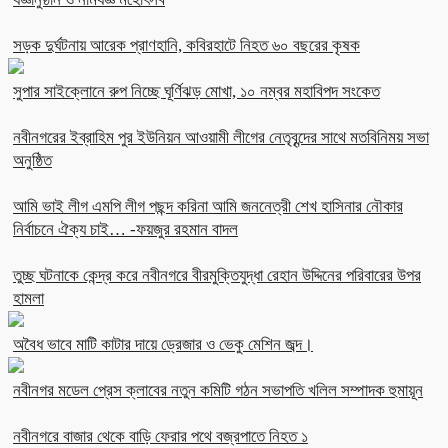
সড়ক দুর্ঘটনায় আরেক প্রাণহানি, কবিরহাটে নিহত ৬০ বছরের কৃষক
সুপার সাইক্লোনে রুপ নিচ্ছে ঘূর্ণিঝড় মোখা, ১০ নম্বর মহাবিপদ সংকেত
নবীনগরের ইব্রাহিম পুর ইউনিয়ন আওয়ামী লীগের নেতৃবৃন্দের সাথে মতবিনিময় সভা
অনুষ্ঠিত
আমি ভাই লীগ এমপি লীগ পছন্দ করিনা আমি জননেত্রী শেখ হাসিনার নৌকার
নির্বাচনে ঐক্য চাই… -ফয়জুর রহমান বাদল
তুচ্ছ ঘটনাকে কেন্দ্র করে নবীনগরে বীরমুক্তিযুদ্ধা রেহান উদ্দিনের পরিবারের উপর
হামলা
অবৈধ ভাবে মাটি কাটার দায়ে ড্রেজার ও ভেকু মেশিন জব্দ।
নবীনগর মডেল প্রেস ক্লাবের নতুন কমিটি গঠন সভাপতি খলিল সম্পাদক হুমায়ূন
নবীনগরে বাজার থেকে বাড়ি ফেরার পথে বজ্রপাতে নিহত ১