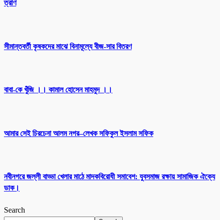
ত্রাণ
সীমান্তবর্তী কৃষকদের মাঝে বিনামূল্যে বীজ-সার বিতরণ
বাবা-কে খুঁজি ।। কামাল হোসেন মাহমুদ ।।
আমার সেই চিরচেনা আলম নগর–লেখক সফিকুল ইসলাম সফিক
নবীনগরে জল্লী বাড্ডা খেলার মাঠে মাদকবিরোধী সমাবেশ: যুবসমাজ রক্ষায় সামাজিক ঐক্যে
ডাক।
Search