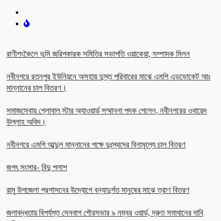
রাণীশংকৈলে ভূমি জরিপকারক সমিতির সভাপতি ওয়াকেয়া, সম্পাদক মিলন
নবীনগরে রতনপুর ইউনিয়নে অসহায় দুস্ত পরিবারের মাঝে এমপি এডভোকেট আঃ
মান্নানের চাল বিতরণ।
সমাজসেবায় গ্লোবাল স্টার অ্যাওয়ার্ড সম্মাননা পদক পেলেন, নবীনগরের ওবায়েদ
উল্লাহ অবিদ।
নবীনগরে এমপি আব্দুল মান্নানের পক্ষে দুঃস্থদের বিনামূল্যে চাল বিতরণ
জগৎ সংসার- বিন্দু পলাশ
রামু উপজেলা প্রশাসনের উদ্যোগে বন্যাদুর্গত মানুষের মাঝে ত্রাণ বিতরণ
জলাবদ্ধতায় বিপর্যস্ত সেনবাগ পৌরসভার ৯ নম্বর ওয়ার্ড, দ্রুত সমাধানের দাবি