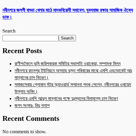
নবীনগরে জল্লী বাড্ডা খেলার মাঠে মাদকবিরোধী সমাবেশ: যুবসমাজ রক্ষায় সামাজিক ঐক্যে
ডাক।
Search
Search
Recent Posts
রাণীশংকৈলে ভূমি জরিপকারক সমিতির সভাপতি ওয়াকেয়া, সম্পাদক মিলন
নবীনগরে রতনপুর ইউনিয়নে অসহায় দুস্ত পরিবারের মাঝে এমপি এডভোকেট আঃ
মান্নানের চাল বিতরণ।
সমাজসেবায় গ্লোবাল স্টার অ্যাওয়ার্ড সম্মাননা পদক পেলেন, নবীনগরের ওবায়েদ
উল্লাহ অবিদ।
নবীনগরে এমপি আব্দুল মান্নানের পক্ষে দুঃস্থদের বিনামূল্যে চাল বিতরণ
জগৎ সংসার- বিন্দু পলাশ
Recent Comments
No comments to show.