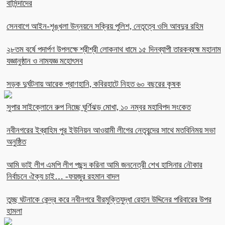
বাসিন্দাদের
সেনবাগে আইন-শৃঙ্খলা উন্নয়নে সক্রিয় পুলিশ, নেতৃত্বে ওসি আবদুর রহিম
২৮তম বর্ষে পদার্পণ উপলক্ষে শ্রীশ্রী লোকনাথ ধামে ১৫ দিনব্যাপী তারকব্রহ্ম মহানাম
যজ্ঞানুষ্ঠান ও নামযজ্ঞ মহোৎসব
সড়ক দুর্ঘটনায় আরেক প্রাণহানি, কবিরহাটে নিহত ৬০ বছরের কৃষক
সুপার সাইক্লোনে রুপ নিচ্ছে ঘূর্ণিঝড় মোখা, ১০ নম্বর মহাবিপদ সংকেত
নবীনগরের ইব্রাহিম পুর ইউনিয়ন আওয়ামী লীগের নেতৃবৃন্দের সাথে মতবিনিময় সভা
অনুষ্ঠিত
আমি ভাই লীগ এমপি লীগ পছন্দ করিনা আমি জননেত্রী শেখ হাসিনার নৌকার
নির্বাচনে ঐক্য চাই… -ফয়জুর রহমান বাদল
তুচ্ছ ঘটনাকে কেন্দ্র করে নবীনগরে বীরমুক্তিযুদ্ধা রেহান উদ্দিনের পরিবারের উপর
হামলা