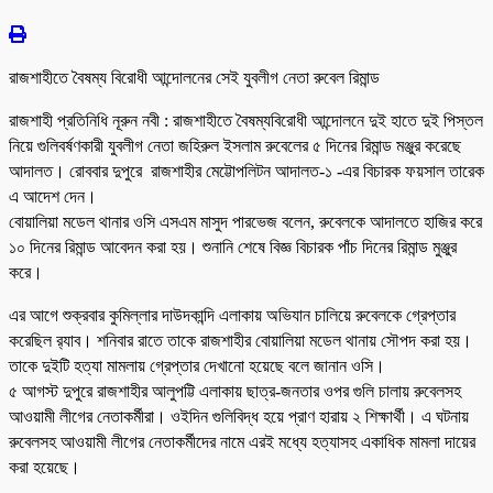
রাজশাহীতে বৈষম্য বিরোধী আন্দোলনের সেই যুবলীগ নেতা রুবেল রিমান্ড
রাজশাহী প্রতিনিধি নূরুন নবী : রাজশাহীতে বৈষম্যবিরোধী আন্দোলনে দুই হাতে দুই পিস্তল
নিয়ে গুলিবর্ষণকারী যুবলীগ নেতা জহিরুল ইসলাম রুবেলের ৫ দিনের রিমান্ড মঞ্জুর করেছে
আদালত। রোববার দুপুরে রাজশাহীর মেট্টোপলিটন আদালত-১ -এর বিচারক ফয়সাল তারেক
এ আদেশ দেন।
বোয়ালিয়া মডেল থানার ওসি এসএম মাসুদ পারভেজ বলেন, রুবেলকে আদালতে হাজির করে
১০ দিনের রিমান্ড আবেদন করা হয়। শুনানি শেষে বিজ্ঞ বিচারক পাঁচ দিনের রিমান্ড মুঞ্জুর
করে।
এর আগে শুক্রবার কুমিল্লার দাউদকান্দি এলাকায় অভিযান চালিয়ে রুবেলকে গ্রেপ্তার
করেছিল র‌্যাব। শনিবার রাতে তাকে রাজশাহীর বোয়ালিয়া মডেল থানায় সৌপদ করা হয়।
তাকে দুইটি হত্যা মামলায় গ্রেপ্তার দেখানো হয়েছে বলে জানান ওসি।
৫ আগস্ট দুপুরে রাজশাহীর আলুপট্টি এলাকায় ছাত্র-জনতার ওপর গুলি চালায় রুবেলসহ
আওয়ামী লীগের নেতাকর্মীরা। ওইদিন গুলিবিদ্ধ হয়ে প্রাণ হারায় ২ শিক্ষার্থী। এ ঘটনায়
রুবেলসহ আওয়ামী লীগের নেতাকর্মীদের নামে এরই মধ্যে হত্যাসহ একাধিক মামলা দায়ের
করা হয়েছে।