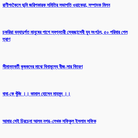
রাণীশংকৈলে ভূমি জরিপকারক সমিতির সভাপতি ওয়াকেয়া, সম্পাদক মিলন
চকরিয়া বন্যাদুর্গত মানুষের পাশে স্বপ্নতরী স্বেচ্ছাসেবী যুব সংগঠন, ৫০ পরিবার পেল
ত্রাণ
সীমান্তবর্তী কৃষকদের মাঝে বিনামূল্যে বীজ-সার বিতরণ
বাবা-কে খুঁজি ।। কামাল হোসেন মাহমুদ ।।
আমার সেই চিরচেনা আলম নগর–লেখক সফিকুল ইসলাম সফিক