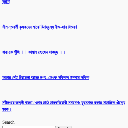
ত্রাণ
সীমান্তবর্তী কৃষকদের মাঝে বিনামূল্যে বীজ-সার বিতরণ
বাবা-কে খুঁজি ।। কামাল হোসেন মাহমুদ ।।
আমার সেই চিরচেনা আলম নগর–লেখক সফিকুল ইসলাম সফিক
নবীনগরে জল্লী বাড্ডা খেলার মাঠে মাদকবিরোধী সমাবেশ: যুবসমাজ রক্ষায় সামাজিক ঐক্যে
ডাক।
Search