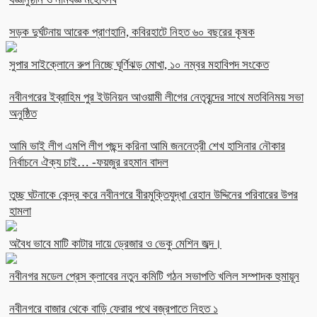
সড়ক দুর্ঘটনায় আরেক প্রাণহানি, কবিরহাটে নিহত ৬০ বছরের কৃষক
সুপার সাইক্লোনে রুপ নিচ্ছে ঘূর্ণিঝড় মোখা, ১০ নম্বর মহাবিপদ সংকেত
নবীনগরের ইব্রাহিম পুর ইউনিয়ন আওয়ামী লীগের নেতৃবৃন্দের সাথে মতবিনিময় সভা
অনুষ্ঠিত
আমি ভাই লীগ এমপি লীগ পছন্দ করিনা আমি জননেত্রী শেখ হাসিনার নৌকার
নির্বাচনে ঐক্য চাই… -ফয়জুর রহমান বাদল
তুচ্ছ ঘটনাকে কেন্দ্র করে নবীনগরে বীরমুক্তিযুদ্ধা রেহান উদ্দিনের পরিবারের উপর
হামলা
অবৈধ ভাবে মাটি কাটার দায়ে ড্রেজার ও ভেকু মেশিন জব্দ।
নবীনগর মডেল প্রেস ক্লাবের নতুন কমিটি গঠন সভাপতি খলিল সম্পাদক হুমায়ূন
নবীনগরে বাজার থেকে বাড়ি ফেরার পথে বজ্রপাতে নিহত ১