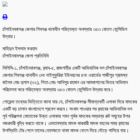
চাঁপাইনববাগঞ্জ জেলার শিবগঞ্জ থানাধীন পরিত্যক্ত অবস্থায় ৩৫৩ বোতল ফেন্সিডিল
উদ্ধার।
মাহিদুল ইসলাম ফরহাদ
চাঁপাইনবাবগঞ্জ জেলা প্রতিনিধি
সিপিসি-১, চাঁপাইনবাবগঞ্জ, র‌্যাব-৫, রাজশাহীর একটি আভিযানিক দল চাঁপাইনববাগঞ্জ
জেলার শিবগঞ্জ থানাধীন ৩নং দাইপুকুরিয়া ইউনয়নের ৪নং ওয়ার্ডের গাজীপুর গ্রামস্থ
জনৈক মোঃ দুলাল (৩২), পিতা-মোঃ আনিসুর রহমান এর আমবাগানের ভিতর অভিযান
পরিচালনা করে পরিত্যক্ত অবস্থায় ৩৫৩ বোতল ফেন্সিডিল উদ্ধার করে।
গোয়েন্দা তথ্যের ভিত্তিতে জানা যায় যে, চাঁপাইনবাবগঞ্জ সীমান্তবর্তী এলাকা দিয়ে মাদকের
একটি বড় চালান বাংলাদেশে প্রবেশ করবে। সংবাদ পাওয়ার পর র‌্যাবের আভিযানিক দল
পূর্ব পরিকল্পনা মোতাবেক উক্ত এলাকায় গমন পূর্বক মাদকের সম্ভাব্য রুট সমূহের উপর
নজরদারী বৃদ্ধি করতে থাকে। এমতাবস্থায় মাদক কারবারী মাদক বহনের সময় র‌্যাবের
উপস্থিতি টের পেলে তাদের হেফাজতে থাকা মাদক ফেলে দিয়ে দৌড়ে পালিয়ে যায়।