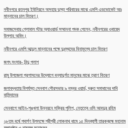
নবীনগরে রতনপুর ইউনিয়নে অসহায় দুস্ত পরিবারের মাঝে এমপি এডভোকেট আঃ
মান্নানের চাল বিতরণ।
সমাজসেবায় গ্লোবাল স্টার অ্যাওয়ার্ড সম্মাননা পদক পেলেন, নবীনগরের ওবায়েদ
উল্লাহ অবিদ।
নবীনগরে এমপি আব্দুল মান্নানের পক্ষে দুঃস্থদের বিনামূল্যে চাল বিতরণ
জগৎ সংসার- বিন্দু পলাশ
রামু উপজেলা প্রশাসনের উদ্যোগে বন্যাদুর্গত মানুষের মাঝে ত্রাণ বিতরণ
জলাবদ্ধতায় বিপর্যস্ত সেনবাগ পৌরসভার ৯ নম্বর ওয়ার্ড, দ্রুত সমাধানের দাবি
বাসিন্দাদের
সেনবাগে আইন-শৃঙ্খলা উন্নয়নে সক্রিয় পুলিশ, নেতৃত্বে ওসি আবদুর রহিম
২৮তম বর্ষে পদার্পণ উপলক্ষে শ্রীশ্রী লোকনাথ ধামে ১৫ দিনব্যাপী তারকব্রহ্ম মহানাম
যজ্ঞানুষ্ঠান ও নামযজ্ঞ মহোৎসব