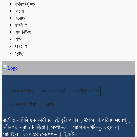
তথ্যপ্রযুক্তি
ফিচার
বিনোদন
রাজনীতি
লিড নিউজ
শিক্ষা
সারাদেশ
স্বাস্থ্য
আমাদের পরিবার
আমাদের সম্পর্কে
গোপনীয়তার নীতি
ব্যবহারের শর্তাবলি
যোগাযোগ
বার্তা ও বাণিজ্যিক কার্যালয়: চৌধুরী প্লাজা, উপজেলা পরিষদ সংলগ্ন,
নবীনগর, ব্রাহ্মণবাড়িয়া। সম্পাদক : মোহাম্মদ খলিলুর রহমান।
মোবাইল : ০১৭৩৪৯২৬৭৭৮ । ইমেইল :