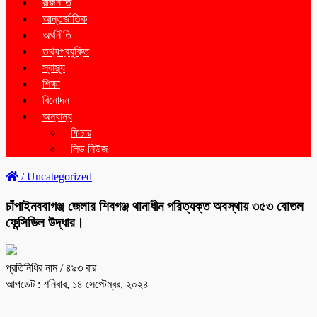
রাজনীতি
আন্তর্জাতিক
অর্থনীতি
তথ্যপ্রযুক্তি
স্বাস্থ্য
শিক্ষা
বিনোদন
অন্যান্য
ফিচার
লিড নিউজ
/
Uncategorized
চাঁপাইনববাগঞ্জ জেলার শিবগঞ্জ থানাধীন পরিত্যক্ত অবস্থায় ৩৫৩ বোতল
ফেন্সিডিল উদ্ধার।
প্রতিনিধির নাম
/ ৪৯৩ বার
আপডেট : শনিবার, ১৪ সেপ্টেম্বর, ২০২৪