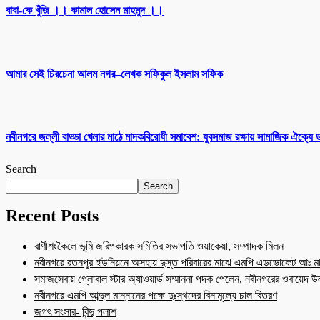
বাবা-কে খুঁজি ।। কামাল হোসেন মাহমুদ ।।
আমার সেই চিরচেনা আলম নগর–লেখক সফিকুল ইসলাম সফিক
নবীনগরে জল্লী বাড্ডা খেলার মাঠে মাদকবিরোধী সমাবেশ: যুবসমাজ রক্ষায় সামাজিক ঐক্যে
Search
Search
Recent Posts
রাণীশংকৈলে ভূমি জরিপকারক সমিতির সভাপতি ওয়াকেয়া, সম্পাদক মিলন
নবীনগরে রতনপুর ইউনিয়নে অসহায় দুস্ত পরিবারের মাঝে এমপি এডভোকেট আঃ মা
সমাজসেবায় গ্লোবাল স্টার অ্যাওয়ার্ড সম্মাননা পদক পেলেন, নবীনগরের ওবায়েদ 
নবীনগরে এমপি আব্দুল মান্নানের পক্ষে দুঃস্থদের বিনামূল্যে চাল বিতরণ
জগৎ সংসার- বিন্দু পলাশ