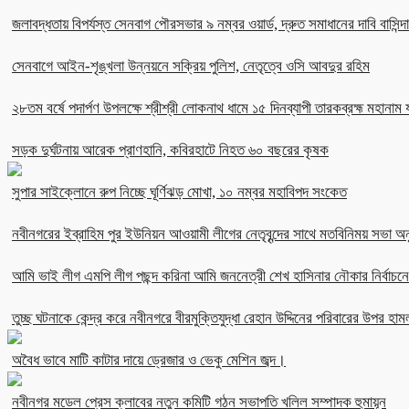
জলাবদ্ধতায় বিপর্যস্ত সেনবাগ পৌরসভার ৯ নম্বর ওয়ার্ড, দ্রুত সমাধানের দাবি বাসিন্দ
সেনবাগে আইন-শৃঙ্খলা উন্নয়নে সক্রিয় পুলিশ, নেতৃত্বে ওসি আবদুর রহিম
২৮তম বর্ষে পদার্পণ উপলক্ষে শ্রীশ্রী লোকনাথ ধামে ১৫ দিনব্যাপী তারকব্রহ্ম মহানাম য
সড়ক দুর্ঘটনায় আরেক প্রাণহানি, কবিরহাটে নিহত ৬০ বছরের কৃষক
সুপার সাইক্লোনে রুপ নিচ্ছে ঘূর্ণিঝড় মোখা, ১০ নম্বর মহাবিপদ সংকেত
নবীনগরের ইব্রাহিম পুর ইউনিয়ন আওয়ামী লীগের নেতৃবৃন্দের সাথে মতবিনিময় সভা অনু
আমি ভাই লীগ এমপি লীগ পছন্দ করিনা আমি জননেত্রী শেখ হাসিনার নৌকার নির্বা
তুচ্ছ ঘটনাকে কেন্দ্র করে নবীনগরে বীরমুক্তিযুদ্ধা রেহান উদ্দিনের পরিবারের উপর হাম
অবৈধ ভাবে মাটি কাটার দায়ে ড্রেজার ও ভেকু মেশিন জব্দ।
নবীনগর মডেল প্রেস ক্লাবের নতুন কমিটি গঠন সভাপতি খলিল সম্পাদক হুমায়ূন