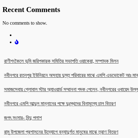
Recent Comments
No comments to show.
রাণীশংকৈলে ভূমি জরিপকারক সমিতির সভাপতি ওয়াকেয়া, সম্পাদক মিলন
নবীনগরে রতনপুর ইউনিয়নে অসহায় দুস্ত পরিবারের মাঝে এমপি এডভোকেট আঃ মান
সমাজসেবায় গ্লোবাল স্টার অ্যাওয়ার্ড সম্মাননা পদক পেলেন, নবীনগরের ওবায়েদ উল
নবীনগরে এমপি আব্দুল মান্নানের পক্ষে দুঃস্থদের বিনামূল্যে চাল বিতরণ
জগৎ সংসার- বিন্দু পলাশ
রামু উপজেলা প্রশাসনের উদ্যোগে বন্যাদুর্গত মানুষের মাঝে ত্রাণ বিতরণ