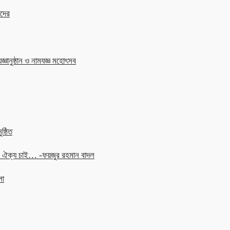
াদের
জ্ঞানুষ্ঠান ও নামযজ্ঞ মহোৎসব
ষ্ঠিত
চনে ঐক্য চাই… -ফয়জুর রহমান বাদল
লা