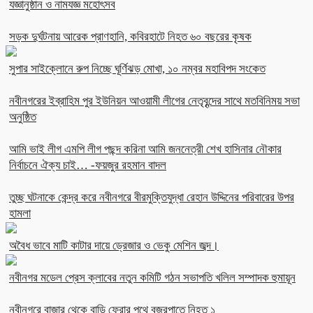
যজ্ঞানুষ্ঠান ও নামযজ্ঞ মহোৎসব
সড়ক দুর্ঘটনায় আরেক প্রাণহানি, কবিরহাটে নিহত ৬০ বছরের কৃষক
সুপার সাইক্লোনে রুপ নিচ্ছে ঘূর্ণিঝড় মোখা, ১০ নম্বর মহাবিপদ সংকেত
নবীনগরের ইব্রাহিম পুর ইউনিয়ন আওয়ামী লীগের নেতৃবৃন্দের সাথে মতবিনিময় সভা
অনুষ্ঠিত
আমি ভাই লীগ এমপি লীগ পছন্দ করিনা আমি জননেত্রী শেখ হাসিনার নৌকার
নির্বাচনে ঐক্য চাই… -ফয়জুর রহমান বাদল
তুচ্ছ ঘটনাকে কেন্দ্র করে নবীনগরে বীরমুক্তিযুদ্ধা রেহান উদ্দিনের পরিবারের উপর
হামলা
অবৈধ ভাবে মাটি কাটার দায়ে ড্রেজার ও ভেকু মেশিন জব্দ।
নবীনগর মডেল প্রেস ক্লাবের নতুন কমিটি গঠন সভাপতি খলিল সম্পাদক হুমায়ূন
নবীনগরে বাজার থেকে বাড়ি ফেরার পথে বজ্রপাতে নিহত ১