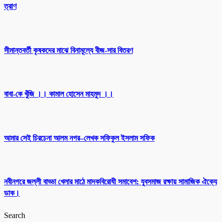
ত্রাণ
সীমান্তবর্তী কৃষকদের মাঝে বিনামূল্যে বীজ-সার বিতরণ
বাবা-কে খুঁজি ।। কামাল হোসেন মাহমুদ ।।
আমার সেই চিরচেনা আলম নগর–লেখক সফিকুল ইসলাম সফিক
নবীনগরে জল্লী বাড্ডা খেলার মাঠে মাদকবিরোধী সমাবেশ: যুবসমাজ রক্ষায় সামাজিক ঐক্যে
ডাক।
Search