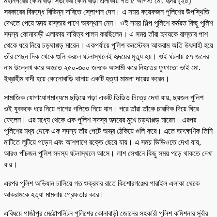
মহানগরের কোনাবাড়ী সড়কের কোনাবাড়ী এলাকায় গত ৫ আগস্ট মো. হৃদয় (২০)
সরকারের বিরুদ্ধে বিভিন্ন দাবিতে স্লোগান দেন। এ সময় কয়েকজন পুলিশের উপস্থিতি
দেখতে পেয়ে হৃদয় রাস্তার পাশে অবস্থান নেন। ওই সময় শিল্প পুলিশে কর্মরত কিছু পুলিশ
সদস্য কোনাবাড়ী এলাকায় দায়িত্ব পালন করছিলেন। এ সময় তাঁরা হৃদয়কে রাস্তার পাশ
থেকে ধরে নিয়ে চড়থাপ্পড় মারেন। একপর্যায়ে পুলিশ কনস্টেবল আকরাম অতি উৎসাহী হয়ে
তাঁর পেছন দিক থেকে গুলি করলে ঘটনাস্থলেই হৃদয়ের মৃত্যু হয়। ওই ঘটনায় ৫৭ জনের
নাম উল্লেখ করে অজ্ঞাত ২৫০-৩০০ জনকে আসামী করে নিহতের ফুফাতো ভাই মো.
ইব্রাহীম বাদী হয়ে কোনোবাড়ি থানায় একটি হত্যা মামলা দায়ের করেন।
সামাজিক যোগাযোগমাধ্যমে ছড়িয়ে পড়া একটি ভিডিও চিত্রে দেখা যায়, ছয়জন পুলিশ
ওই যুবককে ধরে নিয়ে পাশের গলিতে নিয়ে যান। পরে তাঁরা তাঁকে চারদিক দিয়ে ঘিরে
ফেলেন। এর মধ্যে থেকে এক পুলিশ সদস্য হৃদয়ের মুখে চড়থাপ্পড় মারেন। এরপর
পুলিশের মধ্য থেকে এক সদস্য তাঁর পেটে অস্ত্র ঠেকিয়ে গুলি করে। এতে তাৎক্ষণিক তিনি
মাটিতে লুটিয়ে পড়েন এবং আশপাশে রক্তে ছেয়ে যায়। এ সময় ভিডিওতে দেখা যায়,
আরও পাঁচজন পুলিশ সদস্য ঘটনাস্থলে আসে। লাশ সেখানে কিছু সময় পড়ে থাকতে দেখা
যায়।
এরপর পুলিশ অভিযান চালিয়ে গত শুক্রবার রাতে কিশোরগঞ্জের পারাইল এলাকা থেকে
আকরামকে হত্যা মামলায় গ্রেফতার করে।
এবিষয়ে গাজীপুর মেট্টোপলিটন পুলিশের কোনাবাড়ী জোনের সহকারী পুলিশ কমিশনার সুবীর