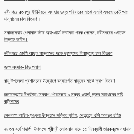
নবীনগরে রতনপুর ইউনিয়নে অসহায় দুস্ত পরিবারের মাঝে এমপি এডভোকেট আঃ
মান্নানের চাল বিতরণ।
সমাজসেবায় গ্লোবাল স্টার অ্যাওয়ার্ড সম্মাননা পদক পেলেন, নবীনগরের ওবায়েদ
উল্লাহ অবিদ।
নবীনগরে এমপি আব্দুল মান্নানের পক্ষে দুঃস্থদের বিনামূল্যে চাল বিতরণ
জগৎ সংসার- বিন্দু পলাশ
রামু উপজেলা প্রশাসনের উদ্যোগে বন্যাদুর্গত মানুষের মাঝে ত্রাণ বিতরণ
জলাবদ্ধতায় বিপর্যস্ত সেনবাগ পৌরসভার ৯ নম্বর ওয়ার্ড, দ্রুত সমাধানের দাবি
বাসিন্দাদের
সেনবাগে আইন-শৃঙ্খলা উন্নয়নে সক্রিয় পুলিশ, নেতৃত্বে ওসি আবদুর রহিম
২৮তম বর্ষে পদার্পণ উপলক্ষে শ্রীশ্রী লোকনাথ ধামে ১৫ দিনব্যাপী তারকব্রহ্ম মহানাম