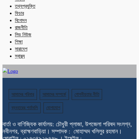
তথ্যপ্রযুক্তি
ফিচার
বিনোদন
রাজনীতি
লিড নিউজ
শিক্ষা
সারাদেশ
স্বাস্থ্য
আমাদের পরিবার
আমাদের সম্পর্কে
গোপনীয়তার নীতি
ব্যবহারের শর্তাবলি
যোগাযোগ
বার্তা ও বাণিজ্যিক কার্যালয়: চৌধুরী প্লাজা, উপজেলা পরিষদ সংলগ্ন,
নবীনগর, ব্রাহ্মণবাড়িয়া। সম্পাদক : মোহাম্মদ খলিলুর রহমান।
মোবাইল : ০১৭৩৪৯২৬৭৭৮ । ইমেইল :