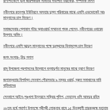
রাণীশংকৈলে ভূমি জরিপকারক সমিতির সভাপতি ওয়াকেয়া, সম্পাদক মিলন
নবীনগরে রতনপুর ইউনিয়নে অসহায় দুস্ত পরিবারের মাঝে এমপি এডভোকেট আঃ
মান্নানের চাল বিতরণ।
সমাজসেবায় গ্লোবাল স্টার অ্যাওয়ার্ড সম্মাননা পদক পেলেন, নবীনগরের ওবায়েদ
উল্লাহ অবিদ।
নবীনগরে এমপি আব্দুল মান্নানের পক্ষে দুঃস্থদের বিনামূল্যে চাল বিতরণ
জগৎ সংসার- বিন্দু পলাশ
রামু উপজেলা প্রশাসনের উদ্যোগে বন্যাদুর্গত মানুষের মাঝে ত্রাণ বিতরণ
জলাবদ্ধতায় বিপর্যস্ত সেনবাগ পৌরসভার ৯ নম্বর ওয়ার্ড, দ্রুত সমাধানের দাবি
বাসিন্দাদের
সেনবাগে আইন-শৃঙ্খলা উন্নয়নে সক্রিয় পুলিশ, নেতৃত্বে ওসি আবদুর রহিম
২৮তম বর্ষে পদার্পণ উপলক্ষে শ্রীশ্রী লোকনাথ ধামে ১৫ দিনব্যাপী তারকব্রহ্ম মহানাম