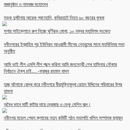
যজ্ঞানুষ্ঠান ও নামযজ্ঞ মহোৎসব
সড়ক দুর্ঘটনায় আরেক প্রাণহানি, কবিরহাটে নিহত ৬০ বছরের কৃষক
সুপার সাইক্লোনে রুপ নিচ্ছে ঘূর্ণিঝড় মোখা, ১০ নম্বর মহাবিপদ সংকেত
নবীনগরের ইব্রাহিম পুর ইউনিয়ন আওয়ামী লীগের নেতৃবৃন্দের সাথে মতবিনিময় সভা
অনুষ্ঠিত
আমি ভাই লীগ এমপি লীগ পছন্দ করিনা আমি জননেত্রী শেখ হাসিনার নৌকার
নির্বাচনে ঐক্য চাই… -ফয়জুর রহমান বাদল
তুচ্ছ ঘটনাকে কেন্দ্র করে নবীনগরে বীরমুক্তিযুদ্ধা রেহান উদ্দিনের পরিবারের উপর
হামলা
অবৈধ ভাবে মাটি কাটার দায়ে ড্রেজার ও ভেকু মেশিন জব্দ।
নবীনগর মডেল প্রেস ক্লাবের নতুন কমিটি গঠন সভাপতি খলিল সম্পাদক হুমায়ূন