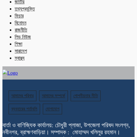
জাতীয়
তথ্যপ্রযুক্তি
ফিচার
বিনোদন
রাজনীতি
লিড নিউজ
শিক্ষা
সারাদেশ
স্বাস্থ্য
আমাদের পরিবার
আমাদের সম্পর্কে
গোপনীয়তার নীতি
ব্যবহারের শর্তাবলি
যোগাযোগ
বার্তা ও বাণিজ্যিক কার্যালয়: চৌধুরী প্লাজা, উপজেলা পরিষদ সংলগ্ন,
নবীনগর, ব্রাহ্মণবাড়িয়া। সম্পাদক : মোহাম্মদ খলিলুর রহমান।