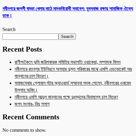
নবীনগরে জল্লী বাড্ডা খেলার মাঠে মাদকবিরোধী সমাবেশ: যুবসমাজ রক্ষায় সামাজিক ঐক্যে
ডাক।
Search
Search
Recent Posts
রাণীশংকৈলে ভূমি জরিপকারক সমিতির সভাপতি ওয়াকেয়া, সম্পাদক মিলন
নবীনগরে রতনপুর ইউনিয়নে অসহায় দুস্ত পরিবারের মাঝে এমপি এডভোকেট আঃ
মান্নানের চাল বিতরণ।
সমাজসেবায় গ্লোবাল স্টার অ্যাওয়ার্ড সম্মাননা পদক পেলেন, নবীনগরের ওবায়েদ
উল্লাহ অবিদ।
নবীনগরে এমপি আব্দুল মান্নানের পক্ষে দুঃস্থদের বিনামূল্যে চাল বিতরণ
জগৎ সংসার- বিন্দু পলাশ
Recent Comments
No comments to show.