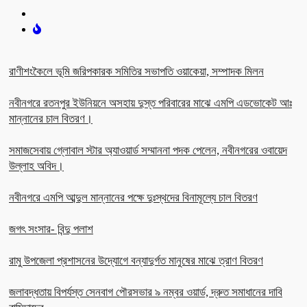
রাণীশংকৈলে ভূমি জরিপকারক সমিতির সভাপতি ওয়াকেয়া, সম্পাদক মিলন
নবীনগরে রতনপুর ইউনিয়নে অসহায় দুস্ত পরিবারের মাঝে এমপি এডভোকেট আঃ
মান্নানের চাল বিতরণ।
সমাজসেবায় গ্লোবাল স্টার অ্যাওয়ার্ড সম্মাননা পদক পেলেন, নবীনগরের ওবায়েদ
উল্লাহ অবিদ।
নবীনগরে এমপি আব্দুল মান্নানের পক্ষে দুঃস্থদের বিনামূল্যে চাল বিতরণ
জগৎ সংসার- বিন্দু পলাশ
রামু উপজেলা প্রশাসনের উদ্যোগে বন্যাদুর্গত মানুষের মাঝে ত্রাণ বিতরণ
জলাবদ্ধতায় বিপর্যস্ত সেনবাগ পৌরসভার ৯ নম্বর ওয়ার্ড, দ্রুত সমাধানের দাবি