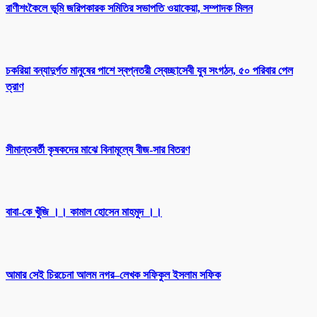
রাণীশংকৈলে ভূমি জরিপকারক সমিতির সভাপতি ওয়াকেয়া, সম্পাদক মিলন
চকরিয়া বন্যাদুর্গত মানুষের পাশে স্বপ্নতরী স্বেচ্ছাসেবী যুব সংগঠন, ৫০ পরিবার পেল
ত্রাণ
সীমান্তবর্তী কৃষকদের মাঝে বিনামূল্যে বীজ-সার বিতরণ
বাবা-কে খুঁজি ।। কামাল হোসেন মাহমুদ ।।
আমার সেই চিরচেনা আলম নগর–লেখক সফিকুল ইসলাম সফিক