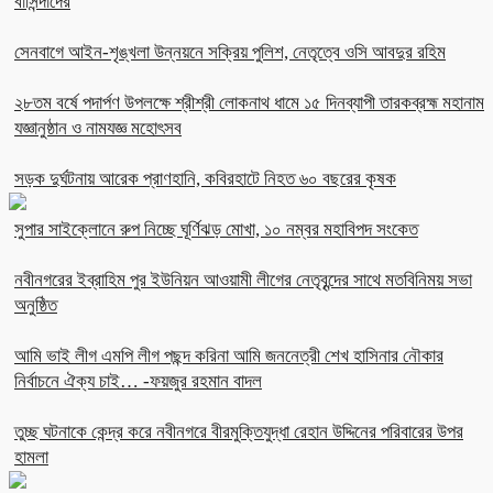
বাসিন্দাদের
সেনবাগে আইন-শৃঙ্খলা উন্নয়নে সক্রিয় পুলিশ, নেতৃত্বে ওসি আবদুর রহিম
২৮তম বর্ষে পদার্পণ উপলক্ষে শ্রীশ্রী লোকনাথ ধামে ১৫ দিনব্যাপী তারকব্রহ্ম মহানাম
যজ্ঞানুষ্ঠান ও নামযজ্ঞ মহোৎসব
সড়ক দুর্ঘটনায় আরেক প্রাণহানি, কবিরহাটে নিহত ৬০ বছরের কৃষক
সুপার সাইক্লোনে রুপ নিচ্ছে ঘূর্ণিঝড় মোখা, ১০ নম্বর মহাবিপদ সংকেত
নবীনগরের ইব্রাহিম পুর ইউনিয়ন আওয়ামী লীগের নেতৃবৃন্দের সাথে মতবিনিময় সভা
অনুষ্ঠিত
আমি ভাই লীগ এমপি লীগ পছন্দ করিনা আমি জননেত্রী শেখ হাসিনার নৌকার
নির্বাচনে ঐক্য চাই… -ফয়জুর রহমান বাদল
তুচ্ছ ঘটনাকে কেন্দ্র করে নবীনগরে বীরমুক্তিযুদ্ধা রেহান উদ্দিনের পরিবারের উপর
হামলা