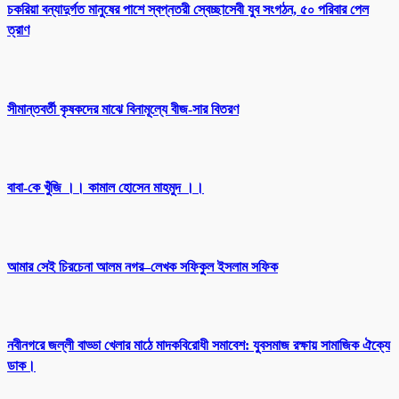
চকরিয়া বন্যাদুর্গত মানুষের পাশে স্বপ্নতরী স্বেচ্ছাসেবী যুব সংগঠন, ৫০ পরিবার পেল
ত্রাণ
সীমান্তবর্তী কৃষকদের মাঝে বিনামূল্যে বীজ-সার বিতরণ
বাবা-কে খুঁজি ।। কামাল হোসেন মাহমুদ ।।
আমার সেই চিরচেনা আলম নগর–লেখক সফিকুল ইসলাম সফিক
নবীনগরে জল্লী বাড্ডা খেলার মাঠে মাদকবিরোধী সমাবেশ: যুবসমাজ রক্ষায় সামাজিক ঐক্যে
ডাক।