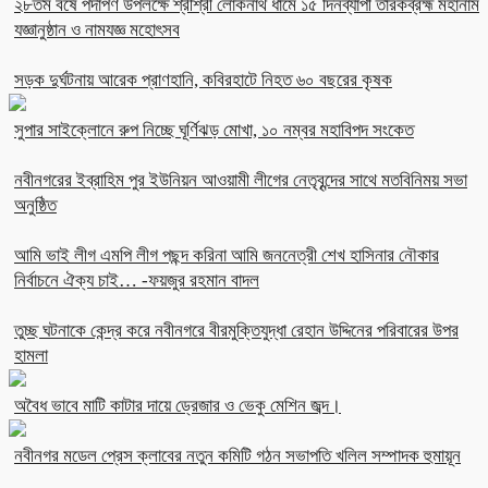
২৮তম বর্ষে পদার্পণ উপলক্ষে শ্রীশ্রী লোকনাথ ধামে ১৫ দিনব্যাপী তারকব্রহ্ম মহানাম
যজ্ঞানুষ্ঠান ও নামযজ্ঞ মহোৎসব
সড়ক দুর্ঘটনায় আরেক প্রাণহানি, কবিরহাটে নিহত ৬০ বছরের কৃষক
সুপার সাইক্লোনে রুপ নিচ্ছে ঘূর্ণিঝড় মোখা, ১০ নম্বর মহাবিপদ সংকেত
নবীনগরের ইব্রাহিম পুর ইউনিয়ন আওয়ামী লীগের নেতৃবৃন্দের সাথে মতবিনিময় সভা
অনুষ্ঠিত
আমি ভাই লীগ এমপি লীগ পছন্দ করিনা আমি জননেত্রী শেখ হাসিনার নৌকার
নির্বাচনে ঐক্য চাই… -ফয়জুর রহমান বাদল
তুচ্ছ ঘটনাকে কেন্দ্র করে নবীনগরে বীরমুক্তিযুদ্ধা রেহান উদ্দিনের পরিবারের উপর
হামলা
অবৈধ ভাবে মাটি কাটার দায়ে ড্রেজার ও ভেকু মেশিন জব্দ।
নবীনগর মডেল প্রেস ক্লাবের নতুন কমিটি গঠন সভাপতি খলিল সম্পাদক হুমায়ূন