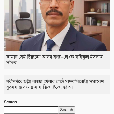
আমার সেই চিরচেনা আলম নগর–লেখক সফিকুল ইসলাম
সফিক
নবীনগরে জল্লী বাড্ডা খেলার মাঠে মাদকবিরোধী সমাবেশ:
যুবসমাজ রক্ষায় সামাজিক ঐক্যে ডাক।
Search
Search