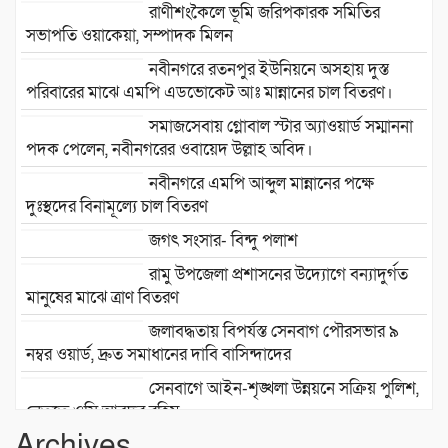
রাণীশংকৈলে ভূমি জরিপকারক সমিতির
সভাপতি ওয়াকেয়া, সম্পাদক মিলন
নবীনগরে রতনপুর ইউনিয়নে অসহায় দুস্ত
পরিবারের মাঝে এমপি এডভোকেট আঃ মান্নানের চাল বিতরণ।
সমাজসেবায় গ্লোবাল স্টার অ্যাওয়ার্ড সম্মাননা
পদক পেলেন, নবীনগরের ওবায়েদ উল্লাহ অবিদ।
নবীনগরে এমপি আব্দুল মান্নানের পক্ষে
দুঃস্থদের বিনামূল্যে চাল বিতরণ
জগৎ সংসার- বিন্দু পলাশ
রামু উপজেলা প্রশাসনের উদ্যোগে বন্যাদুর্গত
মানুষের মাঝে ত্রাণ বিতরণ
জলাবদ্ধতায় বিপর্যস্ত সেনবাগ পৌরসভার ৯
নম্বর ওয়ার্ড, দ্রুত সমাধানের দাবি বাসিন্দাদের
সেনবাগে আইন-শৃঙ্খলা উন্নয়নে সক্রিয় পুলিশ,
নেতৃত্বে ওসি আবদুর রহিম
Archives
২৮তম বর্ষে পদার্পণ উপলক্ষে শ্রীশ্রী লোকনাথ