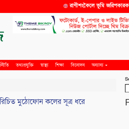
রাণীশংকৈলে ভূমি জরিপকারক সমি
্থনীতি
তথ্যপ্রযুক্তি
স্বাস্থ্য
শিক্ষা
বিনোদন
অন্যান্য
S
পরিচিত মুঠোফোন কলের সূত্র ধরে