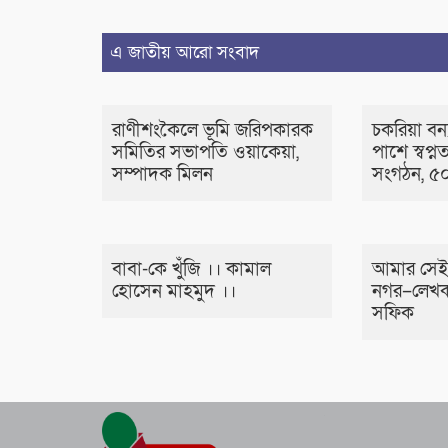
এ জাতীয় আরো সংবাদ
রাণীশংকৈলে ভূমি জরিপকারক
চকরিয়া বন্য
সমিতির সভাপতি ওয়াকেয়া,
পাশে স্বপ্নত
সম্পাদক মিলন
সংগঠন, ৫০
বাবা-কে খুঁজি ।। কামাল
আমার সেই
হোসেন মাহমুদ ।।
নগর–লেখক
সফিক