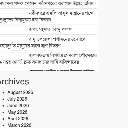
সম্মাননা পদক পেলেন, নবীনগরের ওবায়েদ উল্লাহ অবিদ।
নবীনগরে এমপি আব্দুল মান্নানের পক্ষে
দুঃস্থদের বিনামূল্যে চাল বিতরণ
জগৎ সংসার- বিন্দু পলাশ
রামু উপজেলা প্রশাসনের উদ্যোগে
বন্যাদুর্গত মানুষের মাঝে ত্রাণ বিতরণ
জলাবদ্ধতায় বিপর্যস্ত সেনবাগ পৌরসভার
৯ নম্বর ওয়ার্ড, দ্রুত সমাধানের দাবি বাসিন্দাদের
সেনবাগে আইন-শৃঙ্খলা উন্নয়নে সক্রিয়
পুলিশ, নেতৃত্বে ওসি আবদুর রহিম
Archives
২৮তম বর্ষে পদার্পণ উপলক্ষে শ্রীশ্রী
August 2026
লোকনাথ ধামে ১৫ দিনব্যাপী তারকব্রহ্ম
July 2026
মহানাম যজ্ঞানুষ্ঠান ও নামযজ্ঞ মহোৎসব
June 2026
সড়ক দুর্ঘটনায় আরেক প্রাণহানি,
May 2026
কবিরহাটে নিহত ৬০ বছরের কৃষক
April 2026
March 2026