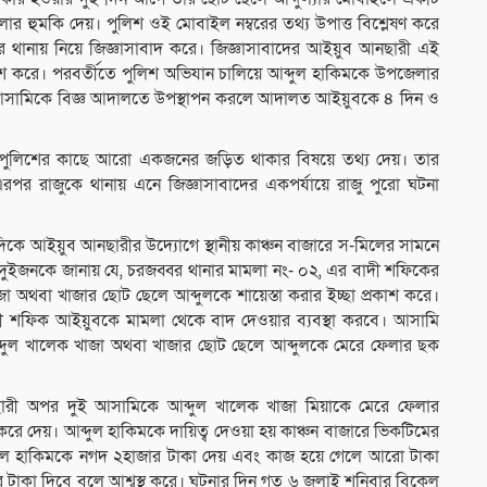
 হুমকি দেয়। পুলিশ ওই মোবাইল নম্বরের তথ্য উপাত্ত বিশ্লেষণ করে
করে থানায় নিয়ে জিজ্ঞাসাবাদ করে। জিজ্ঞাসাবাদের আইয়ুব আনছারী এই
কাশ করে। পরবর্তীতে পুলিশ অভিযান চালিয়ে আব্দুল হাকিমকে উপজেলার
আসামিকে বিজ্ঞ আদালতে উপস্থাপন করলে আদালত আইয়ুবকে ৪ দিন ও
াকিম পুলিশের কাছে আরো একজনের জড়িত থাকার বিষয়ে তথ্য দেয়। তার
পর রাজুকে থানায় এনে জিজ্ঞাসাবাদের একপর্যায়ে রাজু পুরো ঘটনা
 দিকে আইয়ুব আনছারীর উদ্যোগে স্থানীয় কাঞ্চন বাজারে স-মিলের সামনে
ুইজনকে জানায় যে, চরজব্বর থানার মামলা নং- ০২, এর বাদী শফিকের
 অথবা খাজার ছোট ছেলে আব্দুলকে শায়েস্তা করার ইচ্ছা প্রকাশ করে।
 শফিক আইয়ুবকে মামলা থেকে বাদ দেওয়ার ব্যবস্থা করবে। আসামি
্দুল খালেক খাজা অথবা খাজার ছোট ছেলে আব্দুলকে মেরে ফেলার ছক
নছারী অপর দুই আসামিকে আব্দুল খালেক খাজা মিয়াকে মেরে ফেলার
করে দেয়। আব্দুল হাকিমকে দায়িত্ব দেওয়া হয় কাঞ্চন বাজারে ভিকটিমের
ব্দুল হাকিমকে নগদ ২হাজার টাকা দেয় এবং কাজ হয়ে গেলে আরো টাকা
র টাকা দিবে বলে আশ্বস্থ করে। ঘটনার দিন গত ৬ জুলাই শনিবার বিকেল