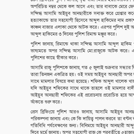
অপরিচিত নম্বর থেকে কল আসে এবং তার বাবাকে মেরে ফেলার
সন্দিগ্ধ আসামি আইয়ুব আনছারীকে সনাক্ত করে গ্রেপ্তার 
হত্যাকান্ডে তার সহযোগী হিসেবে আব্দুল হাকিমের নাম প্র
কাঞ্চন বাজার এলাকা থেকে আটক করে। এরপর পুলিশ দুই 
আব্দুল হাকিমের ৩ দিনের পুলিশ রিমান্ড মঞ্জুর করে।
পুলিশ জানায়, রিমান্ডে থাকা সন্দিগ্ধ আসামি আব্দুল হ
ভাষ্যমতে অপর সন্দিগ্ধ আসামি মো.রাজুকে আটক করে। এর
পুলিশের কাছে স্বীকার করে।
আসামি রাজু পুলিশকে জানায়, গত ৫ জুলাই শুক্রবার সন্ধ্যার
তারা তিনজন একত্রিত হয়। ওই সময় আইয়ুব আনছারী অপর দ
সাথে মামলার বিষয়ে কথা হয়েছে। শফিক আব্দুল খালেক খাজা
যদি আইয়ুব শফিকের সাথে থাকে তাহলে ওই মামলার বাদী
আইয়ুব আনছারী শফিকের এই প্ররোচনায় প্ররোচিত হয়ে আব
আঁকতে শুরু করে।
প্রেস ব্রিফিংয়ে পুলিশ আরও জানায়, আসামি আইয়ুব আ
পরিকল্পনা জানায় এবং কে কি দায়িত্ব পালন করবে তা বন্টন 
গতিবিধি পর্যবেক্ষণের জন্য। বিনিময়ে আইয়ুব আনছারী আ
দিবে মর্মে জানায়। অপর সহযোগী রাজু কে পরবর্তীতে ৫হাজা