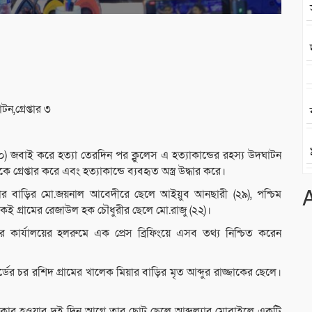
,গ্রেপ্তার ৩
) জবাই করে হত্যা তেরদিন পর ক্লুলেস এ হত্যাকান্ডের রহস্য উদঘাটন
েপ্তার করে এবং হত্যাকান্ডে ব্যবহৃত অস্ত্র উদ্ধার করে।
মিয়ার বাড়ির মো.জয়নাল আবেদীরে ছেলে আইয়ুব আনছারী (২৯), পশ্চিম
একই গ্রামের রেজাউল হক চৌধুরীর ছেলে মো.রাজু (২২)।
 কার্যালয়ের হলরুমে এক প্রেস ব্রিফিংয়ে এসব তথ্য নিশ্চিত করেন
ের চর রশিদ গ্রামের খালেক মিয়ার বাড়ির মৃত আব্দুর রাজ্জাকের ছেলে।
্ডের শিকার হওয়ার দুই দিন আগে তার ছোট ছেলে আব্দুল্যার মোবাইলে একটি