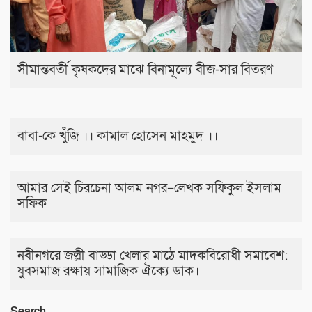
সীমান্তবর্তী কৃষকদের মাঝে বিনামূল্যে বীজ-সার বিতরণ
বাবা-কে খুঁজি ।। কামাল হোসেন মাহমুদ ।।
আমার সেই চিরচেনা আলম নগর–লেখক সফিকুল ইসলাম
সফিক
নবীনগরে জল্লী বাড্ডা খেলার মাঠে মাদকবিরোধী সমাবেশ:
যুবসমাজ রক্ষায় সামাজিক ঐক্যে ডাক।
Search