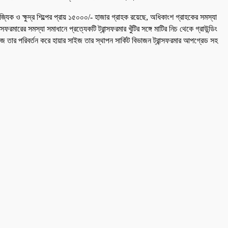
ক ও ক্ষুদ্র শিল্পের প্রায় ১৫০০০/- হাজার গ্রাহক রয়েছে, অধিকাংশ গ্রাহকের সমস্যা
ফরমারের সমস্যা সমাধানে প্রত্যেকটি ট্রান্সফরমার খুঁটির সঙ্গে মাটির নিচ থেকে গ্রাউন্ডিং
জ তার পরিবর্তন করে হায়ার সাইজ তার স্থাপন সার্কিট বিভাজন ট্রান্সফরমার আপগ্রেড সহ