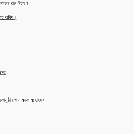
্নানের চাল বিতরণ।
্লাহ অবিদ।
াদের
জ্ঞানুষ্ঠান ও নামযজ্ঞ মহোৎসব