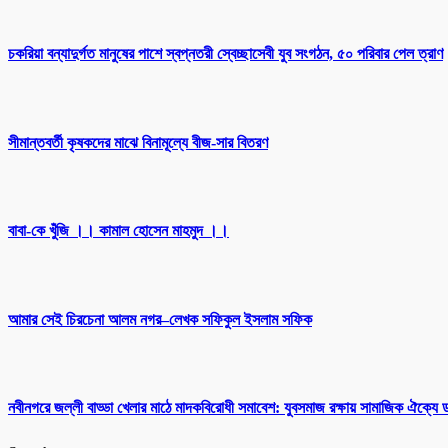
চকরিয়া বন্যাদুর্গত মানুষের পাশে স্বপ্নতরী স্বেচ্ছাসেবী যুব সংগঠন, ৫০ পরিবার পেল ত্রাণ
সীমান্তবর্তী কৃষকদের মাঝে বিনামূল্যে বীজ-সার বিতরণ
বাবা-কে খুঁজি ।। কামাল হোসেন মাহমুদ ।।
আমার সেই চিরচেনা আলম নগর–লেখক সফিকুল ইসলাম সফিক
নবীনগরে জল্লী বাড্ডা খেলার মাঠে মাদকবিরোধী সমাবেশ: যুবসমাজ রক্ষায় সামাজিক ঐক্যে