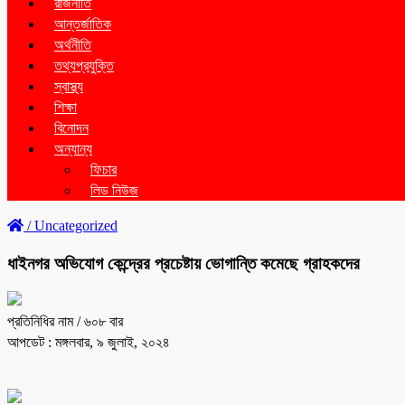
রাজনীতি
আন্তর্জাতিক
অর্থনীতি
তথ্যপ্রযুক্তি
স্বাস্থ্য
শিক্ষা
বিনোদন
অন্যান্য
ফিচার
লিড নিউজ
/
Uncategorized
ধাইনগর অভিযোগ কেন্দ্রের প্রচেষ্টায় ভোগান্তি কমেছে গ্রাহকদের
প্রতিনিধির নাম
/ ৬০৮ বার
আপডেট : মঙ্গলবার, ৯ জুলাই, ২০২৪