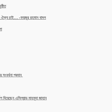
ষ্ঠিত
চনে ঐক্য চাই… -ফয়জুর রহমান বাদল
লা
 সংবর্ধনা প্রদান
শ দিয়েছেন এসিল্যান্ড মাহমুদা জাহান