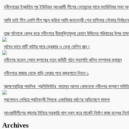
নবীনগরের ইব্রাহিম পুর ইউনিয়ন আওয়ামী লীগের নেতৃবৃন্দের সাথে মতবিনিময় সভা অনু
আমি ভাই লীগ এমপি লীগ পছন্দ করিনা আমি জননেত্রী শেখ হাসিনার নৌকার নির্বা
তুচ্ছ ঘটনাকে কেন্দ্র করে নবীনগরে বীরমুক্তিযুদ্ধা রেহান উদ্দিনের পরিবারের উপর হাম
অবৈধ ভাবে মাটি কাটার দায়ে ড্রেজার ও ভেকু মেশিন জব্দ।
নবীনগর মডেল প্রেস ক্লাবের নতুন কমিটি গঠন সভাপতি খলিল সম্পাদক হুমায়ূন
নবীনগরে বাজার থেকে বাড়ি ফেরার পথে বজ্রপাতে নিহত ১
ব্রাহ্মণবাড়িয়া পাবলিক প্রসিকিউটর মাহাবুব আলম খোকনকে নবীনগর কল্যাণ সমিতির
প্রলোভন দেখিয়ে প্রতিবন্ধী শিশুকে একাধিবার ধর্ষণের অভিযোগে মামলা
আওয়ামীলীগের ব্যানার টানিয়ে সরকারি খাল দখল করে মার্কেট নির্মাণ কাজ বন্ধের নির্দে
Archives