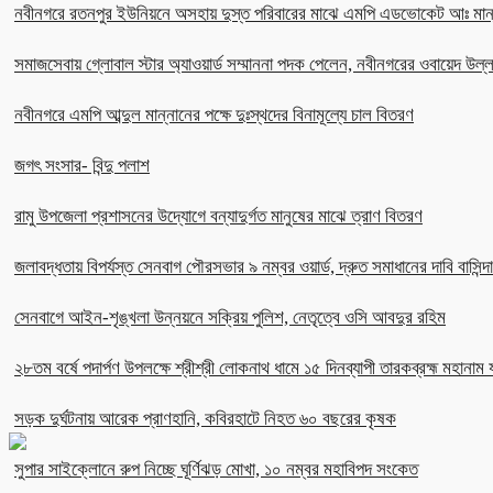
নবীনগরে রতনপুর ইউনিয়নে অসহায় দুস্ত পরিবারের মাঝে এমপি এডভোকেট আঃ মান
সমাজসেবায় গ্লোবাল স্টার অ্যাওয়ার্ড সম্মাননা পদক পেলেন, নবীনগরের ওবায়েদ উল
নবীনগরে এমপি আব্দুল মান্নানের পক্ষে দুঃস্থদের বিনামূল্যে চাল বিতরণ
জগৎ সংসার- বিন্দু পলাশ
রামু উপজেলা প্রশাসনের উদ্যোগে বন্যাদুর্গত মানুষের মাঝে ত্রাণ বিতরণ
জলাবদ্ধতায় বিপর্যস্ত সেনবাগ পৌরসভার ৯ নম্বর ওয়ার্ড, দ্রুত সমাধানের দাবি বাসিন্দ
সেনবাগে আইন-শৃঙ্খলা উন্নয়নে সক্রিয় পুলিশ, নেতৃত্বে ওসি আবদুর রহিম
২৮তম বর্ষে পদার্পণ উপলক্ষে শ্রীশ্রী লোকনাথ ধামে ১৫ দিনব্যাপী তারকব্রহ্ম মহানাম য
সড়ক দুর্ঘটনায় আরেক প্রাণহানি, কবিরহাটে নিহত ৬০ বছরের কৃষক
সুপার সাইক্লোনে রুপ নিচ্ছে ঘূর্ণিঝড় মোখা, ১০ নম্বর মহাবিপদ সংকেত