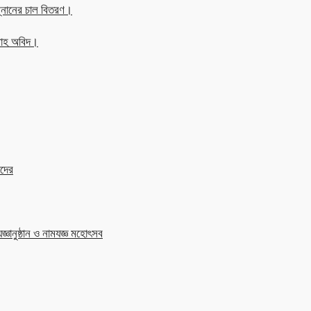
্নানের চাল বিতরণ।
্লাহ অবিদ।
াদের
জ্ঞানুষ্ঠান ও নামযজ্ঞ মহোৎসব