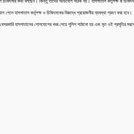
ভুল চিকিৎসার কথা বলছেন। কিন্তু তাদের অভিযোগ সঠিক নয়। হাসপাতাল কর্তৃপক্ষ বা চিক
পেলে হাসপাতাল কর্তৃপক্ষ ও চিকিৎসকের বিরুদ্ধে প্রয়োজনীয় ব্যবস্থা গ্রহণ করা হবে।
, ওই বেসরকারি হাসপাতালের গোলযোগের খবর পেয়ে পুলিশ পাঠানো হয় এবং মৃত ওই প্রসূতির ম