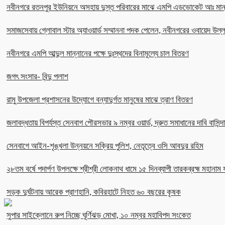
নবীনগরে রতনপুর ইউনিয়নে অসহায় দুস্ত পরিবারের মাঝে এমপি এডভোকেট আঃ মান
সমাজসেবায় গ্লোবাল স্টার অ্যাওয়ার্ড সম্মাননা পদক পেলেন, নবীনগরের ওবায়েদ উল
নবীনগরে এমপি আব্দুল মান্নানের পক্ষে দুঃস্থদের বিনামূল্যে চাল বিতরণ
জগৎ সংসার- বিন্দু পলাশ
রামু উপজেলা প্রশাসনের উদ্যোগে বন্যাদুর্গত মানুষের মাঝে ত্রাণ বিতরণ
জলাবদ্ধতায় বিপর্যস্ত সেনবাগ পৌরসভার ৯ নম্বর ওয়ার্ড, দ্রুত সমাধানের দাবি বাসিন্দ
সেনবাগে আইন-শৃঙ্খলা উন্নয়নে সক্রিয় পুলিশ, নেতৃত্বে ওসি আবদুর রহিম
২৮তম বর্ষে পদার্পণ উপলক্ষে শ্রীশ্রী লোকনাথ ধামে ১৫ দিনব্যাপী তারকব্রহ্ম মহানাম য
সড়ক দুর্ঘটনায় আরেক প্রাণহানি, কবিরহাটে নিহত ৬০ বছরের কৃষক
সুপার সাইক্লোনে রুপ নিচ্ছে ঘূর্ণিঝড় মোখা, ১০ নম্বর মহাবিপদ সংকেত