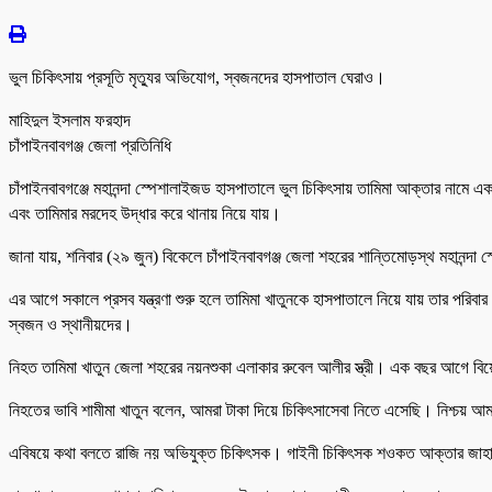
ভুল চিকিৎসায় প্রসূতি মৃত্যুর অভিযোগ, স্বজনদের হাসপাতাল ঘেরাও।
মাহিদুল ইসলাম ফরহাদ
চাঁপাইনবাবগঞ্জ জেলা প্রতিনিধি
চাঁপাইনবাবগঞ্জে মহানন্দা স্পেশালাইজড হাসপাতালে ভুল চিকিৎসায় তামিমা আক্তার নামে এ
এবং তামিমার মরদেহ উদ্ধার করে থানায় নিয়ে যায়।
জানা যায়, শনিবার (২৯ জুন) বিকেলে চাঁপাইনবাবগঞ্জ জেলা শহরের শান্তিমোড়স্থ মহানন্দ
এর আগে সকালে প্রসব যন্ত্রণা শুরু হলে তামিমা খাতুনকে হাসপাতালে নিয়ে যায় তার পরিবার। 
স্বজন ও স্থানীয়দের।
নিহত তামিমা খাতুন জেলা শহরের নয়নশুকা এলাকার রুবেল আলীর স্ত্রী। এক বছর আগে বিয়ে
নিহতের ভাবি শামীমা খাতুন বলেন, আমরা টাকা দিয়ে চিকিৎসাসেবা নিতে এসেছি। নিশ্চয়
এবিষয়ে কথা বলতে রাজি নয় অভিযুক্ত চিকিৎসক। গাইনী চিকিৎসক শওকত আক্তার জাহান 