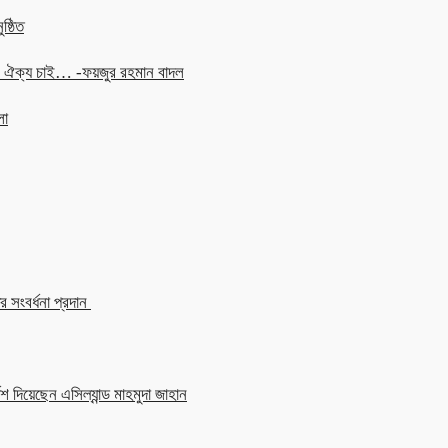
ষ্ঠিত
চনে ঐক্য চাই… -ফয়জুর রহমান বাদল
লা
 সংবর্ধনা প্রদান
শ দিয়েছেন এসিল্যান্ড মাহমুদা জাহান