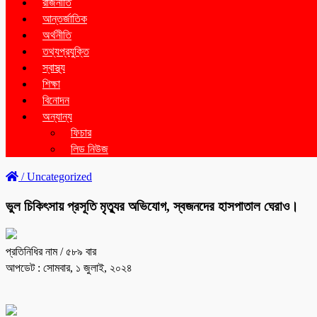
রাজনীতি
আন্তর্জাতিক
অর্থনীতি
তথ্যপ্রযুক্তি
স্বাস্থ্য
শিক্ষা
বিনোদন
অন্যান্য
ফিচার
লিড নিউজ
/
Uncategorized
ভুল চিকিৎসায় প্রসূতি মৃত্যুর অভিযোগ, স্বজনদের হাসপাতাল ঘেরাও।
প্রতিনিধির নাম
/ ৫৮৯ বার
আপডেট : সোমবার, ১ জুলাই, ২০২৪