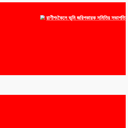
রাণীশংকৈলে ভূমি জরিপকারক সমিতির সভাপতি ওয়াকেয়