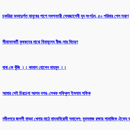
চকরিয়া বন্যাদুর্গত মানুষের পাশে স্বপ্নতরী স্বেচ্ছাসেবী যুব সংগঠন, ৫০ পরিবার পেল ত্রাণ
সীমান্তবর্তী কৃষকদের মাঝে বিনামূল্যে বীজ-সার বিতরণ
বাবা-কে খুঁজি ।। কামাল হোসেন মাহমুদ ।।
আমার সেই চিরচেনা আলম নগর–লেখক সফিকুল ইসলাম সফিক
নবীনগরে জল্লী বাড্ডা খেলার মাঠে মাদকবিরোধী সমাবেশ: যুবসমাজ রক্ষায় সামাজিক ঐক্যে