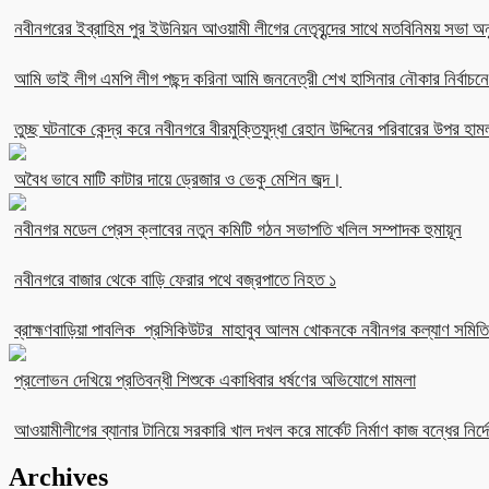
নবীনগরের ইব্রাহিম পুর ইউনিয়ন আওয়ামী লীগের নেতৃবৃন্দের সাথে মতবিনিময় সভা অনু
আমি ভাই লীগ এমপি লীগ পছন্দ করিনা আমি জননেত্রী শেখ হাসিনার নৌকার নির্বা
তুচ্ছ ঘটনাকে কেন্দ্র করে নবীনগরে বীরমুক্তিযুদ্ধা রেহান উদ্দিনের পরিবারের উপর হাম
অবৈধ ভাবে মাটি কাটার দায়ে ড্রেজার ও ভেকু মেশিন জব্দ।
নবীনগর মডেল প্রেস ক্লাবের নতুন কমিটি গঠন সভাপতি খলিল সম্পাদক হুমায়ূন
নবীনগরে বাজার থেকে বাড়ি ফেরার পথে বজ্রপাতে নিহত ১
ব্রাহ্মণবাড়িয়া পাবলিক প্রসিকিউটর মাহাবুব আলম খোকনকে নবীনগর কল্যাণ সমিতির
প্রলোভন দেখিয়ে প্রতিবন্ধী শিশুকে একাধিবার ধর্ষণের অভিযোগে মামলা
আওয়ামীলীগের ব্যানার টানিয়ে সরকারি খাল দখল করে মার্কেট নির্মাণ কাজ বন্ধের নির্দে
Archives