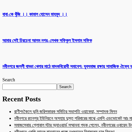
বাবা-কে খুঁজি ।। কামাল হোসেন মাহমুদ ।।
আমার সেই চিরচেনা আলম নগর–লেখক সফিকুল ইসলাম সফিক
নবীনগরে জল্লী বাড্ডা খেলার মাঠে মাদকবিরোধী সমাবেশ: যুবসমাজ রক্ষায় সামাজিক ঐক্যে
Search
Search
Recent Posts
রাণীশংকৈলে ভূমি জরিপকারক সমিতির সভাপতি ওয়াকেয়া, সম্পাদক মিলন
নবীনগরে রতনপুর ইউনিয়নে অসহায় দুস্ত পরিবারের মাঝে এমপি এডভোকেট আঃ মা
সমাজসেবায় গ্লোবাল স্টার অ্যাওয়ার্ড সম্মাননা পদক পেলেন, নবীনগরের ওবায়েদ 
নবীনগরে এমপি আব্দুল মান্নানের পক্ষে দুঃস্থদের বিনামূল্যে চাল বিতরণ