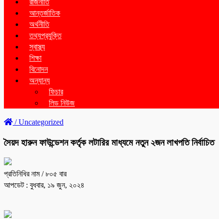
রাজনীতি
আন্তর্জাতিক
অর্থনীতি
তথ্যপ্রযুক্তি
স্বাস্থ্য
শিক্ষা
বিনোদন
অন্যান্য
ফিচার
লিড নিউজ
/
Uncategorized
সৈয়দ হারুন ফাউন্ডেশন কর্তৃক লটারির মাধ্যমে নতুন ২জন লাখপতি নির্বাচিত
প্রতিনিধির নাম
/ ৮০৫ বার
আপডেট : বুধবার, ১৯ জুন, ২০২৪