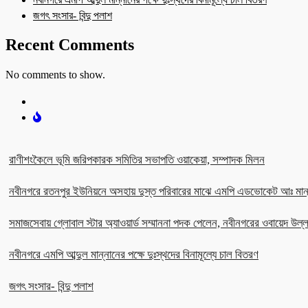
জগৎ সংসার- বিন্দু পলাশ
Recent Comments
No comments to show.
রাণীশংকৈলে ভূমি জরিপকারক সমিতির সভাপতি ওয়াকেয়া, সম্পাদক মিলন
নবীনগরে রতনপুর ইউনিয়নে অসহায় দুস্ত পরিবারের মাঝে এমপি এডভোকেট আঃ মান
সমাজসেবায় গ্লোবাল স্টার অ্যাওয়ার্ড সম্মাননা পদক পেলেন, নবীনগরের ওবায়েদ উল
নবীনগরে এমপি আব্দুল মান্নানের পক্ষে দুঃস্থদের বিনামূল্যে চাল বিতরণ
জগৎ সংসার- বিন্দু পলাশ