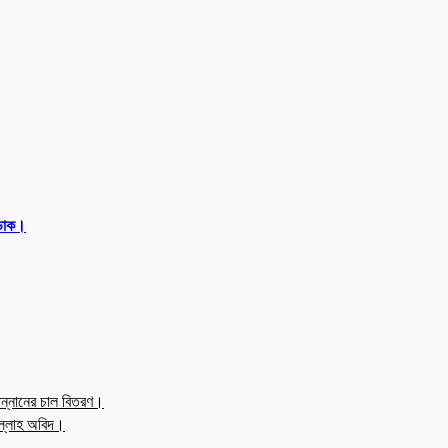
 ডাক।
ন্নানের চাল বিতরণ।
উল্লাহ অবিদ।