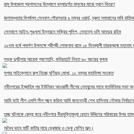
রামু উপজেলা প্রশাসনের উদ্যোগে বন্যাদুর্গত মানুষের মাঝে ত্রাণ বিতরণ
জলাবদ্ধতায় বিপর্যস্ত সেনবাগ পৌরসভার ৯ নম্বর ওয়ার্ড, দ্রুত সমাধানের দাবি বাসিন্দ
সেনবাগে আইন-শৃঙ্খলা উন্নয়নে সক্রিয় পুলিশ, নেতৃত্বে ওসি আবদুর রহিম
২৮তম বর্ষে পদার্পণ উপলক্ষে শ্রীশ্রী লোকনাথ ধামে ১৫ দিনব্যাপী তারকব্রহ্ম মহানাম য
সড়ক দুর্ঘটনায় আরেক প্রাণহানি, কবিরহাটে নিহত ৬০ বছরের কৃষক
সুপার সাইক্লোনে রুপ নিচ্ছে ঘূর্ণিঝড় মোখা, ১০ নম্বর মহাবিপদ সংকেত
নবীনগরের ইব্রাহিম পুর ইউনিয়ন আওয়ামী লীগের নেতৃবৃন্দের সাথে মতবিনিময় সভা অনু
আমি ভাই লীগ এমপি লীগ পছন্দ করিনা আমি জননেত্রী শেখ হাসিনার নৌকার নির্বা
তুচ্ছ ঘটনাকে কেন্দ্র করে নবীনগরে বীরমুক্তিযুদ্ধা রেহান উদ্দিনের পরিবারের উপর হাম
অবৈধ ভাবে মাটি কাটার দায়ে ড্রেজার ও ভেকু মেশিন জব্দ।