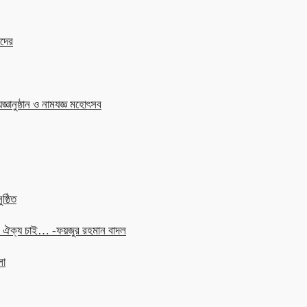
াদের
জ্ঞানুষ্ঠান ও নামযজ্ঞ মহোৎসব
ষ্ঠিত
চনে ঐক্য চাই… -ফয়জুর রহমান বাদল
লা