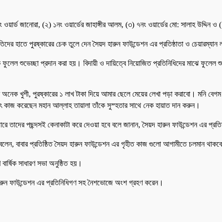
নং ওয়ার্ড জানোরা, (২) ১নং ওয়ার্ডের জাহাঙ্গীর আলম, (৩) ৭নং ওয়ার্ডের মো: সালাহ উদ্দিন ও
তিদের হাতে পুরষ্কারের চেক তুলে দেন সৈয়দ হারুন ফাউন্ডেশন এর প্রতিষ্ঠাতা ও চেয়ারম্যান 
কে ফুলেল শুভেচ্ছা প্রদান করা হয়। বিদায়ী ও দায়িত্বে নিয়োজিত প্রতিনিধিদের মাঝে ফুলেল
।
 অনেক খুশী, পুরষ্কারের ১ লাখ টাকা দিয়ে আমার ছেলে মেয়ের লেখা পড়া করাবো। মনি বেগ
কাজ করেছেন মহান আল্লাহ তায়ালা তাঁকে সুস্হতার সাথে নেক হায়াত দান করুন।
 বাজারে তাদের পছন্দসই কেনাকাটা করে দেওয়া হবে বলে জানান, সৈয়দ হারুন ফাউন্ডেশন এর প্রতি
ে বলেন, বাবার প্রতিষ্ঠিত সৈয়দ হারুন ফাউন্ডেশন এর গৃহীত কাজ গুলো আগামীতে চলমান থা
 বার্ষিক সাধারণ সভা অনুষ্ঠিত হয়।
য়দ হারুন ফাউন্ডেশন এর প্রতিনিধিগণ সহ নৈশভোজে অংশ গ্রহণ করেন।