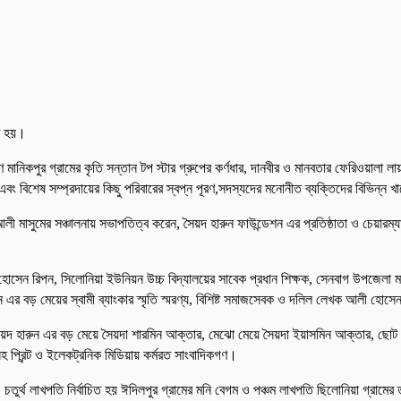
িত হয়।
মানিকপুর গ্রামের কৃতি সন্তান টপ স্টার গ্রুপের কর্ণধার, দানবীর ও মানবতার ফেরিওয়ালা লায়
 এবং বিশেষ সম্প্রদায়ের কিছু পরিবারের স্বপ্ন পূরণ,সদস্যদের মনোনীত ব্যক্তিদের বিভিন্ন খ
াসুমের সঞ্চালনায় সভাপতিত্ব করেন, সৈয়দ হারুন ফাউন্ডেশন এর প্রতিষ্ঠাতা ও চেয়ারম্যান,
োসেন রিপন, সিলোনিয়া ইউনিয়ন উচ্চ বিদ্যালয়ের সাবেক প্রধান শিক্ষক, সেনবাগ উপজেলা মাধ
রুন এর বড় মেয়ের স্বামী ব্যাংকার স্মৃতি স্মরণ্য, বিশিষ্ট সমাজসেবক ও দলিল লেখক আলী হোস
য়দ হারুন এর বড় মেয়ে সৈয়দা শারমিন আক্তার, মেঝো মেয়ে সৈয়দা ইয়াসমিন আক্তার, ছোট 
সহ প্রিন্ট ও ইলেকট্রনিক মিডিয়ায় কর্মরত সাংবাদিকগণ।
হয়। চতুর্থ লাখপতি নির্বাচিত হয় ঈদিলপুর গ্রামের মনি বেগম ও পঞ্চম লাখপতি ছিলোনিয়া গ্রা