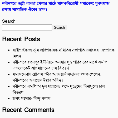
নবীনগরে জল্লী বাড্ডা খেলার মাঠে মাদকবিরোধী সমাবেশ: যুবসমাজ
রক্ষায় সামাজিক ঐক্যে ডাক।
Search
Search
Recent Posts
রাণীশংকৈলে ভূমি জরিপকারক সমিতির সভাপতি ওয়াকেয়া, সম্পাদক
মিলন
নবীনগরে রতনপুর ইউনিয়নে অসহায় দুস্ত পরিবারের মাঝে এমপি
এডভোকেট আঃ মান্নানের চাল বিতরণ।
সমাজসেবায় গ্লোবাল স্টার অ্যাওয়ার্ড সম্মাননা পদক পেলেন,
নবীনগরের ওবায়েদ উল্লাহ অবিদ।
নবীনগরে এমপি আব্দুল মান্নানের পক্ষে দুঃস্থদের বিনামূল্যে চাল
বিতরণ
জগৎ সংসার- বিন্দু পলাশ
Recent Comments