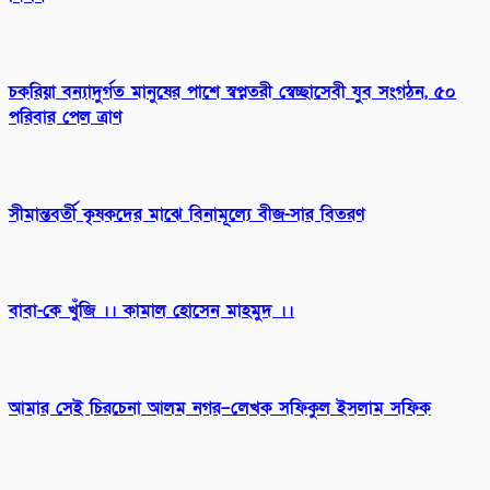
চকরিয়া বন্যাদুর্গত মানুষের পাশে স্বপ্নতরী স্বেচ্ছাসেবী যুব সংগঠন, ৫০
পরিবার পেল ত্রাণ
সীমান্তবর্তী কৃষকদের মাঝে বিনামূল্যে বীজ-সার বিতরণ
বাবা-কে খুঁজি ।। কামাল হোসেন মাহমুদ ।।
আমার সেই চিরচেনা আলম নগর–লেখক সফিকুল ইসলাম সফিক