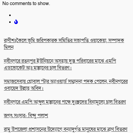
No comments to show.
রাণীশংকৈলে ভূমি জরিপকারক সমিতির সভাপতি ওয়াকেয়া, সম্পাদক
মিলন
নবীনগরে রতনপুর ইউনিয়নে অসহায় দুস্ত পরিবারের মাঝে এমপি
এডভোকেট আঃ মান্নানের চাল বিতরণ।
সমাজসেবায় গ্লোবাল স্টার অ্যাওয়ার্ড সম্মাননা পদক পেলেন, নবীনগরের
ওবায়েদ উল্লাহ অবিদ।
নবীনগরে এমপি আব্দুল মান্নানের পক্ষে দুঃস্থদের বিনামূল্যে চাল বিতরণ
জগৎ সংসার- বিন্দু পলাশ
রামু উপজেলা প্রশাসনের উদ্যোগে বন্যাদুর্গত মানুষের মাঝে ত্রাণ বিতরণ