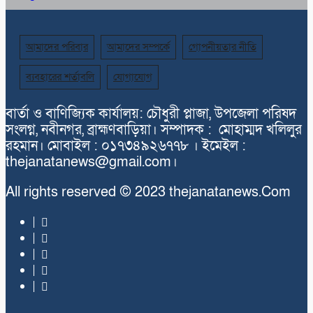
আমাদের পরিবার
আমাদের সম্পর্কে
গোপনীয়তার নীতি
ব্যবহারের শর্তাবলি
যোগাযোগ
বার্তা ও বাণিজ্যিক কার্যালয়: চৌধুরী প্লাজা, উপজেলা পরিষদ
সংলগ্ন, নবীনগর, ব্রাহ্মণবাড়িয়া। সম্পাদক : মোহাম্মদ খলিলুর
রহমান। মোবাইল : ০১৭৩৪৯২৬৭৭৮ । ইমেইল :
thejanatanews@gmail.com।
All rights reserved © 2023 thejanatanews.Com