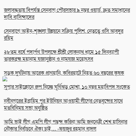
জলাবদ্ধতায় বিপর্যস্ত সেনবাগ পৌরসভার ৯ নম্বর ওয়ার্ড, দ্রুত সমাধানের
দাবি বাসিন্দাদের
সেনবাগে আইন-শৃঙ্খলা উন্নয়নে সক্রিয় পুলিশ, নেতৃত্বে ওসি আবদুর
রহিম
২৮তম বর্ষে পদার্পণ উপলক্ষে শ্রীশ্রী লোকনাথ ধামে ১৫ দিনব্যাপী
তারকব্রহ্ম মহানাম যজ্ঞানুষ্ঠান ও নামযজ্ঞ মহোৎসব
সড়ক দুর্ঘটনায় আরেক প্রাণহানি, কবিরহাটে নিহত ৬০ বছরের কৃষক
সুপার সাইক্লোনে রুপ নিচ্ছে ঘূর্ণিঝড় মোখা, ১০ নম্বর মহাবিপদ সংকেত
নবীনগরের ইব্রাহিম পুর ইউনিয়ন আওয়ামী লীগের নেতৃবৃন্দের সাথে
মতবিনিময় সভা অনুষ্ঠিত
আমি ভাই লীগ এমপি লীগ পছন্দ করিনা আমি জননেত্রী শেখ হাসিনার
নৌকার নির্বাচনে ঐক্য চাই… -ফয়জুর রহমান বাদল