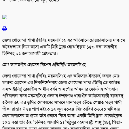
আপডেট : শুক্রবার, ১৪ জুন, ২০২৪
জেলা গোয়েন্দা শাখা (ডিবি), ময়মনসিংহ এর অভিযানে চোরাচালানের মাধ্যমে
অবৈধভাবে নিয়ে আসা একটি মিনি ট্রাক বোঝাইকৃত ১৫০ বস্তা ভারতীয়
চিনিসহ ০১ জন আসামী গ্রেফতার।
মোঃ আলমগীর হোসেন বিশেষ প্রতিনিধি ময়মনসিংহ
জেলা গোয়েন্দা শাখা (ডিবি), ময়মনসিংহ এর অফিসার-ইনচার্জ, জনাব মোঃ
ফারুক হোসেন এর দিকনির্দেশনায় জেলা গোয়েন্দা শাখা (ডিবি) তে কর্মরত
এসআই(নিঃ) রেজাউল আমীন বর্ষন ও সংগীয় অফিসার ফোর্সসহ অভিযান
পরিচালনা করে ময়মনসিংহ জেলার ঈশ্বরগঞ্জ থানাধীন আঠারোবাড়ী বাজারস্থ
জনৈক জয় এর ভুসির দোকানের সামনে ধান মহল হইতে পেয়াজ মহল গামী
পাঁকা রাস্তার উত্তর পাশ হইতে ১২ জুন ২০২৪ খ্রিঃ তারিখ ০৬.২০ ঘটিকায়
চোরাচালানের মাধ্যমে অবৈধভাবে নিয়ে আসা একটি মিনি ট্রাক বোঝাইকৃত
১৫০ বস্তা ভারতীয় চিনিসহ আসামি ১। মিঠুনুর রহমান @ পাপ্পু (২৮), পিতা-