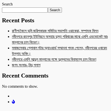
Search
Search
Recent Posts
রাণীশংকৈলে ভূমি জরিপকারক সমিতির সভাপতি ওয়াকেয়া, সম্পাদক মিলন
নবীনগরে রতনপুর ইউনিয়নে অসহায় দুস্ত পরিবারের মাঝে এমপি এডভোকেট আঃ
মান্নানের চাল বিতরণ।
সমাজসেবায় গ্লোবাল স্টার অ্যাওয়ার্ড সম্মাননা পদক পেলেন, নবীনগরের ওবায়েদ
উল্লাহ অবিদ।
নবীনগরে এমপি আব্দুল মান্নানের পক্ষে দুঃস্থদের বিনামূল্যে চাল বিতরণ
জগৎ সংসার- বিন্দু পলাশ
Recent Comments
No comments to show.