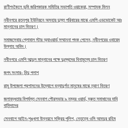
রাণীশংকৈলে ভূমি জরিপকারক সমিতির সভাপতি ওয়াকেয়া, সম্পাদক মিলন
নবীনগরে রতনপুর ইউনিয়নে অসহায় দুস্ত পরিবারের মাঝে এমপি এডভোকেট আঃ
মান্নানের চাল বিতরণ।
সমাজসেবায় গ্লোবাল স্টার অ্যাওয়ার্ড সম্মাননা পদক পেলেন, নবীনগরের ওবায়েদ
উল্লাহ অবিদ।
নবীনগরে এমপি আব্দুল মান্নানের পক্ষে দুঃস্থদের বিনামূল্যে চাল বিতরণ
জগৎ সংসার- বিন্দু পলাশ
রামু উপজেলা প্রশাসনের উদ্যোগে বন্যাদুর্গত মানুষের মাঝে ত্রাণ বিতরণ
জলাবদ্ধতায় বিপর্যস্ত সেনবাগ পৌরসভার ৯ নম্বর ওয়ার্ড, দ্রুত সমাধানের দাবি
বাসিন্দাদের
সেনবাগে আইন-শৃঙ্খলা উন্নয়নে সক্রিয় পুলিশ, নেতৃত্বে ওসি আবদুর রহিম