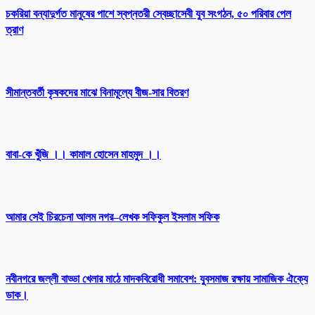
চকরিয়া বন্যাদুর্গত মানুষের পাশে স্বপ্নতরী স্বেচ্ছাসেবী যুব সংগঠন, ৫০ পরিবার পেল
ত্রাণ
সীমান্তবর্তী কৃষকদের মাঝে বিনামূল্যে বীজ-সার বিতরণ
বাবা-কে খুঁজি ।। কামাল হোসেন মাহমুদ ।।
আমার সেই চিরচেনা আলম নগর–লেখক সফিকুল ইসলাম সফিক
নবীনগরে জল্লী বাড্ডা খেলার মাঠে মাদকবিরোধী সমাবেশ: যুবসমাজ রক্ষায় সামাজিক ঐক্যে
ডাক।