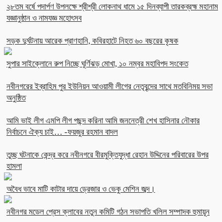
২৮তম বর্ষে পদার্পণ উপলক্ষে শ্রীশ্রী লোকনাথ ধামে ১৫ দিনব্যাপী তারকব্রহ্ম মহানাম
যজ্ঞানুষ্ঠান ও নামযজ্ঞ মহোৎসব
সড়ক দুর্ঘটনায় আরেক প্রাণহানি, কবিরহাটে নিহত ৬০ বছরের কৃষক
সুপার সাইক্লোনে রুপ নিচ্ছে ঘূর্ণিঝড় মোখা, ১০ নম্বর মহাবিপদ সংকেত
নবীনগরের ইব্রাহিম পুর ইউনিয়ন আওয়ামী লীগের নেতৃবৃন্দের সাথে মতবিনিময় সভা
অনুষ্ঠিত
আমি ভাই লীগ এমপি লীগ পছন্দ করিনা আমি জননেত্রী শেখ হাসিনার নৌকার
নির্বাচনে ঐক্য চাই… -ফয়জুর রহমান বাদল
তুচ্ছ ঘটনাকে কেন্দ্র করে নবীনগরে বীরমুক্তিযুদ্ধা রেহান উদ্দিনের পরিবারের উপর
হামলা
অবৈধ ভাবে মাটি কাটার দায়ে ড্রেজার ও ভেকু মেশিন জব্দ।
নবীনগর মডেল প্রেস ক্লাবের নতুন কমিটি গঠন সভাপতি খলিল সম্পাদক হুমায়ূন