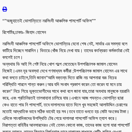
“”অজুহাতেই ভোগান্তিতে নরসিংদী আঞ্চলিক পাসপোর্ট অফিস””
রিপোর্টার,ঢাকাঃ- জিহাদ হোসেন
নরসিংদী আঞ্চলিক পাসপোর্ট অফিসে ভোগান্তির যেনো শেষ নেই, সার্ভার এর সমস্যা বলে
কাটিয়ে দিচ্ছেন সারাদিন। ভিতরে খোঁজ নিয়ে দেখা যায়। তাদের কর্তব্যরত কর্মকর্তারা নেই
বললেই চলে।
অন্যথায় ভি আই পি গেষ্ট নিয়ে খোশ গল্পে মেতেছেন উপপরিচালক জামাল হোসেন
নিজেই।এমন দূর অবস্থা দেখে গণমাধ্যম কর্মীরা ;উপপরিচালক জামাল হোসেন এর সাথে
কথা বলতে চাইলে,তিনি জানান”আমি বক্তব্য দিতে রাজি নয় আপনারা বরং নিচের
পরিস্থিতি পারলে শান্ত করুন।আর যদি সংবাদ প্রকাশ করেন তো করেন যা মনে চায়
করেন” নিচে গিয়ে ভুক্তভোগীদের সাথে কথা বলে জানা যায়,তারা অযথায় মানুষকে হয়রানি
করে, এবং প্রতিনিয়তই তালবাহানা চালিয়ে যায়।এখানে আজ পযন্তও ভোগান্তি ছারা
কেও হাতে পায় নি পাসপোর্ট, তবে দালালদের হাতে দিলে খুব সহজেই আলাউদ্দিন চেরাগের
মতোই আদ্ধাতিক ভাবে সঠিক ভাবেই হয় সব।তবে তাতে গুনতে হয় মোটা অংকের টাকা।
এদিকে সাংবাদিকদের উপস্থিতি টের পেয়ে দালালরা পাসপোর্ট অফিস ত্যাগ করে।
নিরাপত্তা বাহিনীর আনসারদেরও নেই তেমন কোনো কাজ, তাদের কাজ হলো যারা পাসপোর্ট
করতে আসবে, তাদের কিভাবে নির্জনঝাল ভাবে দালালের মাধ্যমে সেটিং করিয়ে দেওয়া