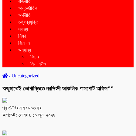
রাজনীতি
আন্তর্জাতিক
অর্থনীতি
তথ্যপ্রযুক্তি
স্বাস্থ্য
শিক্ষা
বিনোদন
অন্যান্য
ফিচার
লিড নিউজ
/
Uncategorized
অজুহাতেই ভোগান্তিতে নরসিংদী আঞ্চলিক পাসপোর্ট অফিস””
প্রতিনিধির নাম
/ ৮০৩ বার
আপডেট : সোমবার, ১০ জুন, ২০২৪