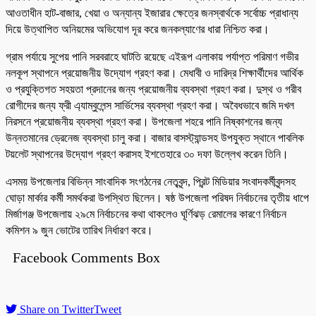
আওতাধীন হাট-বাজার, খেয়া ও অন্যান্য ইজারার ক্ষেত্রে জনস্বার্থকে সর্বোচ্চ প্রাধান্য
দিয়ে উত্থাপিত অনিয়মের অভিযোগ দূর করে জনকল্যাণের ধারা নিশ্চিত করা।
গ্রাম পর্যায়ে সুপেয় পানি সরবরাহে ঘাটতি রয়েছে এইরূপ এলাকায় পর্যাপ্ত পরিমাণ গভীর
নলকূপ স্থাপনে প্রয়োজনীয় উদ্যোগ গ্রহণ করা। মেধাবী ও দারিদ্র শিক্ষার্থীদের আর্থিক
ও প্রযুক্তিগত সহয়তা প্রদানের জন্য প্রয়োজনীয় ব্যবস্থা গ্রহণ করা। দুস্থ ও গরীব
রোগীদের জন্য ফ্রী এ্যাম্বুলেন্স সার্ভিসের ব্যবস্থা গ্রহণ করা। অবৈধভাবে জমি দখল
নিরসনে প্রয়োজনীয় ব্যবস্থা গ্রহণ করা। উপজেলা শহরে পানি নিষ্কাশনের জন্য
উন্নতমানের ড্রেনেজ ব্যবস্থা চালু করা। বাজার বাসস্ট্যান্ডসহ উপযুক্ত স্থানে পাবলিক
টয়লেট স্থাপনের উদ্যোগ গ্রহণ করাসহ ইশতেহারে ৩০ দফা উল্লেখ করেন তিনি।
এসময় উপজেলার বিভিন্ন সাংবাদিক সংগঠনের নেতৃবৃন্দ, প্রিন্ট মিডিয়ার সংবাদকর্মীবৃন্দসহ
ঘোড়া মার্কার কর্মী সমর্থকরা উপস্থিত ছিলেন। ষষ্ঠ উপজেলা পরিষদ নির্বাচনের তৃতীয় ধাপে
মির্জাগঞ্জ উপজেলায় ২৯মে নির্বাচনের কথা থাকলেও ঘূর্ণিঝড় রেমালের কারণে নির্বাচন
কমিশন ৯ জুন ভোটের তারিখ নির্ধারণ করে।
Facebook Comments Box
Share on Twitter
Tweet