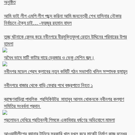
অনুষ্ঠিত
আমি ভাই লীগ এমপি লীগ পছন্দ করিনা আমি জননেত্রী শেখ হাসিনার নৌকার
নির্বাচনে ঐক্য চাই… -ফয়জুর রহমান বাদল
তুচ্ছ ঘটনাকে কেন্দ্র করে নবীনগরে বীরমুক্তিযুদ্ধা রেহান উদ্দিনের পরিবারের উপর
হামলা
অবৈধ ভাবে মাটি কাটার দায়ে ড্রেজার ও ভেকু মেশিন জব্দ।
নবীনগর মডেল প্রেস ক্লাবের নতুন কমিটি গঠন সভাপতি খলিল সম্পাদক হুমায়ূন
নবীনগরে বাজার থেকে বাড়ি ফেরার পথে বজ্রপাতে নিহত ১
ব্রাহ্মণবাড়িয়া পাবলিক প্রসিকিউটর মাহাবুব আলম খোকনকে নবীনগর কল্যাণ
সমিতির সংবর্ধনা প্রদান
প্রলোভন দেখিয়ে প্রতিবন্ধী শিশুকে একাধিবার ধর্ষণের অভিযোগে মামলা
আওয়ামীলীগের ব্যানার টানিয়ে সরকারি খাল দখল করে মার্কেট নির্মাণ কাজ বন্ধের