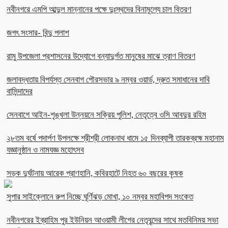
নবীনগরে এমপি আব্দুল মান্নানের পক্ষে দুঃস্থদের বিনামূল্যে চাল বিতরণ
জগৎ সংসার- বিন্দু পলাশ
রামু উপজেলা প্রশাসনের উদ্যোগে বন্যাদুর্গত মানুষের মাঝে ত্রাণ বিতরণ
জলাবদ্ধতায় বিপর্যস্ত সেনবাগ পৌরসভার ৯ নম্বর ওয়ার্ড, দ্রুত সমাধানের দাবি
বাসিন্দাদের
সেনবাগে আইন-শৃঙ্খলা উন্নয়নে সক্রিয় পুলিশ, নেতৃত্বে ওসি আবদুর রহিম
২৮তম বর্ষে পদার্পণ উপলক্ষে শ্রীশ্রী লোকনাথ ধামে ১৫ দিনব্যাপী তারকব্রহ্ম মহানাম
যজ্ঞানুষ্ঠান ও নামযজ্ঞ মহোৎসব
সড়ক দুর্ঘটনায় আরেক প্রাণহানি, কবিরহাটে নিহত ৬০ বছরের কৃষক
সুপার সাইক্লোনে রুপ নিচ্ছে ঘূর্ণিঝড় মোখা, ১০ নম্বর মহাবিপদ সংকেত
নবীনগরের ইব্রাহিম পুর ইউনিয়ন আওয়ামী লীগের নেতৃবৃন্দের সাথে মতবিনিময় সভা