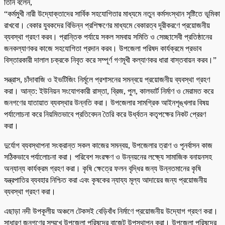
তিনি বলেন,
“কর্মমুখী নারী উদ্যোক্তাদের সার্বিক সহযোগিতার মাধ্যমে নতুন কর্মসংস্থান সৃষ্টিতে ভূমিকা
রাখবো। বেকার যুবকদের বিভিন্ন প্রশিক্ষণের মাধ্যমে বেকারত্ব দূরীকরণে প্রয়োজনীয়
ব্যবস্থা গ্রহণ করব। প্রান্তিক পর্যায়ে সকল সমবায় সমিতি ও সেচ্ছাসেবী প্রতিষ্ঠানের
জনকল্যাণকর কাজে সহযোগিতা প্রদান করব। উপজেলা পরিষদ কার্যক্রমে প্রভাব
বিস্তারকারী দালাল চক্রকে নিবৃত করে সম্পূর্ণ গণমূখী কল্যাণকর ধারা বাস্তবায়ন করব।”
সন্ত্রাস, চাঁদাবাজি ও ইভটিজিং নির্মূলে প্রশাসনের সমন্বয়ে প্রয়োজনীয় ব্যবস্থা গ্রহণ
করা। আন্ত: ইউনিয়ন সংযোগকারী রাস্তা, ব্রিজ, পুল, কালভার্ট নির্মাণ ও মেরামত করে
জনগণের যাতায়াত ব্যবস্থার উন্নতি করা। উপজেলার সামগ্রিক আইনশৃঙ্খলার বিষয়
পর্যালোচনা করে নিয়মিতভাবে প্রতিবেদন তৈরি করে উর্ধ্বতন কতৃপক্ষের নিকট প্রেরণ
করা।
দুর্যোগ ব্যবস্থাপনা সংক্রান্ত সকল কাজের সমন্বয়, উপজেলার ত্রাণ ও পূনর্বাসন কাজ
সঠিকভাবে পর্যালোচনা করা। পরিবেশ সংরক্ষণ ও উন্নয়নের লক্ষ্যে সামাজিক বনায়নসহ
অন্যান্য কার্যক্রম গ্রহণ করা। কৃষি ক্ষেত্রে ফলন বৃদ্ধির জন্য উন্নতমানের কৃষি
যন্ত্রপাতির ব্যবহার নিশ্চিত করা এবং কৃষকের ন্যায্য মূল্য আদায়ের জন্য প্রয়োজনীয়
ব্যবস্থা গ্রহণ করা।
এছাড়া নদী উপকূলীয় অঞ্চলে টেকসই বেড়িবাঁধ নির্মাণে প্রয়োজনীয় উদ্যোগ গ্রহণ করা।
সাধারণ জনগণের সম্মুখে উপজেলা পরিষদের বাজেট উপস্থাপন করা। উপজেলা পরিষদের