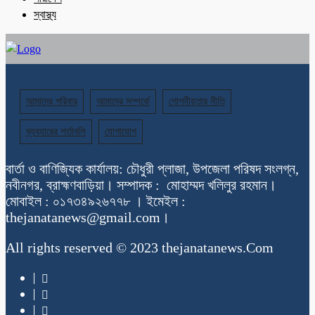
স্বাস্থ্য
আমাদের পরিবার
আমাদের সম্পর্কে
গোপনীয়তার নীতি
ব্যবহারের শর্তাবলি
যোগাযোগ
বার্তা ও বাণিজ্যিক কার্যালয়: চৌধুরী প্লাজা, উপজেলা পরিষদ সংলগ্ন,
নবীনগর, ব্রাহ্মণবাড়িয়া। সম্পাদক : মোহাম্মদ খলিলুর রহমান।
মোবাইল : ০১৭৩৪৯২৬৭৭৮ । ইমেইল :
thejanatanews@gmail.com।
All rights reserved © 2023 thejanatanews.Com