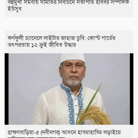
বহুমুখী সমবায় সমিতির নির্বাচনে সভাপতি হবিবর সম্পাদক
ইউসুব
কর্ণফুলী চ্যানেলে লাইটার জাহাজ ডুবি: কোস্ট গার্ডের
তৎপরতায় ১২ ক্রুই জীবিত উদ্ধার
ব্রাহ্মণবাড়িয়া-৫ (নবীনগর) আসনে হাড্ডাহাড্ডি লড়াইয়ে