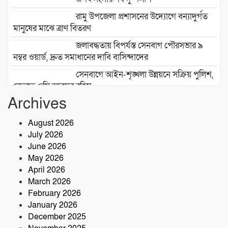
রামু উপজেলা প্রশাসনের উদ্যোগে বন্যাদুর্গত
মানুষের মাঝে ত্রাণ বিতরণ
জলাবদ্ধতায় বিপর্যস্ত সেনবাগ পৌরসভার ৯
নম্বর ওয়ার্ড, দ্রুত সমাধানের দাবি বাসিন্দাদের
সেনবাগে আইন-শৃঙ্খলা উন্নয়নে সক্রিয় পুলিশ,
নেতৃত্বে ওসি আবদুর রহিম
Archives
২৮তম বর্ষে পদার্পণ উপলক্ষে শ্রীশ্রী লোকনাথ
ধামে ১৫ দিনব্যাপী তারকব্রহ্ম মহানাম
August 2026
যজ্ঞানুষ্ঠান ও নামযজ্ঞ মহোৎসব
July 2026
সড়ক দুর্ঘটনায় আরেক প্রাণহানি, কবিরহাটে
June 2026
নিহত ৬০ বছরের কৃষক
May 2026
April 2026
March 2026
February 2026
January 2026
December 2025