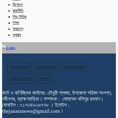
বিনোদন
রাজনীতি
লিড নিউজ
শিক্ষা
সারাদেশ
স্বাস্থ্য
আমাদের পরিবার
আমাদের সম্পর্কে
গোপনীয়তার নীতি
ব্যবহারের শর্তাবলি
যোগাযোগ
বার্তা ও বাণিজ্যিক কার্যালয়: চৌধুরী প্লাজা, উপজেলা পরিষদ সংলগ্ন,
নবীনগর, ব্রাহ্মণবাড়িয়া। সম্পাদক : মোহাম্মদ খলিলুর রহমান।
মোবাইল : ০১৭৩৪৯২৬৭৭৮ । ইমেইল :
thejanatanews@gmail.com।