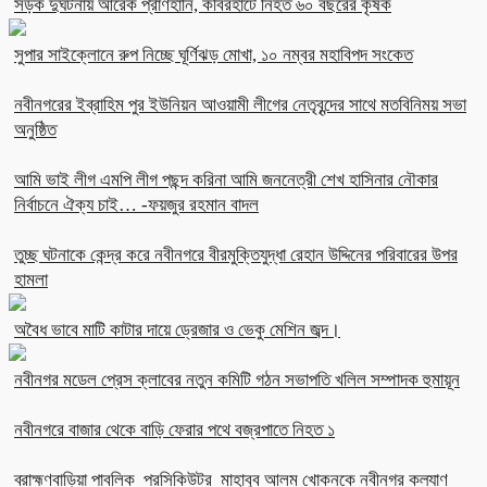
সড়ক দুর্ঘটনায় আরেক প্রাণহানি, কবিরহাটে নিহত ৬০ বছরের কৃষক
সুপার সাইক্লোনে রুপ নিচ্ছে ঘূর্ণিঝড় মোখা, ১০ নম্বর মহাবিপদ সংকেত
নবীনগরের ইব্রাহিম পুর ইউনিয়ন আওয়ামী লীগের নেতৃবৃন্দের সাথে মতবিনিময় সভা
অনুষ্ঠিত
আমি ভাই লীগ এমপি লীগ পছন্দ করিনা আমি জননেত্রী শেখ হাসিনার নৌকার
নির্বাচনে ঐক্য চাই… -ফয়জুর রহমান বাদল
তুচ্ছ ঘটনাকে কেন্দ্র করে নবীনগরে বীরমুক্তিযুদ্ধা রেহান উদ্দিনের পরিবারের উপর
হামলা
অবৈধ ভাবে মাটি কাটার দায়ে ড্রেজার ও ভেকু মেশিন জব্দ।
নবীনগর মডেল প্রেস ক্লাবের নতুন কমিটি গঠন সভাপতি খলিল সম্পাদক হুমায়ূন
নবীনগরে বাজার থেকে বাড়ি ফেরার পথে বজ্রপাতে নিহত ১
ব্রাহ্মণবাড়িয়া পাবলিক প্রসিকিউটর মাহাবুব আলম খোকনকে নবীনগর কল্যাণ