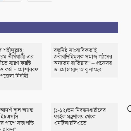
দ শহীদুল্লাহ:
বস্তুনিষ্ঠ সাংবাদিকতাই
রম তীর্থযাত্রী-এর
জবাবদিহিমূলক সমাজ গঠনের
ষিকীতে স্মরণ করছি
অন্যতম হাতিয়ার” — প্রফেসর
 ও কর্ম – মোশাররফ
ড. মোহাম্মদ আবু নাছের
জেলা নির্বাহী
দর্শ স্কুল অ্যান্ড
(১-১২)তম নিবন্ধনধারীদের
এইচএসসি
ফাইল মন্ত্রণালয় থেকে
ীদের পাশে সভাপতি
এনটিআরসিএতে
দ হারুন”