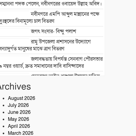
সম্মাননা পদক পেলেন, নবীনগরের ওবায়েদ উল্লাহ অবিদ।
নবীনগরে এমপি আব্দুল মান্নানের পক্ষে
দুঃস্থদের বিনামূল্যে চাল বিতরণ
জগৎ সংসার- বিন্দু পলাশ
রামু উপজেলা প্রশাসনের উদ্যোগে
বন্যাদুর্গত মানুষের মাঝে ত্রাণ বিতরণ
জলাবদ্ধতায় বিপর্যস্ত সেনবাগ পৌরসভার
৯ নম্বর ওয়ার্ড, দ্রুত সমাধানের দাবি বাসিন্দাদের
সেনবাগে আইন-শৃঙ্খলা উন্নয়নে সক্রিয়
পুলিশ, নেতৃত্বে ওসি আবদুর রহিম
Archives
২৮তম বর্ষে পদার্পণ উপলক্ষে শ্রীশ্রী
August 2026
লোকনাথ ধামে ১৫ দিনব্যাপী তারকব্রহ্ম
July 2026
মহানাম যজ্ঞানুষ্ঠান ও নামযজ্ঞ মহোৎসব
June 2026
সড়ক দুর্ঘটনায় আরেক প্রাণহানি,
May 2026
কবিরহাটে নিহত ৬০ বছরের কৃষক
April 2026
March 2026