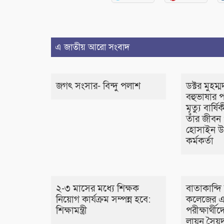
এ জাতীয় আরো সংবাদ
জগৎ সংসার- বিন্দু পলাশ
ডক্টর মুহম্ম
বহুভাষার প
মৃত্যু বার্
তাঁর জীবন
হোসাইন উপ
কর্মকর্তা
২-৩ মাসের মধ্যে শিক্ষক
বাতাকান্দি আ
নিয়োগ কার্যক্রম সম্পন্ন হবে:
কলেজের 
শিক্ষামন্ত্রী
পরীক্ষার্থ
লায়ন সৈয়