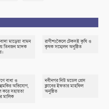
বোদা মাড়েয়া বামন
রাণীশংকৈলে টেকসই কৃষি ও
ায় তিনজন মাদক
কৃষক সম্মেলন অনুষ্ঠিত
ার।
মাণে বাধা ও
নবীনগর নিউ মডেল প্রেস
র হুমকির অভিযোগ,
ক্লাবের ইফতার মাহফিল
 করে সহায়তা
অনুষ্ঠিত
র মালিক