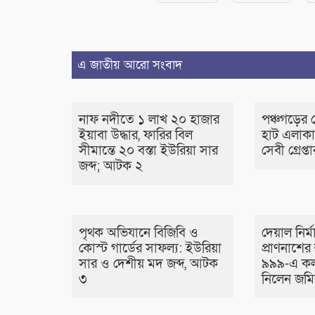
এ জাতীয় আরো সংবাদ
নাফ নদীতে ১ লাখ ২০ হাজার
পঞ্চগড়ের 
ইয়াবা উদ্ধার, ফারির বিল
হাট এলাক
সীমান্তে ২০ বস্তা ইউরিয়া সার
সেবী গ্রেপ্ত
জব্দ; আটক ২
পৃথক অভিযানে বিজিবি ও
দেয়াল নির্
কোস্ট গার্ডের সাফল্য: ইউরিয়া
প্রাণনাশে
সার ও দেশীয় মদ জব্দ, আটক
৯৯৯-এ কল
৩
নিলেন জমি