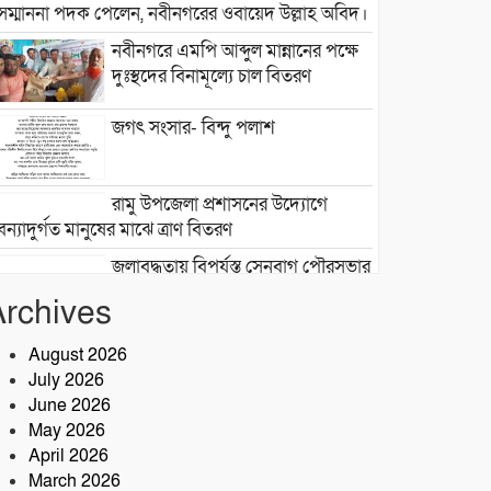
সম্মাননা পদক পেলেন, নবীনগরের ওবায়েদ উল্লাহ অবিদ।
নবীনগরে এমপি আব্দুল মান্নানের পক্ষে
দুঃস্থদের বিনামূল্যে চাল বিতরণ
জগৎ সংসার- বিন্দু পলাশ
রামু উপজেলা প্রশাসনের উদ্যোগে
বন্যাদুর্গত মানুষের মাঝে ত্রাণ বিতরণ
জলাবদ্ধতায় বিপর্যস্ত সেনবাগ পৌরসভার
৯ নম্বর ওয়ার্ড, দ্রুত সমাধানের দাবি বাসিন্দাদের
Archives
সেনবাগে আইন-শৃঙ্খলা উন্নয়নে সক্রিয়
পুলিশ, নেতৃত্বে ওসি আবদুর রহিম
August 2026
July 2026
June 2026
২৮তম বর্ষে পদার্পণ উপলক্ষে শ্রীশ্রী
May 2026
লোকনাথ ধামে ১৫ দিনব্যাপী তারকব্রহ্ম
April 2026
মহানাম যজ্ঞানুষ্ঠান ও নামযজ্ঞ মহোৎসব
March 2026