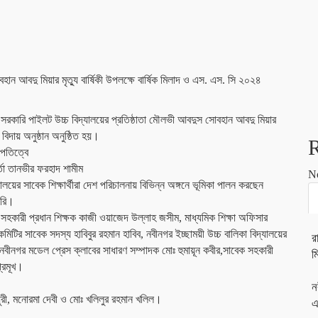
ান আবদু মিয়ার মৃত্যু বার্ষিকী উপলক্ষে বার্ষিক মিলাদ ও এস. এস. সি ২০২৪
ারি পাইলট উচ্চ বিদ্যালয়ের প্রতিষ্ঠাতা মৌলভী আবদুস সোবহান আবদু মিয়ার
র বিদায় অনুষ্ঠান অনুষ্ঠিত হয়।
াপতিত্বে
্তা তানভীর ফরহাদ শামীম
N
লয়ের সাবেক শিক্ষার্থীরা দেশ পরিচালনায় বিভিন্ন অঙ্গনে ভূমিকা পালন করছেন
করি।
 সহকারী প্রধান শিক্ষক কাজী ওয়াজেদ উল্লাহ জসীম, মাধ্যমিক শিক্ষা অফিসার
টির সাবেক সদস্য হাবিবুর রহমান হাবিব, নবীনগর ইচ্ছাময়ী উচ্চ বালিকা বিদ্যালয়ের
র
ু,নবীনগর মডেল প্রেস ক্লাবের সাধারণ সম্পাদক মোঃ হুমায়ূন কবীর,সাবেক সহকারী
ম
প্রমূখ।
ন
ুরী, মনোরমা দেবী ও মোঃ খলিলুর রহমান খলিল।
এ