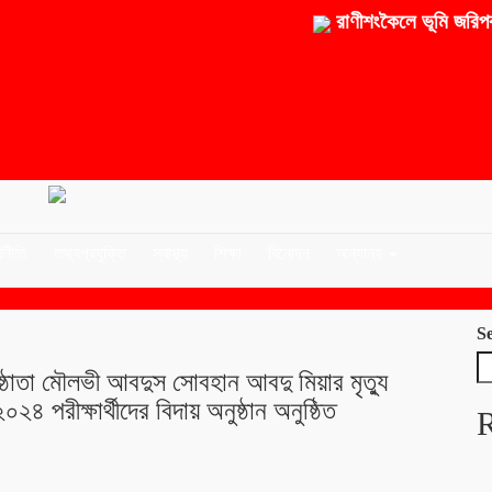
রাণীশংকৈলে ভূমি জরিপকারক
থনীতি
তথ্যপ্রযুক্তি
স্বাস্থ্য
শিক্ষা
বিনোদন
অন্যান্য
S
ষ্ঠাতা মৌলভী আবদুস সোবহান আবদু মিয়ার মৃত্যু
২৪ পরীক্ষার্থীদের বিদায় অনুষ্ঠান অনুষ্ঠিত
R