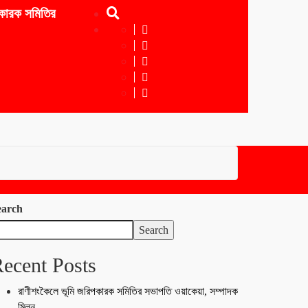
 সমিতির সভাপতি ওয়াকেয়া, সম্পাদক মিলন
নবীনগরে রতনপুর ইউনিয়নে 
earch
Search
ecent Posts
রাণীশংকৈলে ভূমি জরিপকারক সমিতির সভাপতি ওয়াকেয়া, সম্পাদক
মিলন