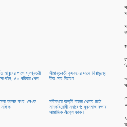
স
ন
ন
ব
জ
র
ব
্গত মানুষের পাশে স্বপ্নতরী
সীমান্তবর্তী কৃষকদের মাঝে বিনামূল্যে
ুব সংগঠন, ৫০ পরিবার পেল
বীজ-সার বিতরণ
জ
স
স
রচেনা আলম নগর–লেখক
নবীনগরে জল্লী বাড্ডা খেলার মাঠে
আ
ম সফিক
মাদকবিরোধী সমাবেশ: যুবসমাজ রক্ষায়
সামাজিক ঐক্যে ডাক।
২
ত