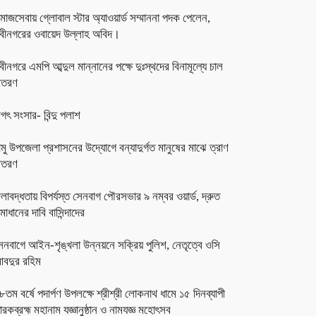
মাজসেবায় গ্লোবাল স্টার অ্যাওয়ার্ড সম্মাননা পদক পেলেন,
বীনগরের ওবায়েদ উল্লাহ অবিদ।
বীনগরে এমপি আব্দুল মান্নানের পক্ষে দুঃস্থদের বিনামূল্যে চাল
িতরণ
গৎ সংসার- বিন্দু পলাশ
ামু উপজেলা প্রশাসনের উদ্যোগে বন্যাদুর্গত মানুষের মাঝে ত্রাণ
িতরণ
লাবদ্ধতায় বিপর্যস্ত সেনবাগ পৌরসভার ৯ নম্বর ওয়ার্ড, দ্রুত
মাধানের দাবি বাসিন্দাদের
েনবাগে আইন-শৃঙ্খলা উন্নয়নে সক্রিয় পুলিশ, নেতৃত্বে ওসি
বদুর রহিম
৮তম বর্ষে পদার্পণ উপলক্ষে শ্রীশ্রী লোকনাথ ধামে ১৫ দিনব্যাপী
ারকব্রহ্ম মহানাম যজ্ঞানুষ্ঠান ও নামযজ্ঞ মহোৎসব