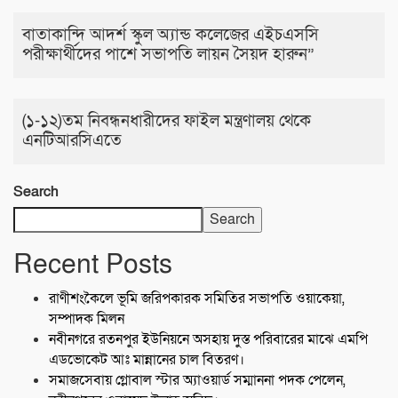
বাতাকান্দি আদর্শ স্কুল অ্যান্ড কলেজের এইচএসসি
পরীক্ষার্থীদের পাশে সভাপতি লায়ন সৈয়দ হারুন”
(১-১২)তম নিবন্ধনধারীদের ফাইল মন্ত্রণালয় থেকে
এনটিআরসিএতে
Search
Search
Recent Posts
রাণীশংকৈলে ভূমি জরিপকারক সমিতির সভাপতি ওয়াকেয়া,
সম্পাদক মিলন
নবীনগরে রতনপুর ইউনিয়নে অসহায় দুস্ত পরিবারের মাঝে এমপি
এডভোকেট আঃ মান্নানের চাল বিতরণ।
সমাজসেবায় গ্লোবাল স্টার অ্যাওয়ার্ড সম্মাননা পদক পেলেন,