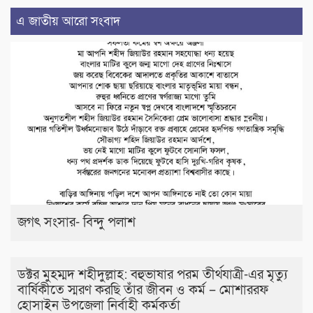
এ জাতীয় আরো সংবাদ
জগৎ সংসার- বিন্দু পলাশ
ডক্টর মুহম্মদ শহীদুল্লাহ: বহুভাষার পরম তীর্থযাত্রী-এর মৃত্যু
বার্ষিকীতে স্মরণ করছি তাঁর জীবন ও কর্ম – মোশাররফ
হোসাইন উপজেলা নির্বাহী কর্মকর্তা