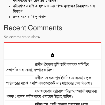
নবীনগরের ওবায়েদ উল্লাহ অবিদ।
নবীনগরে এমপি আব্দুল মান্নানের পক্ষে দুঃস্থদের বিনামূল্যে চাল
বিতরণ
জগৎ সংসার- বিন্দু পলাশ
Recent Comments
No comments to show.
রাণীশংকৈলে ভূমি জরিপকারক সমিতির
সভাপতি ওয়াকেয়া, সম্পাদক মিলন
নবীনগরে রতনপুর ইউনিয়নে অসহায় দুস্ত
পরিবারের মাঝে এমপি এডভোকেট আঃ মান্নানের চাল বিতরণ।
সমাজসেবায় গ্লোবাল স্টার অ্যাওয়ার্ড সম্মাননা
পদক পেলেন, নবীনগরের ওবায়েদ উল্লাহ অবিদ।
নবীনগরে এমপি আব্দুল মান্নানের পক্ষে